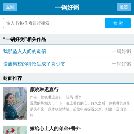
一锅好粥
返回
足迹
搜 索
“一锅好粥”相关作品
我那坠入人间的道侣
一锅好粥
贵族男校的特招生成了真少爷
一锅好粥
封面推荐
颜晓琳迟嘉行
作者：颜晓琳迟嘉行：结局+番外
温柔的风如刀，一下下凌迟着我的心。好久之后，颜晓琳的身影
消失不见，我才收起情绪，前往申请探视父亲。刚坐下递出资
料...
嫁给心上人的弟弟+番外