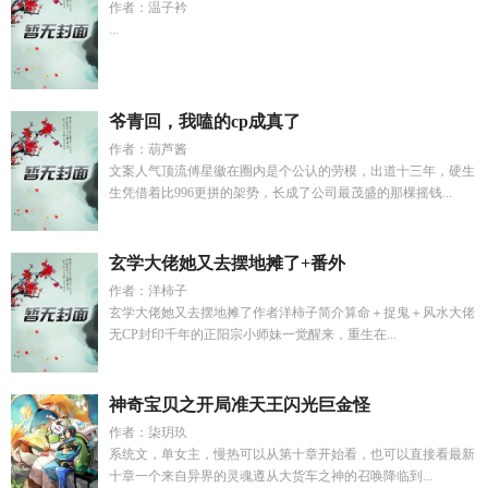
作者：温子衿
...
爷青回，我嗑的cp成真了
作者：葫芦酱
文案人气顶流傅星徽在圈内是个公认的劳模，出道十三年，硬生
生凭借着比996更拼的架势，长成了公司最茂盛的那棵摇钱...
玄学大佬她又去摆地摊了+番外
作者：洋柿子
玄学大佬她又去摆地摊了作者洋柿子简介算命＋捉鬼＋风水大佬
无CP封印千年的正阳宗小师妹一觉醒来，重生在...
神奇宝贝之开局准天王闪光巨金怪
作者：柒玥玖
系统文，单女主，慢热可以从第十章开始看，也可以直接看最新
十章一个来自异界的灵魂遵从大货车之神的召唤降临到...