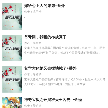
嫁给心上人的弟弟+番外
作者：温子衿
...
爷青回，我嗑的cp成真了
作者：葫芦酱
文案人气顶流傅星徽在圈内是个公认的劳模，出道十三年，硬生
生凭借着比996更拼的架势，长成了公司最茂盛的那棵摇钱...
玄学大佬她又去摆地摊了+番外
作者：洋柿子
玄学大佬她又去摆地摊了作者洋柿子简介算命＋捉鬼＋风水大佬
无CP封印千年的正阳宗小师妹一觉醒来，重生在...
神奇宝贝之开局准天王闪光巨金怪
作者：柒玥玖