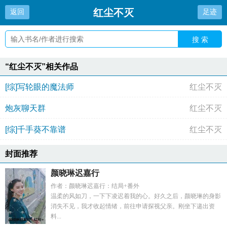
红尘不灭
返回
足迹
搜 索
“红尘不灭”相关作品
[综]写轮眼的魔法师
红尘不灭
炮灰聊天群
红尘不灭
[综]千手葵不靠谱
红尘不灭
封面推荐
颜晓琳迟嘉行
作者：颜晓琳迟嘉行：结局+番外
温柔的风如刀，一下下凌迟着我的心。好久之后，颜晓琳的身影
消失不见，我才收起情绪，前往申请探视父亲。刚坐下递出资
料...