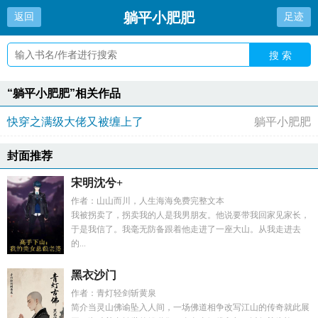
躺平小肥肥
返回
足迹
搜 索
“躺平小肥肥”相关作品
快穿之满级大佬又被缠上了
躺平小肥肥
封面推荐
宋明沈兮+
作者：山山而川，人生海海免费完整文本
我被拐卖了，拐卖我的人是我男朋友。他说要带我回家见家长，
于是我信了。我毫无防备跟着他走进了一座大山。从我走进去
的...
黑衣沙门
作者：青灯轻剑斩黄泉
简介当灵山佛谕坠入人间，一场佛道相争改写江山的传奇就此展