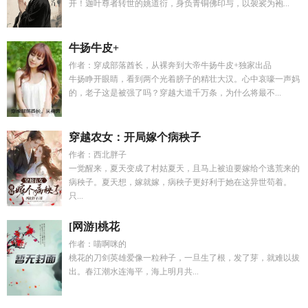
开！迦叶尊者转世的姚道衍，身负青铜佛印与，以袈裟为袍...
牛扬牛皮+
作者：穿成部落酋长，从裸奔到大帝牛扬牛皮+独家出品
牛扬睁开眼睛，看到两个光着膀子的精壮大汉。心中哀嚎一声妈
的，老子这是被强了吗？穿越大道千万条，为什么将最不...
穿越农女：开局嫁个病秧子
作者：西北胖子
一觉醒来，夏天变成了村姑夏天，且马上被迫要嫁给个逃荒来的
病秧子。夏天想，嫁就嫁，病秧子更好利于她在这异世苟着。
只...
[网游]桃花
作者：喵啊咪的
桃花的刀剑英雄爱像一粒种子，一旦生了根，发了芽，就难以拔
出。春江潮水连海平，海上明月共...