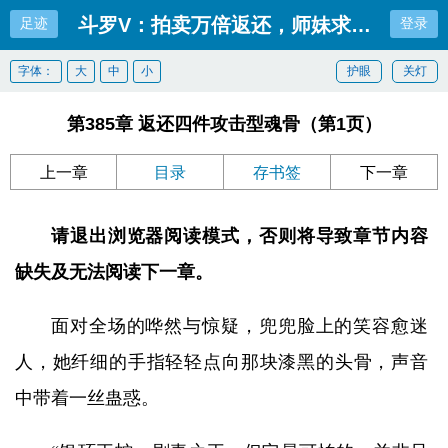
斗罗V：拍卖万倍返还，师妹求我别卖了
足迹
登录
字体：
大
中
小
护眼
关灯
第385章 返还四件攻击型魂骨（第1页）
上一章
目录
存书签
下一章
请退出浏览器阅读模式，否则将导致章节内容
缺失及无法阅读下一章。
面对全场的哗然与惊疑，兜兜脸上的笑容愈迷
人，她纤细的手指轻轻点向那块漆黑的头骨，声音
中带着一丝蛊惑。