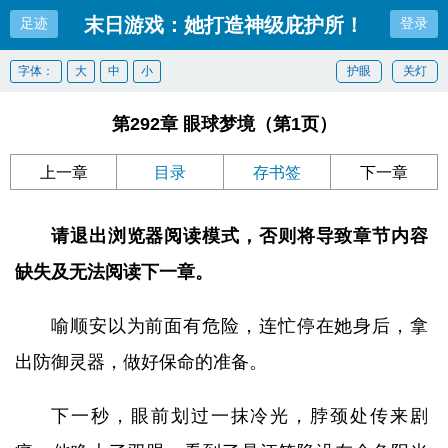
末日游戏：她打造神级庇护所！
足迹
登录
字体：
大
中
小
护眼
关灯
第292章 眼球梦境（第1页）
上一章
目录
存书签
下一章
请退出浏览器阅读模式，否则将导致章节内容
缺失及无法阅读下一章。
喻顺安以为前面有危险，连忙停在她身后，拿
出防御灵器，做好保命的准备。
下一秒，眼前划过一抹冷光，脖颈处传来剧