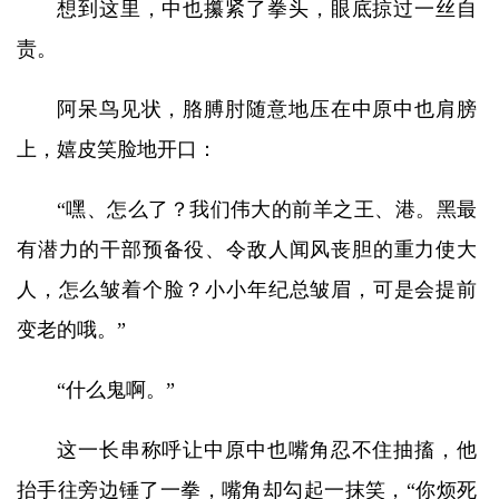
想到这里，中也攥紧了拳头，眼底掠过一丝自
责。
阿呆鸟见状，胳膊肘随意地压在中原中也肩膀
上，嬉皮笑脸地开口：
“嘿、怎么了？我们伟大的前羊之王、港。黑最
有潜力的干部预备役、令敌人闻风丧胆的重力使大
人，怎么皱着个脸？小小年纪总皱眉，可是会提前
变老的哦。”
“什么鬼啊。”
这一长串称呼让中原中也嘴角忍不住抽搐，他
抬手往旁边锤了一拳，嘴角却勾起一抹笑，“你烦死