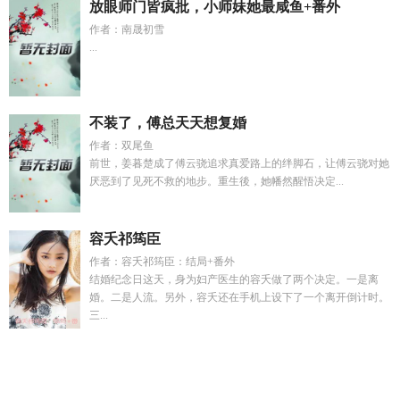
放眼师门皆疯批，小师妹她最咸鱼+番外
作者：南晟初雪
...
不装了，傅总天天想复婚
作者：双尾鱼
前世，姜暮楚成了傅云骁追求真爱路上的绊脚石，让傅云骁对她
厌恶到了见死不救的地步。重生後，她幡然醒悟决定...
容夭祁筠臣
作者：容夭祁筠臣：结局+番外
结婚纪念日这天，身为妇产医生的容夭做了两个决定。一是离
婚。二是人流。另外，容夭还在手机上设下了一个离开倒计时。
三...
轻风清风
轻风2
穿越兽世龙夫缠上来我生了个龙蛋
拒绝和竹
马恋爱
迟影霍时宴全文
兽世龙夫缠上来我生了个崽最新章
节
歌曲迟来的深情霍然
赵鹏什么水平
医手遮天纨绔世子替嫁