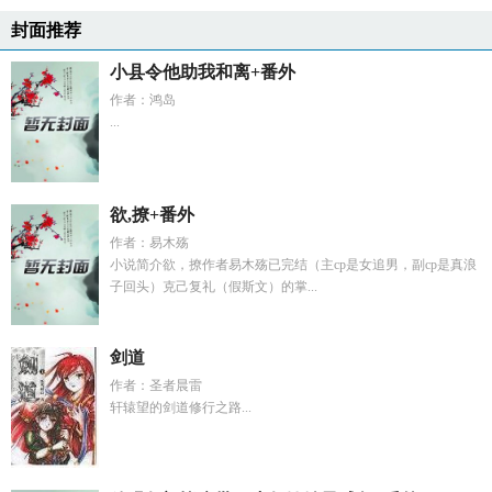
封面推荐
小县令他助我和离+番外
作者：鸿岛
...
欲,撩+番外
作者：易木殇
小说简介欲，撩作者易木殇已完结（主cp是女追男，副cp是真浪
子回头）克己复礼（假斯文）的掌...
剑道
作者：圣者晨雷
轩辕望的剑道修行之路...