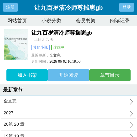
让九百岁清冷师尊揣崽gb
注册
登录
网站首页
小说分类
会员书架
阅读记录
让九百岁清冷师尊揣崽gb
上巳无风 著
其他小说
连载中
最近更新：
全文完
更新时间：
2026-06-02 10:19:56
加入书架
开始阅读
章节目录
最新章节
全文完
2027
20第 20 章
19第 19 章