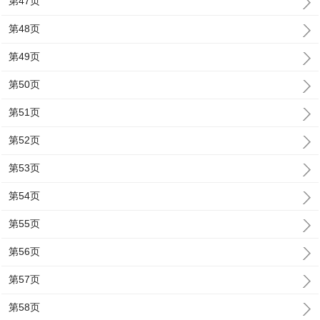
第47页
第48页
第49页
第50页
第51页
第52页
第53页
第54页
第55页
第56页
第57页
第58页