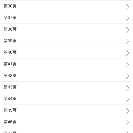
第36页
第37页
第38页
第39页
第40页
第41页
第42页
第43页
第44页
第45页
第46页