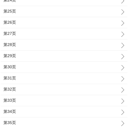
第24页
第25页
第26页
第27页
第28页
第29页
第30页
第31页
第32页
第33页
第34页
第35页