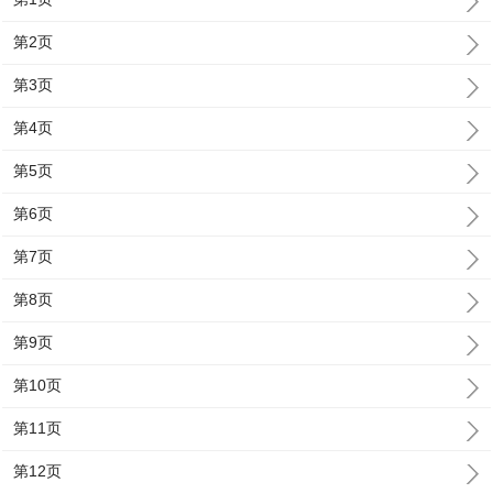
第2页
第3页
第4页
第5页
第6页
第7页
第8页
第9页
第10页
第11页
第12页