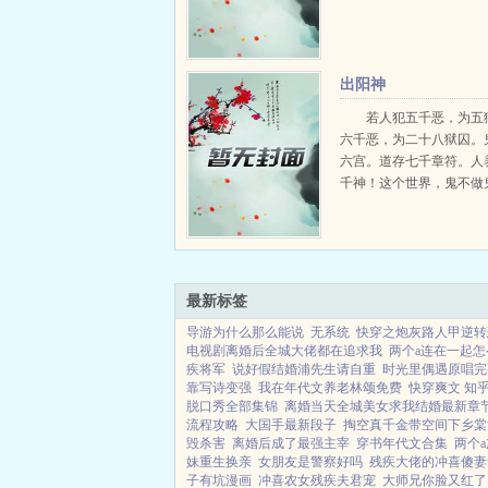
出阳神
若人犯五千恶，为五
六千恶，为二十八狱囚。
六宫。道存七千章符。人
千神！这个世界，鬼不做
当人。地狱已空，人间如狱。
最新标签
导游为什么那么能说
无系统
快穿之炮灰路人甲逆转
电视剧离婚后全城大佬都在追求我
两个a连在一起怎
疾将军
说好假结婚浦先生请自重
时光里偶遇原唱完
靠写诗变强
我在年代文养老林颂免费
快穿爽文 知
脱口秀全部集锦
离婚当天全城美女求我结婚最新章
流程攻略
大国手最新段子
掏空真千金带空间下乡棠
毁杀害
离婚后成了最强主宰
穿书年代文合集
两个
妹重生换亲
女朋友是警察好吗
残疾大佬的冲喜傻妻
子有坑漫画
冲喜农女残疾夫君宠
大师兄你脸又红了