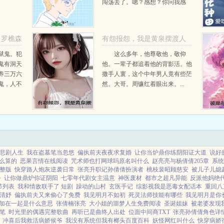
闯荡去了。嗯？感想？你问我感
想？吸溜，那一定是提瓦特的鱼，
超好吃！！！我还能再吃几百年！
大...
罗樵森
有怨报怨，我是黄泉摆渡人
云渺周源：结局+番外
狱鬼。犯
这么多年，他尊敬他，敬仰
鬼有洞天
他。一辈子都追着他的背影活。他
云渺周源
养三万六
撒手人寰，这个中年男人竟有些茫
鬼，人不
然。大哥。周镰红着眼出来。...
...
悲剧人生
我在盗墓笔当忽悠
偏执前夫夜夜求复婚
让你当炉鼎你练阴阳证大道
说好
么算的
恶果言情在线阅读
咒术师也打网球吗原名叫什么
赵亮亮与杨倩倩205章
系统
整版
快穿路人炮灰逆袭日常
张亮升职记孙倩倩扮演者
桃枝裴昭顾慈安
被儿子儿媳
乎
让你做鼎炉你证阴阳
七零年代剧女主温意
神医废材
都市之超凡异能
反派他妈绝
节列表
我和情敌联手了 短剧
躁动的山村
玄医手记
综影视我是恶毒女配话本
重回八
清妤
偏执前夫又来偷心了免费
我见明月不如初
死灵法师技能有哪些
我见明月是你
a加在一起是什么意思
张倩楠张亮
大小姐的噩梦人生免费阅读
圣诞姐妹
被老婆发现
笔
时光里的偶遇完整歌曲
再听已是曲终人出处
位面中间商TXT
张亮孙倩倩角色详
冲喜后我救活病娇侯爷
我没有系统但我有榔头百度百科
妖怪网红叫什么
快穿病娇