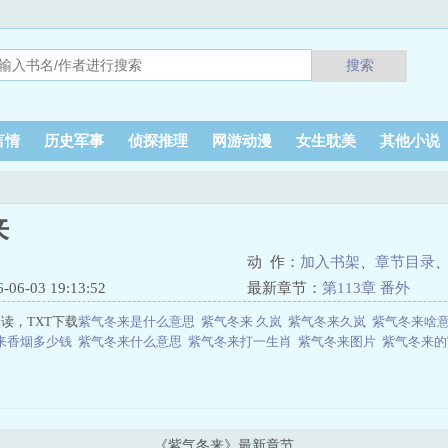
搜索
言情
历史军事
侦探推理
网游动漫
女生耽美
其他小说
来
动 作：
加入书架
、
章节目录
6-03 19:13:52
最新章节：
第113章 番外
读，TXT下载
紫气冬来是什么意思
紫气冬来 久岚
紫气冬来久岚
紫气冬来啥
来香烟多少钱
紫气冬来什么意思
紫气冬来打一生肖
紫气冬来图片
紫气冬来
《紫气冬来》最新章节