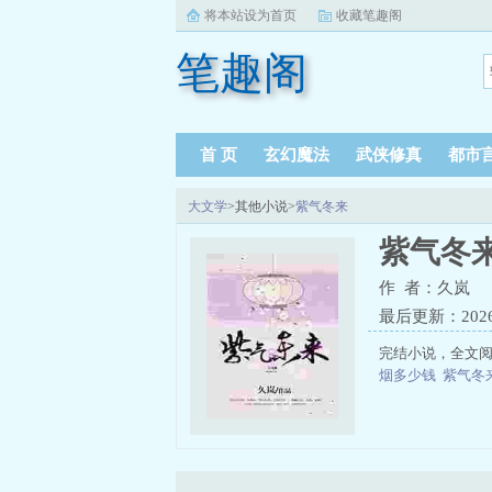
将本站设为首页
收藏笔趣阁
笔趣阁
首 页
玄幻魔法
武侠修真
都市
大文学
>其他小说>
紫气冬来
紫气冬
作 者：久岚
最后更新：2026-0
完结小说，全文阅
烟多少钱
紫气冬