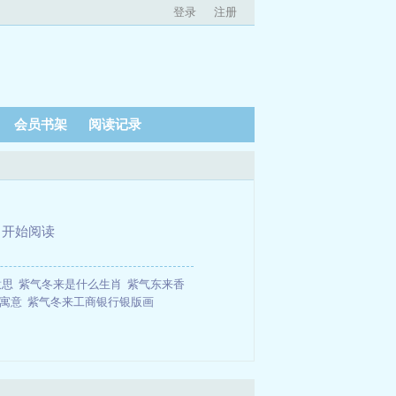
登录
注册
会员书架
阅读记录
、
开始阅读
意思
紫气冬来是什么生肖
紫气东来香
的寓意
紫气冬来工商银行银版画