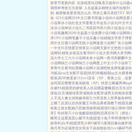
新章节更新内容
在游戏里玩召唤系又能有什么问题tx
我照样考状元当首辅
人在盗墓从精绝古城开始签到
妈
秘密被老婆发现怎么办
明末之暴兵系统TXT
明
妆
023小说网
263中文
22看书
穿越小说
00小说网
吾爱
小说
寒冰小说
红色文学
爱看文学
金瓜小说
3Q中文
中
冰冰小说
神话小说
九二书苑
四书库
六四小说
顶点小说
小说
笔趣阁
263中文
盗墓小说
免费小说
19楼小说
网阅
库
UPU小说网
笔趣子小说
乐趣小说
硝烟文学
君子博客
琪中文
日通小说网
无线小说网
速度小说网
广东小说网
一中文
91言情
爱言情
青豆小说网
天翼中文
悠悠小说
我
说网
BL鲤鱼乡
老花生看书
007小说
大美书网
大美书网
说
大学士
三六六小说网
未来小说网
一夜书库
麒麟中文
小说网
纳兰小说网
纳兰小说网
爱上中文
小子小说
布丁
青青中文
看书站
晨曦小说网
小说酒吧
牧龙师
笔趣读
你
与狐说
rou文女配不容易[快穿]
幸瘾|校园np
文火煨青梅
喷泉|高NP
娇柔多汁|1vv1
盲冬（NP，替身上位，追
迫同居后
靡靡宫春深
纵情（NP）
快穿之睡遍男神(nph
在被PA
校园里的娇软美人
吹花嚼蕊
蹙蛾眉|古言
失贞|
谋妆|古言
满级绿茶穿成炮灰女配
穿成男主的炮灰前
人不浅
入禽太深
艳嫁录
暗引力
穿进兽人世界被各种吃
之睡了反派以后
伪装魔王与祭品勇者
屋檐下|校园
见微
收集之旅
女配她只想被渣
燥雨|校园
强行侵占|骨科/强
穿】吃掉那只小白兔
酸甜|校园暗恋
课后补习（师生
睡男主
这爱真恶心
极守夫德|甜宠
小兔子乖乖|青梅竹
妹骨科)
白羊|校园
漂亮少将O被军A灌满后
修仙修罗场 
南
月亮为证
城里侄女和乡下叔叔
除妖传|1vv1
碾碎芍药