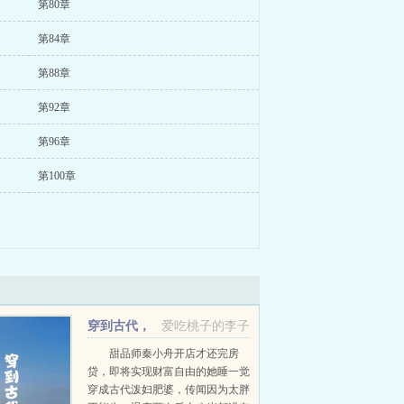
第80章
第84章
第88章
第92章
第96章
第100章
穿到古代，
爱吃桃子的李子
天才甜品师忙种田
甜品师秦小舟开店才还完房
贷，即将实现财富自由的她睡一觉
穿成古代泼妇肥婆，传闻因为太胖