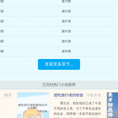
8章
第79章
2章
第83章
6章
第87章
0章
第91章
4章
第95章
8章
第99章
查看更多章节...
已完结热门小说推荐
懒语
想吃旅行者的软饭
守株呆兔
有什么问题！
重生后，我发现自己成了不老
不死的非人类。为了不辜负这漫长
的生命，我带着一支鱼竿就去旅行