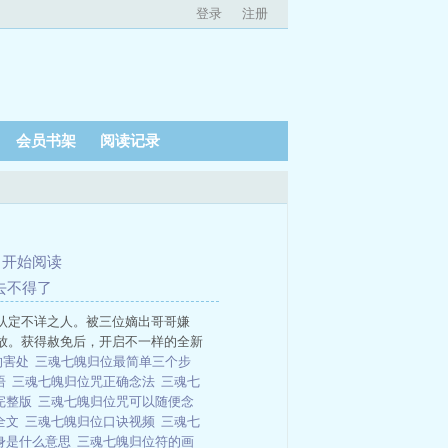
登录
注册
会员书架
阅读记录
、
开始阅读
林去不得了
认定不详之人。被三位嫡出哥哥嫌
放。获得赦免后，开启不一样的全新
的害处
三魂七魄归位最简单三个步
语
三魂七魄归位咒正确念法
三魂七
完整版
三魂七魄归位咒可以随便念
全文
三魂七魄归位口诀视频
三魂七
身是什么意思
三魂七魄归位符的画