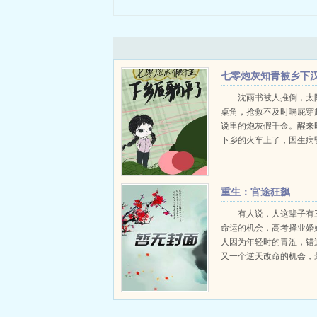
七零炮灰知青被乡下
子缠上了
沈雨书被人推倒，太
桌角，抢救不及时嗝屁穿
说里的炮灰假千金。醒来
下乡的火车上了，因生病
强制送上车，替真千金下
绝想要照顾自己的小说女
了奶奶留给她的小玉坠，
重生：官途狂飙
秘空间。叮绑定宿主，...
有人说，人这辈子有
命运的机会，高考择业婚
人因为年轻时的青涩，错
又一个逆天改命的机会，
月薪3ooo的社畜。假如
会重新回到高考志愿填报
会如何选择？身负血海深
选择...