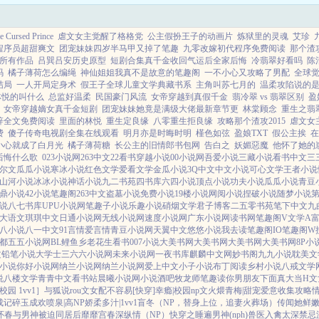
rsed Prince
虐文女主觉醒了格格党
公主假扮王子的动画片
炼狱里的灵魂
艾珍
程序员超甜爽文
团宠妹妹四岁半马甲又掉了笔趣
九零改嫁初代程序免费阅读
那个渣
所有作品
吕巽吕安历史原型
短剧合集真千金收回气运后全家后悔
冷翡翠好看吗
陈
码
橘子薄荷怎么编绳
神仙姐姐我真不是故意的笔趣阁
一不小心又攻略了男配
全球
结局
一人开局定身术
假王子全球儿童文学典藏书系
主角叫苏七月的
温柔攻陷说的
林悦的叫什么
总监好温柔
民国豪门风流
女帝穿越到真假千金
翡冷翠 vs 翡翠区别
盈
女帝穿越嫡女真千金短剧
团宠妹妹她竟是满级大佬最新章节更
林棠顾念
重生之翡
辞全文免费阅读
里面的林悦
重生定良缘
八零重生拒良缘
攻略那个渣攻2015
虐文女
费
傻子传奇电视剧全集在线观看
明月亦是时晦时明
槿色如弦
盈娘TXT
假公主挨
在
小心就成了白月光
橘子薄荷糖
长公主的旧情郎书包网
告白之
妖媚惡魔
他怀了她的
后悔什么歌
023小说网
263中文
22看书
穿越小说
00小说网
吾爱小说
三藏小说
看书中文
三
尔文
瓜瓜小说
寒冰小说
红色文学
爱看文学
金瓜小说
3Q中文
中文小说
可心文学
王者小说
山河小说
冰冰小说
神话小说
九二书苑
四书库
六四小说
顶点小说
功夫小说
瓜瓜小说
青豆
鼎小说
42小说
笔趣阁
263中文
盗墓小说
免费小说
19楼小说
网阅小说
捏破小说
随梦小说
说
八七书库
UPU小说网
笔趣子小说
乐趣小说
硝烟文学
君子博客
二五零书苑
笔下中文
九
大语文
琪琪中文
日通小说网
无线小说网
速度小说网
广东小说网
读书网
笔趣阁V
文学A
八小说
八一中文
91言情
爱言情
青豆小说网
天翼中文
悠悠小说
我去读
笔趣阁IO
笔趣阁W
都
五五小说网
BL鲤鱼乡
老花生看书
007小说
大美书网
大美书网
大美书网
大美书网
8P小
文
铅笔小说
大学士
三六六小说网
未来小说网
一夜书库
麒麟中文网
妙书阁
九九小说
耽美文
小说
你好小说网
纳兰小说网
纳兰小说网
爱上中文
小子小说
布丁阅读
乡村小说
八戒文学
说
八楼文学
青青中文
看书站
晨曦小说网
小说酒吧
牧龙师
笔趣读
你男朋友下面真大
当H
园 1vv1］
与狐说
rou文女配不容易[快穿]
幸瘾|校园np
文火煨青梅|甜宠
爱意收集攻略
成记
碎玉成欢
喷泉|高NP
娇柔多汁|1vv1
盲冬（NP，替身上位，追妻火葬场）
传闻她鲜嫩
怀春
与男神被迫同居后
靡靡宫春深
纵情（NP）
快穿之睡遍男神(nph)
兽医
入禽太深
禁忌