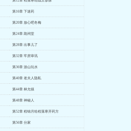
第12章 程落寒给战王诊脉
第16章 下迷药
第20章 放心吧冬梅
第24章 跪祠堂
第28章 出事儿了
第32章 牢房审讯
第36章 游山玩水
第40章 老夫人隐私
第44章 林允镇
第48章 神秘人
第52章 程锦月给程落寒开药方
第56章 分家