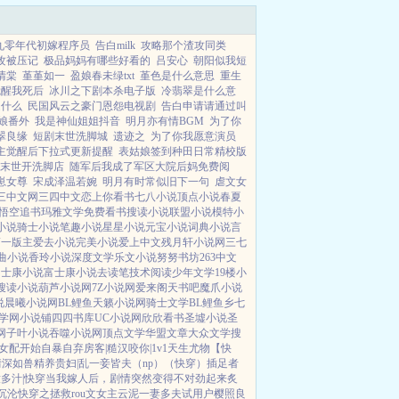
九零年代初嫁程序员
告白milk
攻略那个渣攻同类
攻被压记
极品妈妈有哪些好看的
吕安心
朝阳似我短
清棠
堇堇如一
盈娘春未绿txt
堇色是什么意思
重生
觉醒我死后
冰川之下剧本杀电子版
冷翡翠是什么意
是什么
民国风云之豪门恩怨电视剧
告白申请请通过叫
娘番外
我是神仙姐姐抖音
明月亦有情BGM
为了你
翠良缘
短剧末世洗脚城
遗迹之
为了你我愿意演员
主觉醒后下拉式更新提醒
表姑娘签到种田日常精校版
末世开洗脚店
随军后我成了军区大院后妈免费阅
崽女尊
宋成泽温若婉
明月有时常似旧下一句
虐文女
三中文网
三四中文
恋上你看书
七八小说
顶点小说
春夏
悟空追书
玛雅文学
免费看书
搜读小说
联盟小说
模特小
小说
骑士小说
笔趣小说
星星小说
元宝小说
词典小说
言
第一版主
爱去小说
完美小说
爱上中文
残月轩小说网
三七
曲小说
香玲小说
深度文学
乐文小说
努努书坊
263中文
富士康小说
富士康小说
去读笔
技术阅读
少年文学
19楼小
搜读小说
葫芦小说网
7Z小说网
爱来阁
天书吧
魔爪小说
说
晨曦小说网
BL鲤鱼
天籁小说网
骑士文学
BL鲤鱼乡
七
学网
小说铺
四四书库
UC小说网
欣欣看书
圣墟小说
圣
网
子叶小说
吞噬小说网
顶点文学
华盟文章
大众文学
搜
文女配开始自暴自弃
房客|糙汉
咬你|1v1
天生尤物【快
情深如兽
精养贵妇|乱
一妾皆夫（np）
（快穿）插足者
多汁|快穿
当我嫁人后，剧情突然变得不对劲起来
炙
沉沦
快穿之拯救rou文女主
云泥
一妻多夫试用户
樱照良