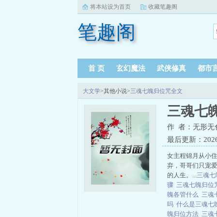
将本站设为首页
收藏笔趣阁
笔趣阁
首 页
玄幻魔法
武侠修真
都市
大文学
>其他小说>
三魂七魄归位咒全文
三魂七
作 者：无形无
最后更新：2026-0
女主程锦月从小
弃，哥哥们只宠
的人生。...
三魂七
骤
三魂七魄归位
魄各管什么
三魂
吗
什么是三魂七
魄归位方法
三魂