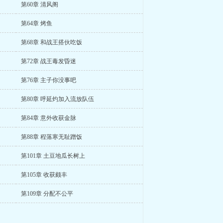
第60章 清风阁
第64章 烤鱼
第68章 和战王搭伙吃饭
第72章 战王毒发昏迷
第76章 主子你没事吧
第80章 呼延灼加入流放队伍
第84章 意外收获金脉
第88章 程落寒无耻蹭饭
第101章 土豆地瓜长树上
第105章 收获颇丰
第109章 分配不公平