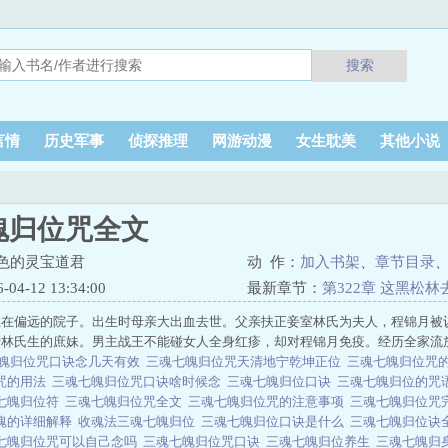
搜索
言情
历史军事
侦探推理
网游动漫
女生耽美
其他小说
魄归位咒全文
色的灵宝道君
动 作：
加入书架
、
章节目录
4-12 13:34:00
最新章节：
第322章 这黑松
住在偏远的院子。出生时母亲大出血去世。父亲扶正妾室林氏为夫人，程锦月被
爱林氏生的庶妹。男主战王不能碰女人全身红疹，却对程锦月免疫。经历全家流
魄归位咒口诀念几天有效
三魂七魄归位咒天清地宁乾坤正位
三魂七魄归位咒
咒的用法
三魂七魄归位咒口诀啥时候念
三魂七魄归位口诀
三魂七魄归位的咒
七魄归位符
三魂七魄归位咒全文
三魂七魄归位咒的注意事项
三魂七魄归位咒
魄的详细解释
收魂法三魂七魄归位
三魂七魄归位口诀是什么
三魂七魄归位诀
七魄归位咒可以自己念吗
三魂七魄归位咒口诀
三魂七魄归位养生
三魂七魄归