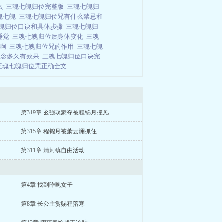
么
三魂七魄归位完整版
三魂七魄归
魂七魄
三魂七魄归位咒有什么禁忌和
魄归位口诀和具体步骤
三魂七魄归
睡觉
三魂七魄归位后身体变化
三魂
遍啊
三魂七魄归位咒的作用
三魂七魄
咒念多久有效果
三魂七魄归位口诀完
三魂七魄归位咒正确全文
第319章 玄强取豪夺被程锦月撞见
第315章 程锦月被萧云澜抓住
第311章 清河镇自由活动
第4章 找到昨晚女子
第8章 长公主赏赐程落寒