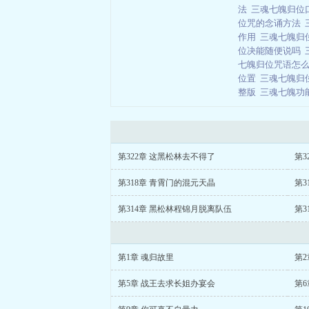
法
三魂七魄归位
位咒的念诵方法
作用
三魂七魄归
位决能随便说吗
七魄归位咒语怎
位置
三魂七魄归
整版
三魂七魄功
第322章 这黑松林去不得了
第3
第318章 青霄门的混元天晶
第3
第314章 黑松林程锦月脱离队伍
第3
第1章 魂归故里
第2
第5章 战王去求长姐办宴会
第6