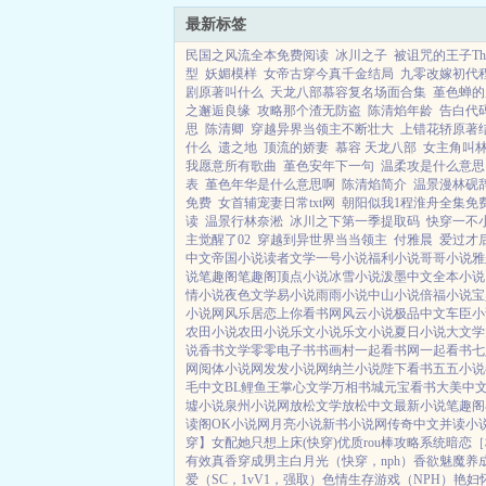
最新标签
民国之风流全本免费阅读
冰川之子
被诅咒的王子The Cu
型
妖媚模样
女帝古穿今真千金结局
九零改嫁初代
剧原著叫什么
天龙八部慕容复名场面合集
堇色蝉的
之邂逅良缘
攻略那个渣无防盗
陈清焰年龄
告白代
思
陈清卿
穿越异界当领主不断壮大
上错花轿原著
什么
遗之地
顶流的娇妻
慕容 天龙八部
女主角叫
我愿意所有歌曲
堇色安年下一句
温柔攻是什么意思
表
堇色年华是什么意思啊
陈清焰简介
温景漫林砚
免费
女首辅宠妻日常txt网
朝阳似我1程淮舟全集免
读
温景行林奈淞
冰川之下第一季提取码
快穿一不
主觉醒了02
穿越到异世界当当领主
付雅晨
爱过才
中文
帝国小说
读者文学
一号小说
福利小说
哥哥小说
雅
说
笔趣阁
笔趣阁
顶点小说
冰雪小说
泼墨中文
全本小说
情小说
夜色文学
易小说
雨雨小说
中山小说
倍福小说
宝
小说网
风乐居
恋上你看书网
风云小说
极品中文
车臣小
农田小说
农田小说
乐文小说
乐文小说
夏日小说
大文学
说
香书文学
零零电子书
书画村
一起看书网
一起看书
七
网
阅体小说网
发发小说网
纳兰小说
陛下看书
五五小说
毛中文
BL鲤鱼王
掌心文学
万相书城
元宝看书
大美中
墟小说
泉州小说网
放松文学
放松中文
最新小说
笔趣阁
读阁
OK小说网
月亮小说
新书小说网
传奇中文
并读小
穿】
女配她只想上床(快穿)
优质rou棒攻略系统
暗恋［校
有效真香
穿成男主白月光（快穿，nph）
香欲
魅魔养
爱（SC，1vV1，强取）
色情生存游戏（NPH）
艳妇