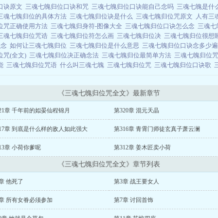
口诀原文
三魂七魄归位口诀和咒
三魂七魄归位口诀能自己念吗
三魂七魄是什
三魂七魄归位的具体方法
三魂七魄归位诀是什么
三魂七魄归位咒原文
人有三
位咒正确使用方法
三魂七魄归身符-图像大全
三魂七魄归位口诀怎么念
三魂七
三魂七魄归位咒诰
三魂七魄归位符怎么画
三魂七魄归位决
三魂七魄归位很想
么念
如何让三魂七魄归位
三魂七魄归位是什么意思
三魂七魄归位口诀念多少
位咒(全文)
三魂七魄归位决正确念法
三魂七魄归位最简单方法
三魂七魄归位
能
三魂七魄归位咒语
什么叫三魂七魄
三魂七魄归位咒
三魂七魄归位口诀歌
《三魂七魄归位咒全文》最新章节
21章 千年前的姒晏仙程锦月
第320章 混元天晶
17章 到底是什么样的敌人如此强大
第316章 青霄门师徒玄真子萧云澜
13章 小荷你爹呢
第312章 姜木匠卖小荷
《三魂七魄归位咒全文》章节列表
章 他死了
第3章 战王要女人
章 所有女眷必须参加
第7章 讨回首饰