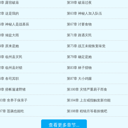
8章 露宿破庙
第59章 破庙过夜
2章 这是我的
第63章 神秘人加入队伍
6章 神秘人是战慕辰
第67章 讨要食物
0章 倾盆大雨
第71章 路遇灾民
4章 原来是她
第75章 战王未能恢复味觉
8章 临州县灾民
第79章 确定是她
2章 临州县封锁
第83章 林子猎物
6章 各司其职
第87章 大小鸡腿
9章 搭帐篷逮野猪
第100章 灾情严重易子而食
03章 舍养子保亲子
第104章 上古戒指触发新功能
07章 莲藕也能吃
第108章 程锦月等着挨饿吧
查看更多章节...