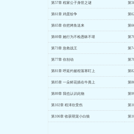
第57章 程家公子身世之谜
第5
第61章 鸡蛋纷争
第6
第65章 你把烤鱼送来
第6
第69章 她行为不检愚昧不堪
第7
第73章 急救战王
第7
第77章 你别动
第7
第81章 呼延灼被程落寒盯上
第8
第85章 一朵鲜花插在牛粪上
第8
第89章 我也认识此物
第9
第102章 程泽欣受伤
第1
第106章 收获萌宠小白狼
第1