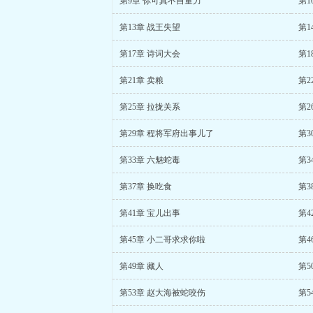
第9章 你可真不自量力
第1
第13章 战王失望
第1
第17章 诗词大会
第1
第21章 卖粮
第2
第25章 拉拢关系
第2
第29章 程将军府出事儿了
第3
第33章 六魅蛇毒
第3
第37章 换吃食
第3
第41章 宝儿出事
第4
第45章 小二哥求求你啦
第4
第49章 藏人
第5
第53章 赵大海被蛇咬伤
第5