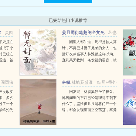
已完结热门小说推荐
汉
灵圆
姜且周衍笔趣阁全文免
丛也
费阅读
阳穴撞在
圈里人都知道，周衍是被人算
越成了小
计，不得已才娶了兄弟的女人，包
时已经在
括好友兼当事人林淮都这样以为。
昏迷，被
直到某天收到一条发错的语音，就
乡。她拒
见这位周少全然不见往日的冷漠，
主，守住
字里行间皆是宠溺，老婆，今晚我
开启了神
想回床上睡。你以为的阴差阳错，
圆圆猪
林毓
林毓奚盛淮：结局+番外
却是我日夜所盼...
奚盛淮
三次改变
回复完，林毓奚静坐了很久。
姻。多少
她房间里的东西已经清理得不剩下
过了一个
什么了，盛淮但凡只是将门开一个
最终沦为
缝，都会发现里面空空荡荡，察觉
给你一次机
她要离开的想法。...
前夕，你
仇的秦朗