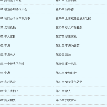
0章 她就是个草包
第11章 艺惊四座
4章 被邀参加诗词大会
第15章 我等你
8章 程四公子回来就惹事
第19章 上古戒指激发新功能
2章 卖粮换钱
第23章 孽女不知礼数
6章 平凡度日
第27章 翠玉蒸糕
0章 牢房
第31章 牢房的饭菜
4章 牢房救人
第35章 流放
8章 一个馒头的争吵
第39章 啪一巴掌
2章 中暑
第43章 继续前行
6章 客栈风波
第47章 饭菜香气悠悠
0章 宝儿害怕了
第51章 救人
4章 购买物资
第55章 拉拢官差