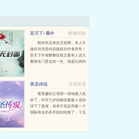
苏天下+番外
醉舞狂歌
附本作品来自互联网，本人不
做任何负责内容版权归作者所有！
苏天下作者醉舞狂歌文案有人说大
夏朝名门贵女的一生，就是比拼的
一生。拼爹拼娘拼家世拼才华拼老
公拼儿子，无所不拼。对于苏颜来
说，上面那些都不算什么，她最厉
夜圣传说
百里暗雪
害的...
夜星媛的父母因一块地被人给
杀了，年仅七岁的她也被敌人追的
掉下了悬崖，有幸不死反而被一个
国际有名的杀手组织给救了，十五
年后有名的她回来找到当年杀她父
母的凶手杀了他为父母报了仇，可
报了仇的她并没有多开心，因为不
管怎样，她的父母都回不来了...