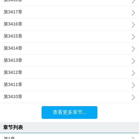
第3417章
第3416章
第3415章
第3414章
第3413章
第3412章
第3411章
第3410章
查看更多章节...
章节列表
第1章