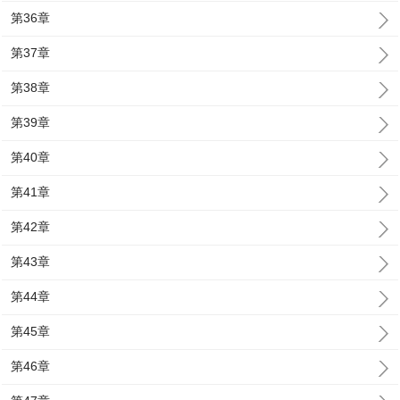
第36章
第37章
第38章
第39章
第40章
第41章
第42章
第43章
第44章
第45章
第46章