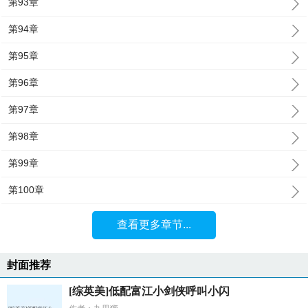
第93章
第94章
第95章
第96章
第97章
第98章
第99章
第100章
查看更多章节...
封面推荐
[综英美]低配富江小剑侠呼叫小闪