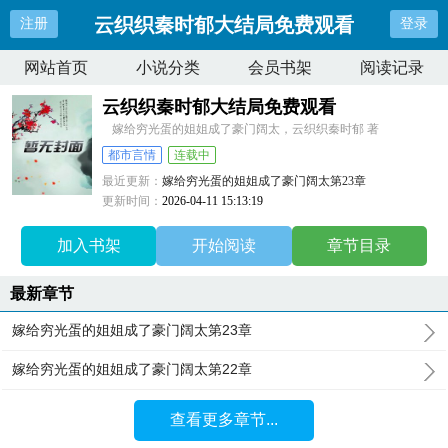
云织织秦时郁大结局免费观看
注册
登录
网站首页
小说分类
会员书架
阅读记录
云织织秦时郁大结局免费观看
嫁给穷光蛋的姐姐成了豪门阔太，云织织秦时郁 著
都市言情
连载中
最近更新：
嫁给穷光蛋的姐姐成了豪门阔太第23章
更新时间：
2026-04-11 15:13:19
加入书架
开始阅读
章节目录
最新章节
嫁给穷光蛋的姐姐成了豪门阔太第23章
嫁给穷光蛋的姐姐成了豪门阔太第22章
查看更多章节...