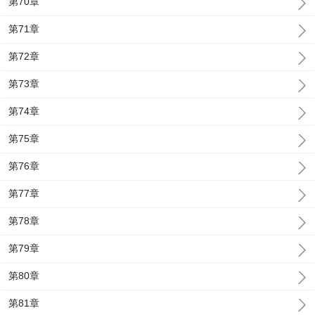
第70章
第71章
第72章
第73章
第74章
第75章
第76章
第77章
第78章
第79章
第80章
第81章