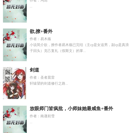
作者：鸿岛
...
欲,撩+番外
作者：易木殇
小说简介欲，撩作者易木殇已完结（主cp是女追男，副cp是真浪
子回头）克己复礼（假斯文）的掌...
剑道
作者：圣者晨雷
轩辕望的剑道修行之路...
放眼师门皆疯批，小师妹她最咸鱼+番外
作者：南晟初雪
...