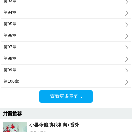
第93章
第94章
第95章
第96章
第97章
第98章
第99章
第100章
查看更多章节...
封面推荐
小县令他助我和离+番外