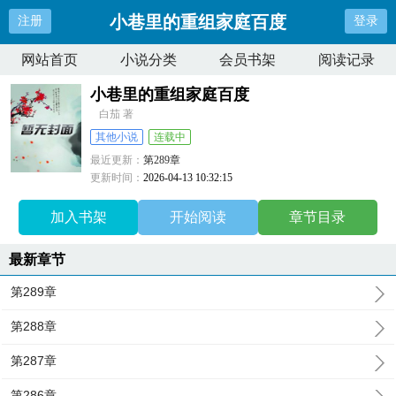
小巷里的重组家庭百度
注册
登录
网站首页
小说分类
会员书架
阅读记录
小巷里的重组家庭百度
白茄 著
其他小说
连载中
最近更新：
第289章
更新时间：
2026-04-13 10:32:15
加入书架
开始阅读
章节目录
最新章节
第289章
第288章
第287章
第286章