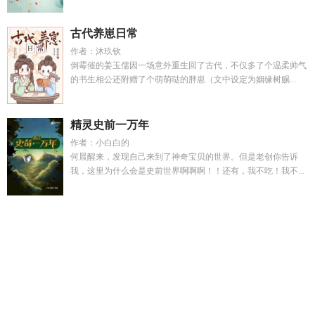
古代养崽日常
作者：沐玖钦
倒霉催的姜玉儒因一场意外重生回了古代，不仅多了个温柔帅气
的书生相公还附赠了个萌萌哒的胖崽（文中设定为姻缘树赐...
精灵史前一万年
作者：小白白的
何晨醒来，发现自己来到了神奇宝贝的世界。但是老创你告诉
我，这里为什么会是史前世界啊啊啊！！还有，我不吃！我不...
穿越丧尸末日觉醒异能
梁幼歆秦宴州陆遇梁幼歆是干净
甲方
爸爸富豪角色详情
我的队友们
表白你不接受找美女教授笔趣
阁最新章节更新时间
凹凸世界cp超甜
规则怪谈一口气看完家
庭
谢聿珩江
我的抗战全文阅读
云若璃元烨免费阅读无弹
窗
诸伏警官想要达成HE
满枝桠txt
TXT商户女不当妾
我的抗
战之猎豹
快穿炮灰女配被强制爱HH
江熹暗恋陆衍衡多年
我
的队友不对劲电视剧
雨未落意先沉暗示着什么意思
裴时安明