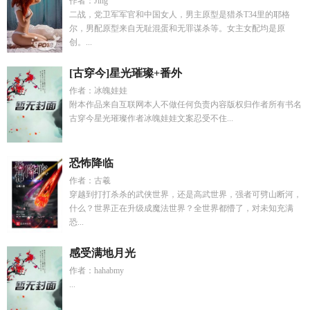
作者：Jing
二战，党卫军军官和中国女人，男主原型是猎杀T34里的耶格
尔，男配原型来自无耻混蛋和无罪谋杀等。女主女配均是原
创。...
[古穿今]星光璀璨+番外
作者：冰魄娃娃
附本作品来自互联网本人不做任何负责内容版权归作者所有书名
古穿今星光璀璨作者冰魄娃娃文案忍受不住...
恐怖降临
作者：古羲
穿越到打打杀杀的武侠世界，还是高武世界，强者可劈山断河，
什么？世界正在升级成魔法世界？全世界都懵了，对未知充满
恐...
感受满地月光
作者：hahabmy
...