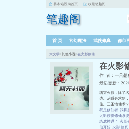
将本站设为首页
收藏笔趣阁
笔趣阁
首 页
玄幻魔法
武侠修真
都市
大文学
>其他小说>
在火影修仙
在火影
作 者：一只想
最后更新：2026-0
魂穿火影，除了
边。从瞬身术到
住。三圣地仙术？
我是修仙者
我将
火影获得修仙系
练成神通了
火影
仙开始
火影 修