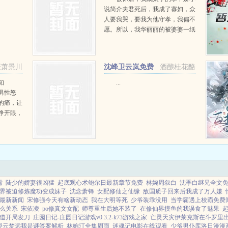
说简介夫君死后，我成了寡妇，众
人要我哭，要我为他守孝，我偏不
愿。所以，我华丽丽的被婆婆一纸
休书赶出了家门。此处不留我，自
有留我处，虽然我是一个寡妇，但
架不住我魅力大啊。被休后，我的
薇萧景川
沈峰卫云岚免费
酒酿桂花酪
身边狂蜂浪蝶不...
无弹窗
知
...
男性怒
的痛，让
睁开眼，
，突然就
雪
陆少的娇妻很凶猛
起底观心术鲍尔日最新章节免费
林婉周叙白
沈季白继兄全文
界被迫修炼魔功变成妹子
沈念萧铎
女配修仙之仙缘
敌国质子回来后我成了万人嫌
最新新闻
宋修强今天有啥新动态
我在大明等死
少爷装乖没用
当学霸遇上校霸免费
么关系
宋依凌
po修真文女配
师尊重生后她不装了
在修仙界摸鱼的我误食了魅果
道开局发刀
庄园日记-庄园日记游戏v0.3.2-k73游戏之家
亡灵天灾伊莱克斯在斗罗里
梨云梦远我是谜答案解析
林婉汀全集周雨
迷魂记电影在线观看
少爷男仆库洛日漫漫