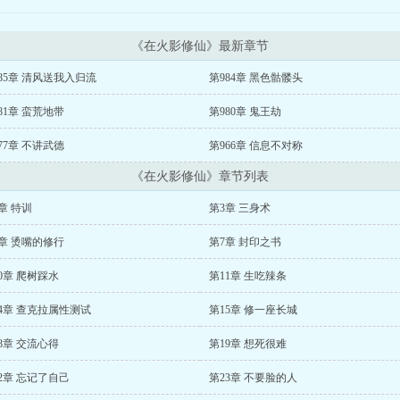
《在火影修仙》最新章节
85章 清风送我入归流
第984章 黑色骷髅头
81章 蛮荒地带
第980章 鬼王劫
77章 不讲武德
第966章 信息不对称
《在火影修仙》章节列表
章 特训
第3章 三身术
章 烫嘴的修行
第7章 封印之书
0章 爬树踩水
第11章 生吃辣条
4章 查克拉属性测试
第15章 修一座长城
8章 交流心得
第19章 想死很难
2章 忘记了自己
第23章 不要脸的人