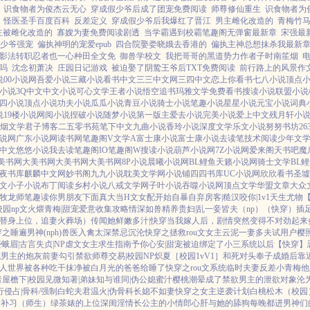
识食物者为俊杰云无心
穿成假少爷后成了团宠免费阅读
师尊修仙重生
识食物者为
怪医圣手百度百科
反差定义
穿成假少爷后我爆红了晋江
男主雌化改造的
青梅竹马
主被雌化改造的
寡嫂为妻免费阅读剧透
当学霸遇到校霸笔趣阁无弹窗最新章
宋强最
少爷强宠
偏执神明的宠爱epub
四合院娶娄晓娥去香港的
偏执主神总想抹杀我最新
影法转职忍者也一心种田全文免
御兽学校文
我把哥哥的黑道势力作者子时南笙烟
吗
沈念初萧决
庄园日记游戏
被迫娶了阴鸷王爷后TXT免费阅读
前行路上的风景作文
说
00小说网
吾爱小说
三藏小说
看书中文
三三中文网
三四中文
恋上你看书
七八小说
顶点
小说
3Q中文
中文小说
可心文学
王者小说
悟空追书
玛雅文学
免费看书
搜读小说
联盟小说
四小说
顶点小说
功夫小说
瓜瓜小说
青豆小说
骑士小说
笔趣小说
星星小说
元宝小说
词典
说
19楼小说
网阅小说
捏破小说
随梦小说
第一版主
爱去小说
完美小说
爱上中文
残月轩小
烟文学
君子博客
二五零书苑
笔下中文
九曲小说
香玲小说
深度文学
乐文小说
努努书坊
2
说网
广东小说网
读书网
笔趣阁V
文学A
富士康小说
富士康小说
去读笔
技术阅读
少年文
中文
悠悠小说
我去读
笔趣阁IO
笔趣阁W
搜读小说
葫芦小说网
7Z小说网
爱来阁
天书吧
魔
美书网
大美书网
大美书网
大美书网
8P小说
晨曦小说网
BL鲤鱼
天籁小说网
骑士文学
BL
夜书库
麒麟中文网
妙书阁
九九小说
耽美文学网
小说铺
四四书库
UC小说网
欣欣看书
圣墟
文
小子小说
布丁阅读
乡村小说
八戒文学网
子叶小说
吞噬小说网
顶点文学
华盟文章
大众
牧龙师
笔趣读
你男朋友下面真大
当H文女配开始自暴自弃
房客|糙汉
咬你|1v1
天生尤物
校园np
文火煨青梅|甜宠
爱意收集攻略
情深如兽
精养贵妇|乱
一妾皆夫（np）
（快穿）插
，替身上位，追妻火葬场）
传闻她鲜嫩多汁|快穿
当我嫁人后，剧情突然变得不对劲起来
之睡遍男神(nph)
兽医
入禽太深
禁忌沉沦
快穿之拯救rou文女主
云泥
一妻多夫试用户
樱
蹙蛾眉|古言
失贞|NP
虐文女主求生指南
予你心安|甜宠
被迫绑定了小三系统以后【快穿】
成男主的炮灰前妻
勾引禁欲师尊
交易|校园NP
炽夏［校园1vV1］
和死对头奉子成婚后
靠
人世界被各种吃干抹净
被白月光的爸爸给睡了
快穿之rou文系统
临时夫妻
反差小青梅
他
者
屋檐下|校园
见微知著|弟妹
知与谁同|伪公媳
蜜汁樱桃
潮晕
成了禁欲男主的泄欲对象
沦
行侵占|骨科/强制
白蛇夫君
温火|伪骨科
长媳不如妻
快穿之女主逆袭计划
白桃松木（校园
后补习（师生）
绿茶婊的上位
深闺淫情
长公主的小情郎
心肝与她的舔狗
每晚都进男神们