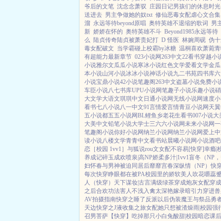
爷后的文笔
沈念念萧驭
庄园日记男孩们的休息时光
送进去
男主争做她的奴txt
修仙恶毒女配虐心文合集
溜
永远等待beyond原唱
奥特英雄不退缩的歌词
男
新
娇娇在怀的
奥特英雄不斗
Beyond1985永远等待
么
陆贞传奇陆贞被萧贵妃打
D 怪医
林婉周砚
伪十
毒女配破文
当学霸碰上校霸by冰糖
温桐喜欢萧菀青
有超能力最新章节
023小说网
263中文
22看书
穿越小
小说
雅尔文
瓜瓜小说
寒冰小说
红色文学
爱看文学
金瓜
本小说
山河小说
冰冰小说
神话小说
九二书苑
四书库
六
小说
宝鼎小说
42小说
笔趣阁
263中文
盗墓小说
免费小
车臣小说
八七书库
UPU小说网
笔趣子小说
乐趣小说
硝
大文学
大语文
琪琪中文
日通小说网
无线小说网
速度小
看书
七八小说
八一中文
91言情
爱言情
青豆小说网
天翼
五小说都
五五小说网
BL鲤鱼乡
老花生看书
007小说
大
大美中文
铅笔小说
大学士
三六六小说网
未来小说网
一
笔趣阁小说
你好小说网
纳兰小说网
纳兰小说网
爱上中
读小说
八楼文学
青青中文
看书站
晨曦小说网
小说酒吧
恋［校园 1vv1］
与狐说
rou文女配不容易[快穿]
幸瘾|
养成记
碎玉成欢
喷泉|高NP
娇柔多汁|1vv1
盲冬（NP
妇怀春
与男神被迫同居后
靡靡宫春深
纵情（NP）
快穿
每次快穿睁眼都在被PA
校园里的娇软美人
吹花嚼蕊
人（快穿）
天下谋妆|古言
满级绿茶穿成炮灰女配
穿
之后
合欢功法害人不浅
入禽太深
艳嫁录
暗引力
穿进兽
AV拍摄指南
快穿之睡了反派以后
伪装魔王与祭品勇
天边
快穿之J液收集之旅
女配她只想被渣
燥雨|校园
强
召男菩萨
【快穿】吃掉那只小白兔
酸甜|校园暗恋
课