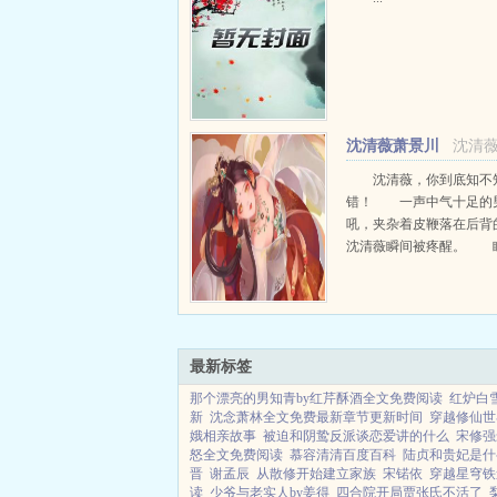
沈清薇萧景川
沈清
沈清薇，你到底知不
错！ 一声中气十足的
吼，夹杂着皮鞭落在后背
沈清薇瞬间被疼醒。 
正想骂一句谁敢对她动手
被眼前的景象怔...
最新标签
那个漂亮的男知青by红芹酥酒全文免费阅读
红炉白
新
沈念萧林全文免费最新章节更新时间
穿越修仙世
娥相亲故事
被迫和阴鸷反派谈恋爱讲的什么
宋修强
怒全文免费阅读
慕容清清百度百科
陆贞和贵妃是什
晋
谢孟辰
从散修开始建立家族
宋锘依
穿越星穹铁
读
少爷与老实人by姜得
四合院开局贾张氏不活了