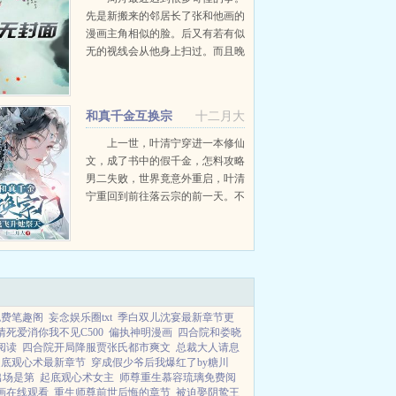
先是新搬来的邻居长了张和他画的
漫画主角相似的脸。后又有若有似
无的视线会从他身上扫过。而且晚
上睡觉他总觉得有什么东西缠着
他，像是细长的草绳把他裹得密不
透风...
和真千金互换宗
十二月大
门，我飞升她祭天
上一世，叶清宁穿进一本修仙
文，成了书中的假千金，怎料攻略
男二失败，世界竟意外重启，叶清
宁重回到前往落云宗的前一天。不
曾想真千金女主竟同她一样也重生
了，还假好心的提出与她互换宗
门。蓬莱宗乃仙门第一宗，前世却
在一场灾难中化为齑粉，本是不...
免费笔趣阁
妄念娱乐圈txt
季白双儿沈宴最新章节更
情死爱消你我不见C500
偏执神明漫画
四合院和娄晓
阅读
四合院开局降服贾张氏都市爽文
总裁大人请息
起底观心术最新章节
穿成假少爷后我爆红了by糖川
出场是第
起底观心术女主
师尊重生慕容琉璃免费阅
画在线观看
重生师尊前世后悔的章节
被迫娶阴鸷王