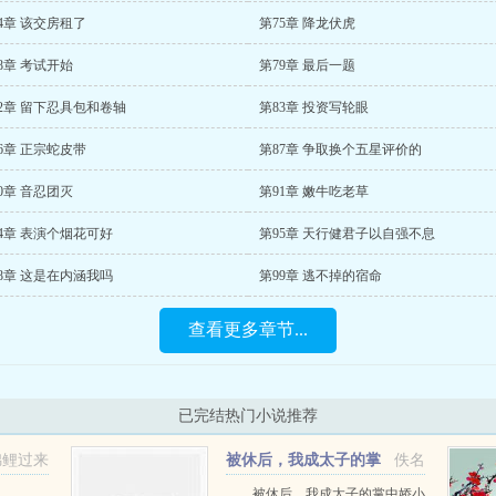
4章 该交房租了
第75章 降龙伏虎
8章 考试开始
第79章 最后一题
2章 留下忍具包和卷轴
第83章 投资写轮眼
6章 正宗蛇皮带
第87章 争取换个五星评价的
0章 音忍团灭
第91章 嫩牛吃老草
4章 表演个烟花可好
第95章 天行健君子以自强不息
8章 这是在内涵我吗
第99章 逃不掉的宿命
查看更多章节...
已完结热门小说推荐
锦鲤过来
被休后，我成太子的掌
佚名
中娇
被休后，我成太子的掌中娇小