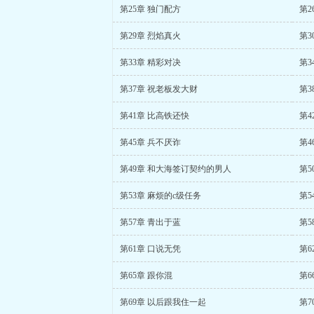
第25章 独门配方
第2
第29章 烈焰真火
第3
第33章 精彩对决
第3
第37章 祝老板发大财
第3
第41章 比高铁还快
第4
第45章 兵不厌诈
第4
第49章 和大海签订契约的男人
第5
第53章 麻烦的c级任务
第5
第57章 青出于蓝
第5
第61章 口说无凭
第6
第65章 跟你混
第6
第69章 以后跟我住一起
第7