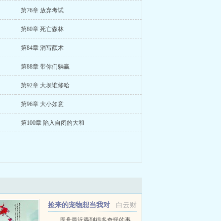
第76章 放弃考试
第80章 死亡森林
第84章 消写颜术
第88章 带你们躺赢
第92章 大坝谁修哈
第96章 大小如意
第100章 陷入自闭的大和
捡来的宠物想当我对
白云财
象
周舟最近遇到很多奇怪的事。