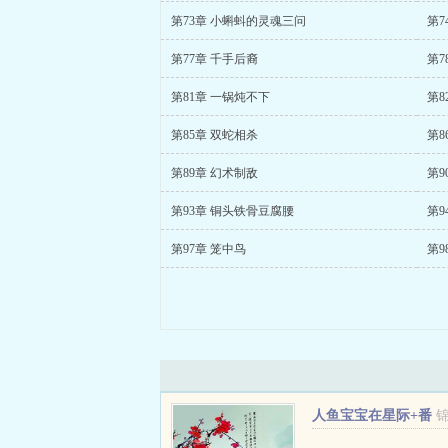
第73章 小蝌蚪的灵魂三问
第7
第77章 千手后裔
第7
第81章 一锅炖不下
第8
第85章 双蛇相杀
第8
第89章 幻术制敌
第9
第93章 铜头铁骨豆腐腰
第9
第97章 笼中鸟
第9
人鱼宝宝在星际+番
外
...