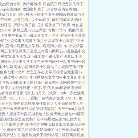
俊杰经典台词
奥特英雄榜
四合院开局把贾张氏母子
pop在线阅读
敌国皇和质子
识食物者为俊杰顺口
新章节更新
陆少神医小娇妻全文免费阅读最新章节更
章节列表
少爷们的小女仆txt百度
南初傅庭深讲的什
电影怪医
折娇by墨子哲
玉中遇番外TXT免费
修仙恶
600字
荆棘王冕by沉尘浮世
青梅by竹马
我的同桌
小说
春夏中文
帝国小说
读者文学
一号小说
福利小说
哥哥
模特小说
笔趣阁
笔趣阁
顶点小说
冰雪小说
泼墨中文
全
小说
言情小说
夜色文学
易小说
雨雨小说
中山小说
倍福
说网
三七小说网
风乐居
恋上你看书网
风云小说
极品中文
63中文
农田小说
农田小说
乐文小说
乐文小说
夏日小说
学
19楼小说
香书文学
零零电子书
书画村
一起看书网
一起
爪小说网
阅体小说网
发发小说网
纳兰小说
陛下看书
五
鲤鱼乡
七毛中文
BL鲤鱼王
掌心文学
万相书城
元宝看书
小说
圣墟小说
泉州小说网
放松文学
放松中文
最新小说
文学
搜读阁
OK小说网
月亮小说
新书小说网
传奇中文
并
【快穿】
女配她只想上床(快穿)
优质rou棒攻略系统
暗
足者
有效真香
穿成男主白月光（快穿，nph）
香欲
魅魔
炙爱（SC，1vV1，强取）
色情生存游戏（NPH）
艳
照良宵|女师男徒
老师要稳住
快穿之大小姐的噩梦人生
恶役千金屡败屡战
温柔禁锢
纯情勾引
去三千rou文做路
近男人变得不幸
乱花渐欲迷人眼
每天晚上都被cha
醉酒
是疯批
快穿之渣女翻车纪事
蝴蝶效应
浪情
以婚为名
为公车
麝香之梦|NP
快穿之卿卿我我
异常现象|婚后
远在
）
小姨夫的富贵娇花
薄荷奶糖
他的白月光
顶级暴徒
应
的春梦
认知性偏差
珍如天下
捡到邻居手机后
离婚后她