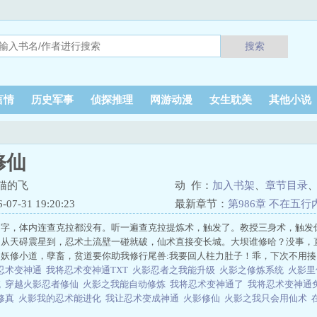
搜索
言情
历史军事
侦探推理
网游动漫
女生耽美
其他小说
修仙
猫的飞
动 作：
加入书架
、
章节目录
7-31 19:20:23
最新章节：
第986章 不在五行
名字，体内连查克拉都没有。听一遍查克拉提炼术，触发了。教授三身术，触发
，从天碍震星到，忍术土流壁一碰就破，仙术直接变长城。大坝谁修哈？没事，
妖修小道，孽畜，贫道要你助我修行尾兽:我要回人柱力肚子！乖，下次不用揍..
忍术变神通
我将忍术变神通TXT
火影忍者之我能升级
火影之修炼系统
火影
统
穿越火影忍者修仙
火影之我能自动修炼
我将忍术变神通了
我将忍术变神通
修真
火影我的忍术能进化
我让忍术变成神通
火影修仙
火影之我只会用仙术
真