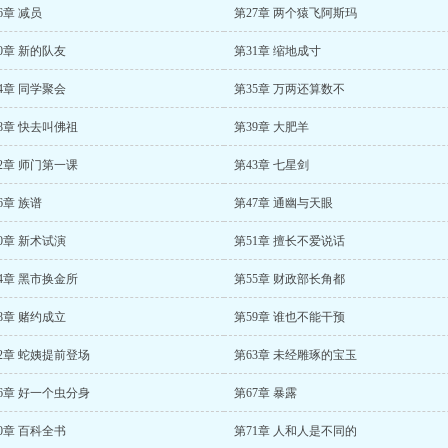
6章 减员
第27章 两个猿飞阿斯玛
0章 新的队友
第31章 缩地成寸
4章 同学聚会
第35章 万两还算数不
8章 快去叫佛祖
第39章 大肥羊
2章 师门第一课
第43章 七星剑
6章 族谱
第47章 通幽与天眼
0章 新术试演
第51章 擅长不爱说话
4章 黑市换金所
第55章 财政部长角都
8章 赌约成立
第59章 谁也不能干预
2章 蛇姨提前登场
第63章 未经雕琢的宝玉
6章 好一个虫分身
第67章 暴露
0章 百科全书
第71章 人和人是不同的