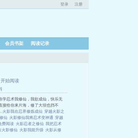
登录
注册
会员书架
阅读记录
、
开始阅读
内
你学忍术我修仙，我欲成仙，快乐无
直接给你来片海，修了大坝也挡不
.
火影我在忍界修炼成仙
穿越火影之
里修仙
火影修仙我将忍术变神通
穿越
免费阅读
火影忍者之修仙
我把忍术
在火影修仙
火影我能升级
火影从修