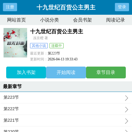
十九世纪百货公主男主
注册
登录
网站首页
小说分类
会员书架
阅读记录
十九世纪百货公主男主
冻京橙 著
其他小说
连载中
最近更新：
第223节
更新时间：
2026-04-13 19:33:43
加入书架
开始阅读
章节目录
最新章节
第223节
第222节
第221节
第220节