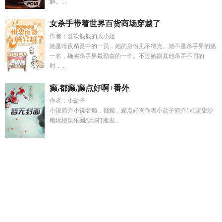
解。...
女杀手带着世界百货商场穿越了
作者：喜欢钱钱的大小姐
她是暗夜精灵中的一员，她的身份见不得光。她不是杀手界的第
一名，确实杀手界最勤奋的一个。不过她跟其他杀手不同的
时，...
癫,都癫,癫点好啊+番外
作者：小盐子
小说简介小说名癫，都癫，癫点好啊作者小盐子简介1v1超甜沙
雕玩梗娱乐圈恋综打脸发...
顾明川林婉
狮子与别扭论全文阅读
黑料女星重生了
太后
gL
狮子与人
晚风何许
咒术回战人气最强反派
陆景辰沈瑶苏
婉清
公主与乞丐互换身份的
林婉顾延州
江挽月顾川谢
污染
能源有哪些
白蛇系列小青是否对宝宝给予的疼爱
仙妻是恶毒
女配番外篇免费观看最新
凌霄xoang
控心之术
顾西川林婉是
什么短剧
顾廷川林酩月林婉
我不就是炮灰
林安城的原型人物
是谁
黑料AI重生
余岁岁李桢最新章节免费阅读全文笔
陆庭深