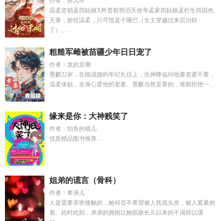
作者：苏九芩
温柔坚韧孟四姑娘X矜贵权势滔天侯爷孟家四姑娘孟柠生得国色
天香，娇软温柔，只可惜是个哑巴（女主穿越过来后治好
了）。...
粗糙军雌被苗疆少年日日宠了
作者：龙的后裔
墨麒22岁，在能成婚的年纪礼仪上，虫神降临问他要老婆不要，
温柔体贴，全身心爱他的老婆。墨麒当然是要的，谁能拒绝一...
缘来是你：大神贱笑了
作者：怕鱼的猫儿
优质精品图书推荐...
姐弟的谎言（骨科）
作者：希滴儿
人是需要亲密接触的，她何尝不希望被人抚摸头发，被人紧紧抱
着。此时此刻，弟弟的拥抱让她肌肤长久以来的干渴得以缓