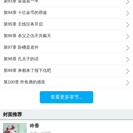
第93章 装逼装一半
第94章 十亿金币的用途
第95章 主线任务开启
第96章 杀父之仇不共戴天
第97章 卧槽是老外
第98章 孔夫子的话
第99章 来都来了报下仇吧
第100章 炸鱼塘的感觉
查看更多章节...
封面推荐
吟香