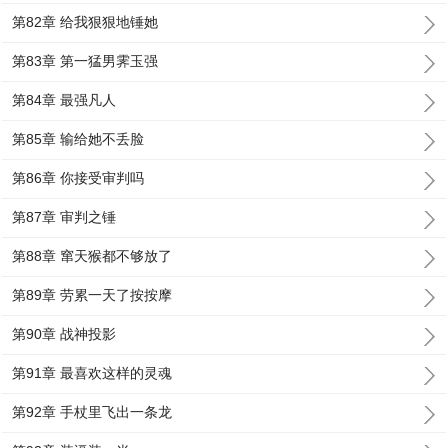
第82章 给我狠狠地锤她
第83章 第一猛男霁玉强
第84章 最强凡人
第85章 输给她不丢脸
第86章 你接受审判吗
第87章 审判之锤
第88章 窜天猴都不够放了
第89章 劳累一天了按按摩
第90章 战神投影
第91章 最喜欢这样的灵魂
第92章 手杖里飞出一条龙