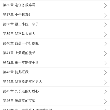
第36章 这任务很难吗
第37章 小牛犊真6
第38章 跟二小姐一辈子
第39章 我不是大恩人
第40章 我是一个打铁匠
第41章 上天赐的徒弟
第42章 第一本制作手册
第43章 徒儿旺我
第44章 我喜欢老实的男人
第45章 九长老的好胜心
第46章 压箱底的宝贝