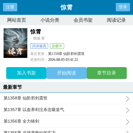
惊霄
注册
登录
网站首页
小说分类
会员书架
阅读记录
惊霄
晓威 著
武侠修真
连载中
最近更新：
第1358章 仙阶邪剑震世
更新时间：
2026-08-05 03:41:22
加入书架
开始阅读
章节目录
最新章节
第1358章 仙阶邪剑震世
第1357章 以血养剑注杀念吸皇气
第1356章 全力铸剑
第1355章 这就是散仙的实力