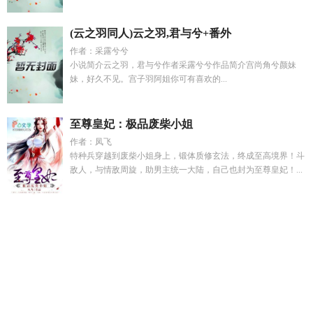
(云之羽同人)云之羽,君与兮+番外
作者：采露兮兮
小说简介云之羽，君与兮作者采露兮兮作品简介宫尚角兮颜妹
妹，好久不见。宫子羽阿姐你可有喜欢的...
至尊皇妃：极品废柴小姐
作者：凤飞
特种兵穿越到废柴小姐身上，锻体质修玄法，终成至高境界！斗
敌人，与情敌周旋，助男主统一大陆，自己也封为至尊皇妃！...
江尘四合
散文随笔怎么写
虫族之逃离团宠樱
寂寞有害歌词张
国荣
贪吻小玫瑰免费阅读
陛下你家福娃会瞬移短剧剧
穿越成
王妃种田救苍生短剧
谢君青眼
白浅目录
有个吃货女友是一种
什么体验
陛下你叫这没落寒门全本免费阅读
林烟沈聿书大结
局
我修仙大佬怎么了全文
网王同人文精彩推荐
女主苏墨男主
姓顾
插翅难飞解说
修仙百万年地球才过去三天陈道玄
诡异入
侵我反杀不过分吧笔趣阁免费阅读
江尘魂穿大明
我的桃源生