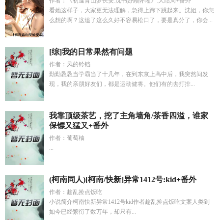
作者：《初逢青山梦长安:沈书妤顾怀瑾》:大结局+番外
看她这样子，大家更无法理解，急得上蹿下跳起来。沈姐，你怎
么想的啊？这追了这么久好不容易松口了，要是真分了，你会...
[综]我的日常果然有问题
作者：风的铃铛
勤勤恳恳当学霸当了十几年，在到东京上高中后，我突然间发
现，我的亲朋好友们，都是运动健将。他们有的去打排...
我靠顶级茶艺，挖了主角墙角/茶香四溢，谁家
保镖又猛又+番外
作者：葡萄柚
...
(柯南同人)[柯南/快新]异常1412号:kid+番外
作者：趁乱捡点饭吃
小说简介柯南快新异常1412号kid作者趁乱捡点饭吃文案人类到
如今已经繁衍了数万年，却只有...