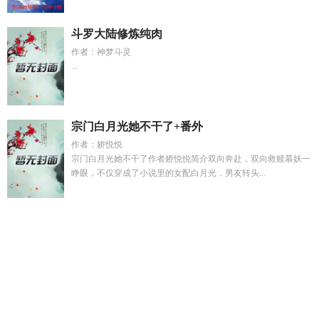
斗罗大陆修炼纯肉
作者：神梦斗灵
...
宗门白月光她不干了+番外
作者：娇悦悦
宗门白月光她不干了作者娇悦悦简介双向奔赴，双向救赎慕妖一
睁眼，不仅穿成了小说里的女配白月光，男友转头...
网恋女友小甜妹
全职修
孽火3
我好像遭遇了美人计纯百 四月
四
ripples of the past 究极生物
离婚后 小姐成亿万富翁
北凉
不再凉
花与回归
我死后九位女帝
极品小赘婿笔趣阁
将军女
弟挑衅可我是治
将军啊做我姐夫吗
岳星云
我都成神了才
说
郡主回归短剧
别再把我放在选项里
蚀骨危情免费阅读霍霆
琛
岳星星
综神话 印度 晋江
明月照沟渠暗示啥意思
我都成神
了你们才武道
悖德女配最新
蚀骨暖婚霍少轻点宠
姝色误人在