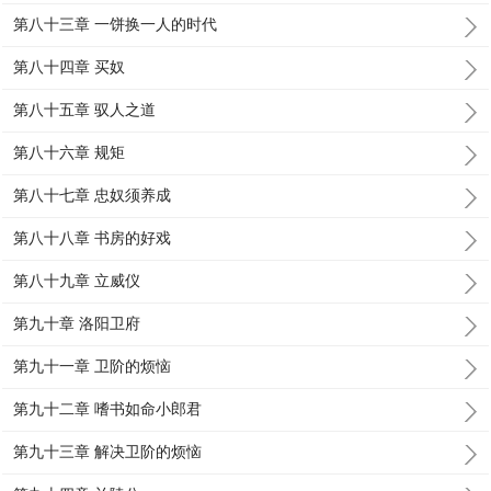
第八十三章 一饼换一人的时代
第八十四章 买奴
第八十五章 驭人之道
第八十六章 规矩
第八十七章 忠奴须养成
第八十八章 书房的好戏
第八十九章 立威仪
第九十章 洛阳卫府
第九十一章 卫阶的烦恼
第九十二章 嗜书如命小郎君
第九十三章 解决卫阶的烦恼