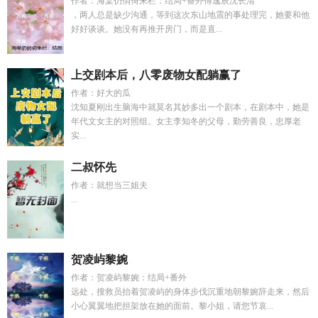
作者：海棠仍俏倚朱栏：结局+番外傅逸辰沈长清
，两人总是缺少沟通，等到这次东山地震的事处理完，她要和他
好好谈谈。她没有再推开房门，而是直...
上交剧本后，八零废物女配躺赢了
作者：好大的瓜
沈知夏刚出生脑海中就莫名其妙多出一个剧本，在剧本中，她是
年代文女主的对照组。女主李知冬的父母，勤劳善良，忠厚老
实...
二叔怀先
作者：就想当三姐夫
...
贺凌屿黎婉
作者：贺凌屿黎婉：结局+番外
远处，搜救员抬着贺凌屿的身体步伐沉重地朝黎婉辞走来，然后
小心翼翼地把担架放在她的面前。黎小姐，请您节哀...