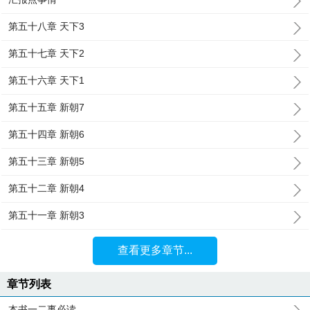
第五十八章 天下3
第五十七章 天下2
第五十六章 天下1
第五十五章 新朝7
第五十四章 新朝6
第五十三章 新朝5
第五十二章 新朝4
第五十一章 新朝3
查看更多章节...
章节列表
本书一二事必读