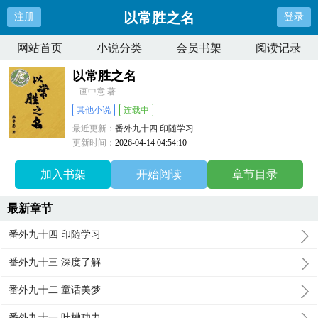
以常胜之名
注册
登录
网站首页
小说分类
会员书架
阅读记录
以常胜之名
画中意 著
其他小说
连载中
最近更新：
番外九十四 印随学习
更新时间：
2026-04-14 04:54:10
加入书架
开始阅读
章节目录
最新章节
番外九十四 印随学习
番外九十三 深度了解
番外九十二 童话美梦
番外九十一 吐槽功力