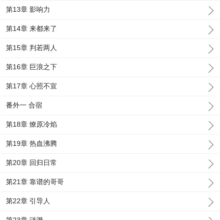
第13章 影响力
第14章 来都来了
第15章 判若两人
第16章 巨浪之下
第17章 心照不宣
番外一 合宿
第18章 燎原冷焰
第19章 热血沸腾
第20章 回归日常
第21章 靠谱的哥哥
第22章 引导人