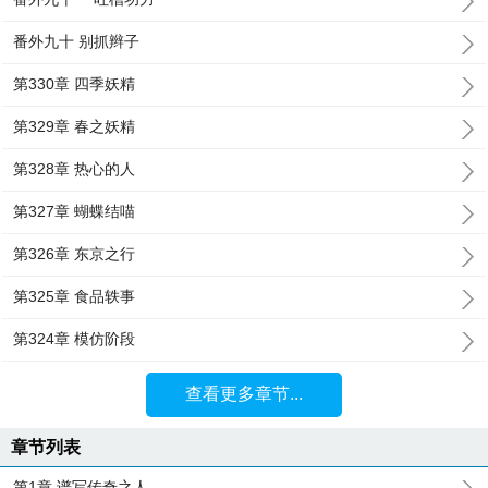
番外九十 别抓辫子
第330章 四季妖精
第329章 春之妖精
第328章 热心的人
第327章 蝴蝶结喵
第326章 东京之行
第325章 食品轶事
第324章 模仿阶段
查看更多章节...
章节列表
第1章 谱写传奇之人