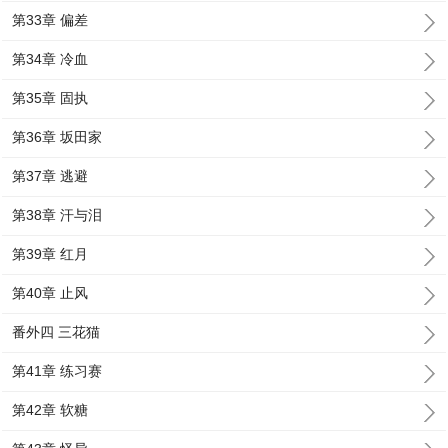
第33章 偏差
第34章 冷血
第35章 固执
第36章 坂田家
第37章 逃避
第38章 汗与泪
第39章 红月
第40章 止风
番外四 三花猫
第41章 练习赛
第42章 软糖