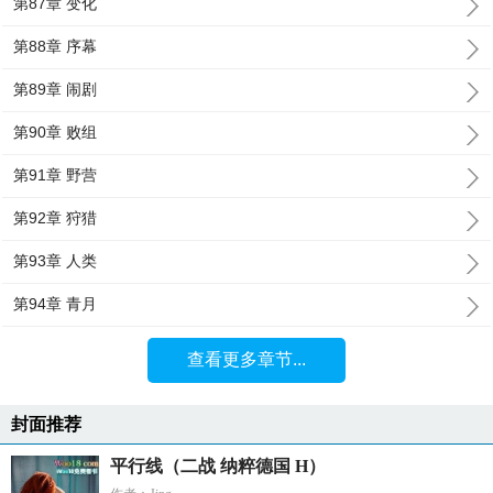
第87章 变化
第88章 序幕
第89章 闹剧
第90章 败组
第91章 野营
第92章 狩猎
第93章 人类
第94章 青月
查看更多章节...
封面推荐
平行线（二战 纳粹德国 H）