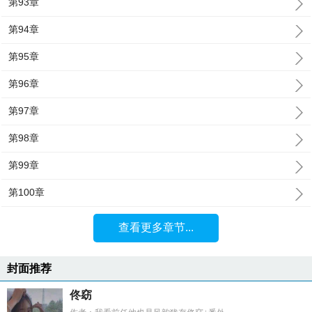
第93章
第94章
第95章
第96章
第97章
第98章
第99章
第100章
查看更多章节...
封面推荐
佟窈