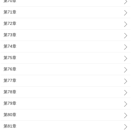
第70章
第71章
第72章
第73章
第74章
第75章
第76章
第77章
第78章
第79章
第80章
第81章