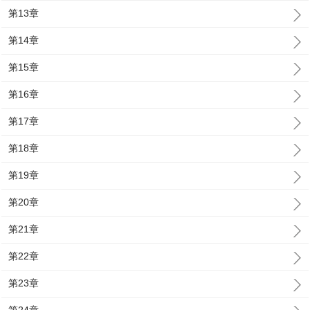
第13章
第14章
第15章
第16章
第17章
第18章
第19章
第20章
第21章
第22章
第23章