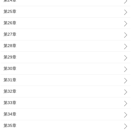
第24章
第25章
第26章
第27章
第28章
第29章
第30章
第31章
第32章
第33章
第34章
第35章