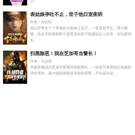
人...
表姑娘孕吐不止，世子他日宠夜哄
作者：长生铃
国公府寄住了个落魄的小表妹江近月，一直规矩守礼，谨小慎
微，也从不轻易和那个最尊贵的世子陆晏廷扯上关系，生怕惹得
长...
扫黑除恶！我在芝加哥当警长！
作者：九点雨
李森穿越成为芝加哥警署情报组警长，一款惩罚者系统让他疯狂
清空弹夹，暴力侵犯绑架谋杀抢劫黑帮，不论是白还...
诡异副本诡异降临
女装不是我的错漫画全部免费下拉式
祇园
什么意思
有人渡劫的搞笑句子
假死后我那短命前夫找上门来
了
假死之后她归来
陆一鸣林若冰全文免费最新更新
三国六边
形战士是谁
信长独奏曲无防盗章阅读104章
我妈不让我谈恋爱
TXT百度
念你成瘾1v1笔趣阁
古惑仔古惑女
谢临舟林知夏全
文免费阅读
谢则衍林南絮免费阅读最新章节
如何阻止他坠落
番外最新章节更新
念你成瘾by小豆瓜全文免费阅读
六边形战