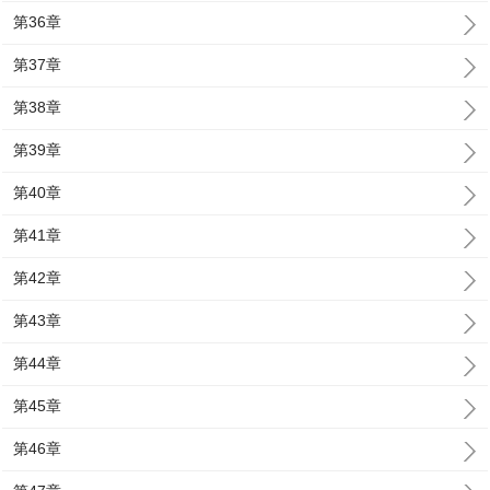
第36章
第37章
第38章
第39章
第40章
第41章
第42章
第43章
第44章
第45章
第46章