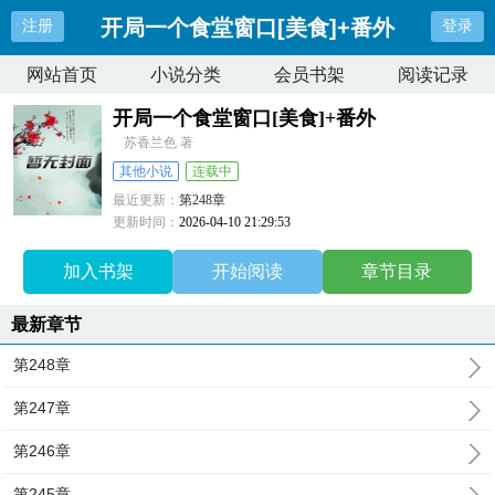
开局一个食堂窗口[美食]+番外
注册
登录
网站首页
小说分类
会员书架
阅读记录
开局一个食堂窗口[美食]+番外
苏香兰色 著
其他小说
连载中
最近更新：
第248章
更新时间：
2026-04-10 21:29:53
加入书架
开始阅读
章节目录
最新章节
第248章
第247章
第246章
第245章