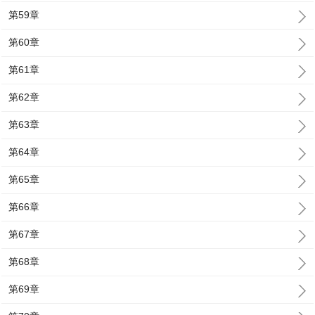
第59章
第60章
第61章
第62章
第63章
第64章
第65章
第66章
第67章
第68章
第69章