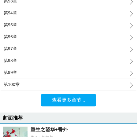
第93章
第94章
第95章
第96章
第97章
第98章
第99章
第100章
查看更多章节...
封面推荐
重生之韶华+番外