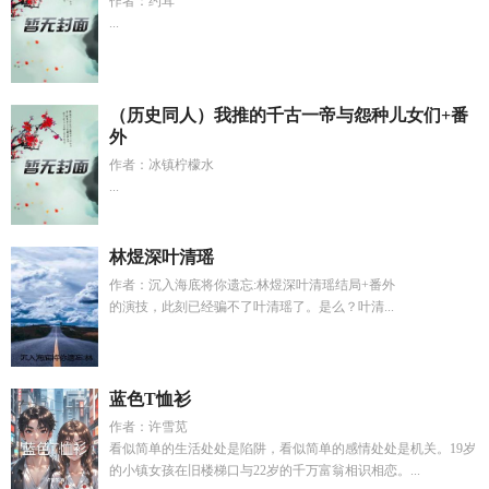
作者：约耳
...
（历史同人）我推的千古一帝与怨种儿女们+番
外
作者：冰镇柠檬水
...
林煜深叶清瑶
作者：沉入海底将你遗忘:林煜深叶清瑶结局+番外
的演技，此刻已经骗不了叶清瑶了。是么？叶清...
蓝色T恤衫
作者：许雪苋
看似简单的生活处处是陷阱，看似简单的感情处处是机关。19岁
的小镇女孩在旧楼梯口与22岁的千万富翁相识相恋。...