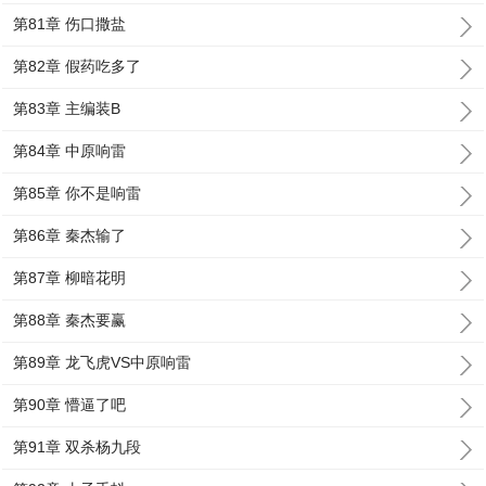
第81章 伤口撒盐
第82章 假药吃多了
第83章 主编装B
第84章 中原响雷
第85章 你不是响雷
第86章 秦杰输了
第87章 柳暗花明
第88章 秦杰要赢
第89章 龙飞虎VS中原响雷
第90章 懵逼了吧
第91章 双杀杨九段