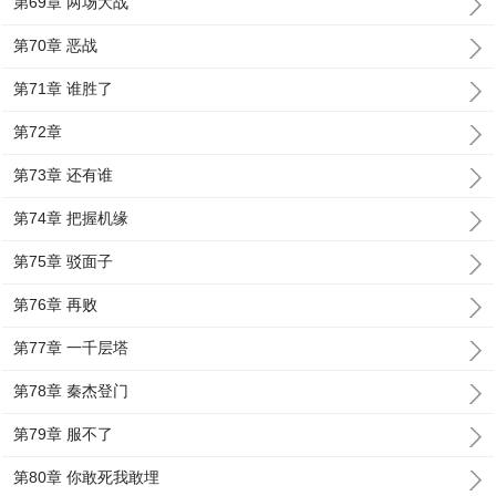
第69章 两场大战
第70章 恶战
第71章 谁胜了
第72章
第73章 还有谁
第74章 把握机缘
第75章 驳面子
第76章 再败
第77章 一千层塔
第78章 秦杰登门
第79章 服不了
第80章 你敢死我敢埋