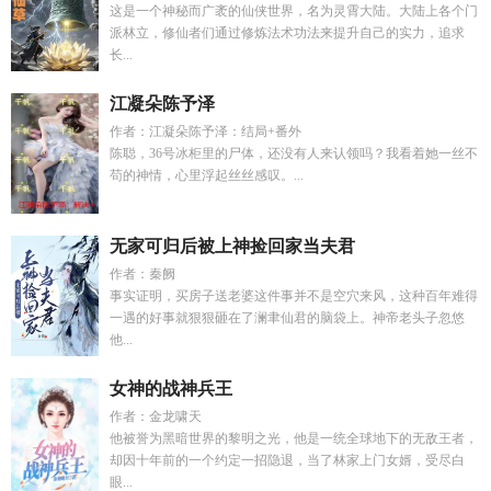
这是一个神秘而广袤的仙侠世界，名为灵霄大陆。大陆上各个门
派林立，修仙者们通过修炼法术功法来提升自己的实力，追求
长...
江凝朵陈予泽
作者：江凝朵陈予泽：结局+番外
陈聪，36号冰柜里的尸体，还没有人来认领吗？我看着她一丝不
苟的神情，心里浮起丝丝感叹。...
无家可归后被上神捡回家当夫君
作者：秦阙
事实证明，买房子送老婆这件事并不是空穴来风，这种百年难得
一遇的好事就狠狠砸在了澜聿仙君的脑袋上。神帝老头子忽悠
他...
女神的战神兵王
作者：金龙啸天
他被誉为黑暗世界的黎明之光，他是一统全球地下的无敌王者，
却因十年前的一个约定一招隐退，当了林家上门女婿，受尽白
眼...