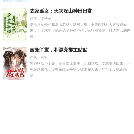
农家孤女：天灾深山种田日常
作者：尘子子
夏清月意外穿越深山老林，隐居天坑，不曾想战乱天灾接踵而
来，为了求生，她开始了种植养殖，疯狂囤物资，打造自己的世
外...
娇宠丫鬟，和漂亮郡主贴贴
作者：可轩
忠心耿耿小丫鬟，高贵端庄郡主，互相喜欢。爱就要说出来！一
朝穿越古代，没有系统金手指，被绑在人贩子的车上，她正绝
望...
已成为魔法师
综模拟人生是个什么鬼
带着空间回到上世纪
的
别惹真千金短剧
陈亦芬个人简历
清穿卷王四爷的好孕侧
妃
我带着修真界仙子们天下无敌
绑定人生赢家系统唐轩
人生
赢家系统已绑定漫剧
宝可梦朱肯泰罗
熵成实业是正规公司
吗
精灵宝可梦开局吃了科拿的叫什
巅峰战神苏轩辕沈雪菲
卷
王四爷的娇养好孕侧福晋全文免费阅读
蜜爱娇妻总裁大人
我
家有只狐狸精txt
盗笔all万人迷
西游之白龙 坏疽奕
快穿之这