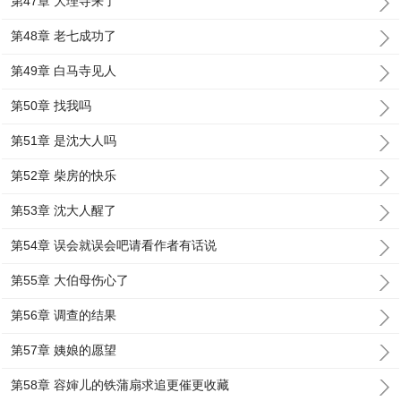
第47章 大理寺来了
第48章 老七成功了
第49章 白马寺见人
第50章 找我吗
第51章 是沈大人吗
第52章 柴房的快乐
第53章 沈大人醒了
第54章 误会就误会吧请看作者有话说
第55章 大伯母伤心了
第56章 调查的结果
第57章 姨娘的愿望
第58章 容婶儿的铁蒲扇求追更催更收藏