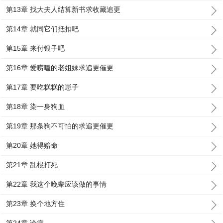
第13章 找大夫人结算新书求收藏追更
第14章 就同它们抵扣吧
第15章 来付银子吧
第16章 爱唠嗑的老姐妹求追更催更
第17章 要吃糕糕的崽子
第18章 染一身狗血
第19章 那条狗不可怕的求追更催更
第20章 她得赔命
第21章 乱棍打死
第22章 我这个晚辈应该做的事情
第23章 换个地方住