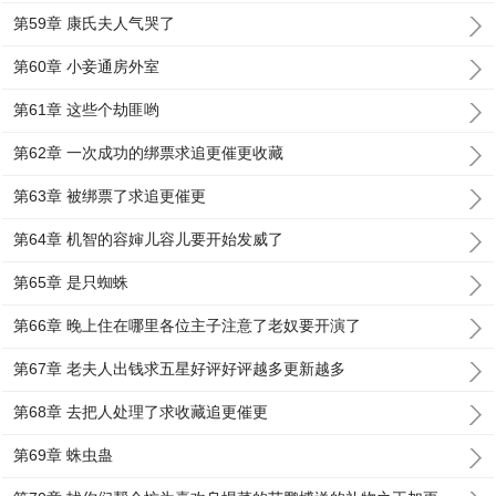
第59章 康氏夫人气哭了
第60章 小妾通房外室
第61章 这些个劫匪哟
第62章 一次成功的绑票求追更催更收藏
第63章 被绑票了求追更催更
第64章 机智的容婶儿容儿要开始发威了
第65章 是只蜘蛛
第66章 晚上住在哪里各位主子注意了老奴要开演了
第67章 老夫人出钱求五星好评好评越多更新越多
第68章 去把人处理了求收藏追更催更
第69章 蛛虫蛊