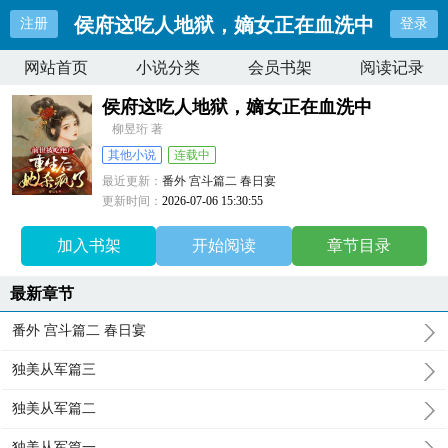
侯府这吃人地狱，嫡女正在血洗中
注册
登录
网站首页
小说分类
会员书架
阅读记录
侯府这吃人地狱，嫡女正在血洗中
柳昱珩 著
其他小说
连载中
最近更新：
番外 宫斗篇二 春日宴
更新时间：
2026-07-06 15:30:55
加入书架
开始阅读
章节目录
最新章节
番外 宫斗篇二 春日宴
独美从军篇三
独美从军篇二
独美从军篇一