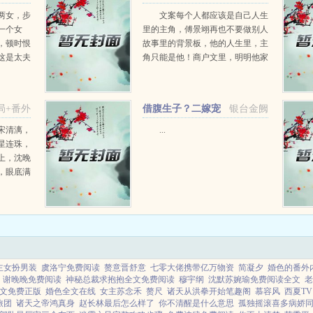
两女，步
文案每个人都应该是自己人生
一个女
里的主角，傅景翊再也不要做别人
，顿时恨
故事里的背景板，他的人生里，主
这是太夫
角只能是他！商户文里，明明他家
来做一等
世长相才能样样不输，却只能被迫
个机会，
成为他们故事里的配角，是一个对
何况是天
女主求而不得丶深情等待的舔狗男
局+番外
借腹生子？二嫁宠
银台金阙
..
配欢喜冤家文...
妃偏要步步高升+番外
宋清漓，
...
星连珠，
上，沈晚
，眼底满
。...
主女扮男装
虞洛宁免费阅读
赘意晋舒意
七零大佬携带亿万物资
简凝夕
婚色的番外
谢晚晚免费阅读
神秘总裁求抱抱全文免费阅读
穆宇纲
沈默苏婉瑜免费阅读全文
老
文免费正版
婚色全文在线
女主苏念禾
赘尺
诸天从洪拳开始笔趣阁
慕容风
西夏TV
旅团
诸天之帝鸿真身
赵长林最后怎么样了
你不清醒是什么意思
孤独摇滚喜多病娇