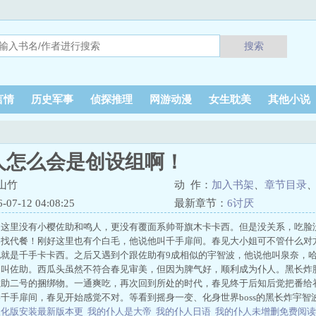
搜索
言情
历史军事
侦探推理
网游动漫
女生耽美
其他小说
人怎么会是创设组啊！
山竹
动 作：
加入书架
、
章节目录
7-12 04:08:25
最新章节：
6讨厌
，这里没有小樱佐助和鸣人，更没有覆面系帅哥旗木卡卡西。但是没关系，吃脸
界找代餐！刚好这里也有个白毛，他说他叫千手扉间。春见大小姐可不管什么对
他就是千手卡卡西。之后又遇到个跟佐助有9成相似的宇智波，他说他叫泉奈，
名叫佐助。西瓜头虽然不符合春见审美，但因为脾气好，顺利成为仆人。黑长炸
佐助二号的捆绑物。一通爽吃，再次回到所处的时代，春见终于后知后觉把番给
千手扉间，春见开始感觉不对。等看到摇身一变、化身世界boss的黑长炸宇智
汉化版安装最新版本更
我的仆人是大帝
我的仆人日语
我的仆人未增删免费阅