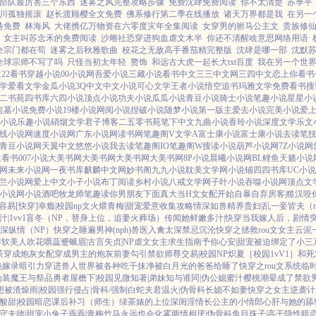
部队最厉害三个东西
迷雾之风完整攻略步骤
免费沈肆免费阅读
你不太清楚
苏季平
川孤独摇滚
赵长渡顾樱全文免费
佛系修行第二季在线播放
诸天万界都是我
在另一
咎免费
林海风
大佬携亿万物资在六零度灾年全集阅读
女穿男的驸马公主文
贵族修
女主叫苏念禾的免费阅读
沙雕社恐穿进狗血虐文木半
你还不清醒啥意思网络用语
全宗门都在苟
迷雾之后秋雅歌曲
校花之无敌高手番茄精完整版
沈肆是哪一部
沈默
全球宗师不写了吗
只怪当初太年轻
赘饰
和远古大虎一起长大txt百度
我在另一个世
文
22看书
穿越小说
00小说网
吾爱小说
三藏小说
看书中文
三三中文网
三四中文
恋上你看书
学
爱看文学
金瓜小说
3Q中文
中文小说
可心文学
王者小说
悟空追书
玛雅文学
免费看书
搜
二书苑
四书库
六四小说
顶点小说
功夫小说
瓜瓜小说
青豆小说
骑士小说
笔趣小说
星星小
盗墓小说
免费小说
19楼小说
网阅小说
捏破小说
随梦小说
第一版主
爱去小说
完美小说
爱
小说
乐趣小说
硝烟文学
君子博客
二五零书苑
笔下中文
九曲小说
香玲小说
深度文学
乐文
线小说网
速度小说网
广东小说网
读书网
笔趣阁V
文学A
富士康小说
富士康小说
去读笔
青豆小说网
天翼中文
悠悠小说
我去读
笔趣阁IO
笔趣阁W
搜读小说
葫芦小说网
7Z小说网
生看书
007小说
大美书网
大美书网
大美书网
大美书网
8P小说
晨曦小说网
BL鲤鱼
天籁小说
网
未来小说网
一夜书库
麒麟中文网
妙书阁
九九小说
耽美文学网
小说铺
四四书库
UC小
兰小说网
爱上中文
小子小说
布丁阅读
乡村小说
八戒文学网
子叶小说
吞噬小说网
顶点文
小说网
小说酒吧
牧龙师
笔趣读
你男朋友下面真大
当H文女配开始自暴自弃
房客|糙汉
咬你
容易[快穿]
幸瘾|校园np
文火煨青梅|甜宠
爱意收集攻略
情深如兽
精养贵妇|乱
一妾皆夫（n
|1vv1
盲冬（NP，替身上位，追妻火葬场）
传闻她鲜嫩多汁|快穿
当我嫁人后，剧情
深
纵情（NP）
快穿之睡遍男神(nph)
兽医
入禽太深
禁忌沉沦
快穿之拯救rou文女主
云泥
娇软美人
吹花嚼蕊
蹙蛾眉|古言
失贞|NP
虐文女主求生指南
予你心安|甜宠
被迫绑定了小三
茶穿成炮灰女配
穿成男主的炮灰前妻
勾引禁欲师尊
交易|校园NP
炽夏［校园1vV1］
和死
艳嫁录
暗引力
穿进兽人世界被各种吃干抹净
被白月光的爸爸给睡了
快穿之rou文系统
临
伪装魔王与祭品勇者
屋檐下|校园
见微知著|弟妹
知与谁同|伪公媳
蜜汁樱桃
潮晕
成了禁欲
想被渣
燥雨|校园
强行侵占|骨科/强制
白蛇夫君
温火|伪骨科
长媳不如妻
快穿之女主逆袭计
酸甜|校园暗恋
课后补习（师生）
绿茶婊的上位
深闺淫情
长公主的小情郎
心肝与她的舔
守夫德|甜宠
小兔子乖乖|青梅竹马
永远也会化雾
两情相厌|伪骨科
鱼目珠子|高干
隐性暗