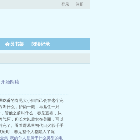
登录
注册
会员书架
阅读记录
、
开始阅读
没吃番的春见大小姐自己会在这个完
方叫什么，护额一戴，再遮住一只
哈，管他之前叫什么，春见宣布，从
脾气坏，但长大以后实在美丽，可以
补完了。看着屏幕里初代目火影千手
波斑时，春见整个人都陷入了沉
读全集
我的仆人是属于什么类型的电