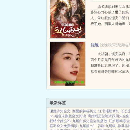
房只求权势富贵
原名通房到主母五儿
步惊心竹心成了世子的第
人，争红眼的漂亮丫鬟们
极了她。明眼人都知道，
人在敲打夫人。刚被提上
丫鬟的竹心，宁愿不要这
换姐姐活着。男子薄情，
沈晚
沈晚秋宋清漓结
之骄子的国公府世子，所以.
秋宋清漓
大祈朝，镇安侯府。
两个月后是百年难遇的九
我准备回21世纪了。床榻
秋看着身旁熟睡的宋清漓
是黯然可你已经不想回去了吧
最新标签
谢燃许知全文
西夏的神秘历史
江书瑶顾寒钊
长公
he
婚色未删版全文阅读
离婚后厉总跪求我回头全集
我结个婚么28
九尾白狐短剧全集播放
江妍顾屿寒全
庭羽全文免费阅读
九尾狐m白
韩剧 九尾狐
异世界