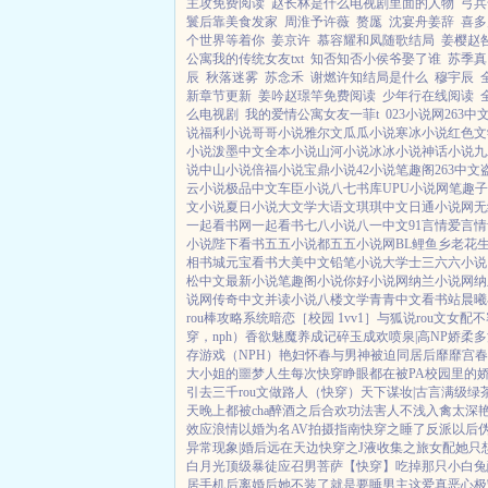
主攻免费阅读
赵长林是什么电视剧里面的人物
弓兵
鬟后靠美食发家
周淮予许薇
赘厖
沈宴舟姜辞
喜多
个世界等着你
姜京许
慕容耀和凤随歌结局
姜樱赵
公寓我的传统女友txt
知否知否小侯爷娶了谁
苏季真
辰
秋落迷雾
苏念禾
谢燃许知结局是什么
穆宇辰
新章节更新
姜吟赵璟竿免费阅读
少年行在线阅读
么电视剧
我的爱情公寓女友一菲t
023小说网
263中
说
福利小说
哥哥小说
雅尔文
瓜瓜小说
寒冰小说
红色文
小说
泼墨中文
全本小说
山河小说
冰冰小说
神话小说
九
说
中山小说
倍福小说
宝鼎小说
42小说
笔趣阁
263中文
云小说
极品中文
车臣小说
八七书库
UPU小说网
笔趣子
文小说
夏日小说
大文学
大语文
琪琪中文
日通小说网
无
一起看书网
一起看书
七八小说
八一中文
91言情
爱言情
小说
陛下看书
五五小说都
五五小说网
BL鲤鱼乡
老花
相书城
元宝看书
大美中文
铅笔小说
大学士
三六六小说
松中文
最新小说
笔趣阁小说
你好小说网
纳兰小说网
纳
说网
传奇中文
并读小说
八楼文学
青青中文
看书站
晨曦
rou棒攻略系统
暗恋［校园 1vv1］
与狐说
rou文女配不
穿，nph）
香欲
魅魔养成记
碎玉成欢
喷泉|高NP
娇柔多汁
存游戏（NPH）
艳妇怀春
与男神被迫同居后
靡靡宫春
大小姐的噩梦人生
每次快穿睁眼都在被PA
校园里的
引
去三千rou文做路人（快穿）
天下谋妆|古言
满级绿
天晚上都被cha
醉酒之后
合欢功法害人不浅
入禽太深
效应
浪情
以婚为名
AV拍摄指南
快穿之睡了反派以后
异常现象|婚后
远在天边
快穿之J液收集之旅
女配她只
白月光
顶级暴徒
应召男菩萨
【快穿】吃掉那只小白兔
居手机后
离婚后她不装了
就是要睡男主
这爱真恶心
极