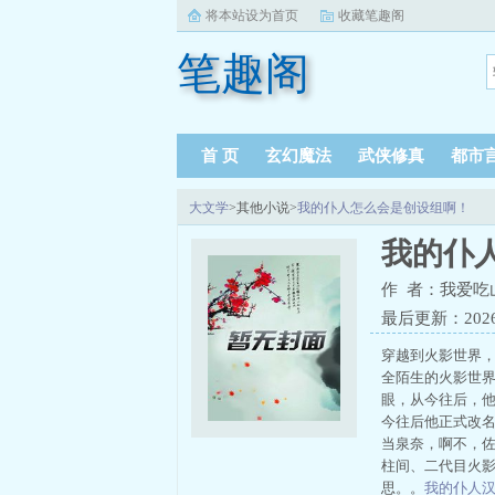
将本站设为首页
收藏笔趣阁
笔趣阁
首 页
玄幻魔法
武侠修真
都市
大文学
>其他小说>
我的仆人怎么会是创设组啊！
我的仆
作 者：我爱吃
最后更新：2026-0
穿越到火影世界
全陌生的火影世
眼，从今往后，
今往后他正式改
当泉奈，啊不，
柱间、二代目火影
思。。
我的仆人