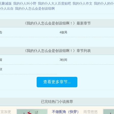
无删减版
我的仆人叫小野
我的仆人大人百度贴吧
我的仆人作文
我的仆人的
的仆人出自
我的仆人怎么会是创设组啊
《我的仆人怎么会是创设组啊！》最新章节
击
4做局
《我的仆人怎么会是创设组啊！》章节列表
留
3柱间
厌
查看更多章节...
已完结热门小说推荐
日宜加更
不做配角（快穿）
雨雪悠悠