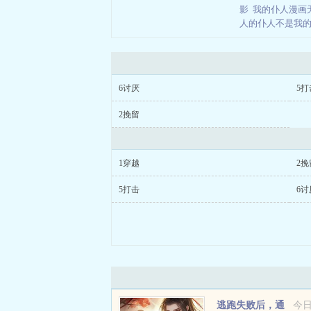
影
我的仆人漫画
人的仆人不是我
6讨厌
5打
2挽留
1穿越
2挽
5打击
6讨
逃跑失败后，通
今