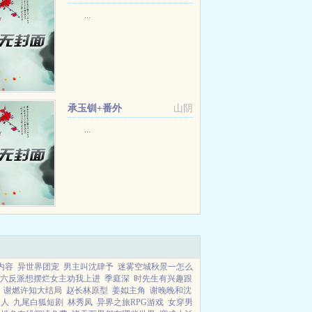
+番外
...
承玉钏+番外
山阴
...
内容
异世界团宠
男主叫沈肆予
迷雾空城秋景一怎么
六反派想摆烂女主劝我上进
季庭深
时先生有兴趣跟
谢燃许知大结局
赵长林原型
姜姒主角
谢晚晚和沈
同人
九尾白狐短剧
林秀凤
异界之旅RPG游戏
女穿男