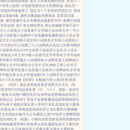
婚色在线阅读免费
诸天万界都有哪些世界
穿成小丫
个世界上的我
外室娇宠檀意全文免费阅读
我在另一
仙学院的穷体修晋江
我在另一个世界的理想生活
爱情
极品龙婿4l集
婚色未删减版免费阅读
苏星落沈暮
苏婉
盛司宴夏柠全文免费阅读最新章节列
谢燃许知最
界等你动漫
四个美女绑架男生 男生偷偷解开绳子是什
七八小说
顶点小说
春夏中文
帝国小说
读者文学
一号小
读小说
联盟小说
模特小说
笔趣阁
笔趣阁
顶点小说
冰雪
说
元宝小说
词典小说
言情小说
夜色文学
易小说
雨雨小
上中文
残月轩小说网
三七小说网
风乐居
恋上你看书网
风
小说
努努书坊
263中文
农田小说
农田小说
乐文小说
乐
技术阅读
少年文学
19楼小说
香书文学
零零电子书
书画村
爱来阁
天书吧
魔爪小说网
阅体小说网
发发小说网
纳兰
网
骑士文学
BL鲤鱼乡
七毛中文
BL鲤鱼王
掌心文学
万
说网
欣欣看书
圣墟小说
圣墟小说
泉州小说网
放松文学
放
学
华盟文章
大众文学
搜读阁
OK小说网
月亮小说
新书小
|1v1
天生尤物【快穿】
女配她只想上床(快穿)
优质
p）
（快穿）插足者
有效真香
穿成男主白月光（快
突然变得不对劲起来
炙爱（SC，1vV1，强取）
色情生
一妻多夫试用户
樱照良宵|女师男徒
老师要稳住
快穿之
系统以后【快穿】
恶役千金屡败屡战
温柔禁锢
纯情勾
对头奉子成婚后
靠近男人变得不幸
乱花渐欲迷人眼
每
时夫妻
反差小青梅
他是疯批
快穿之渣女翻车纪事
蝴蝶
男主的泄欲对象
沦为公车
麝香之梦|NP
快穿之卿卿我我
划
白桃松木（校园）
小姨夫的富贵娇花
薄荷奶糖
他的
狗
每晚都进男神们的春梦
认知性偏差
珍如天下
捡到邻
恋
快穿之合不拢腿
快穿之恶毒女配逆袭
女主爱吃肉