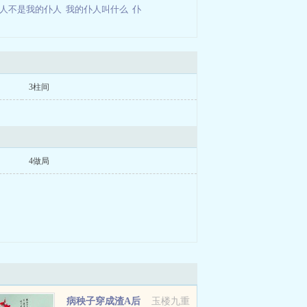
仆人不是我的仆人
我的仆人叫什么
仆
3柱间
4做局
病秧子穿成渣A后
玉楼九重