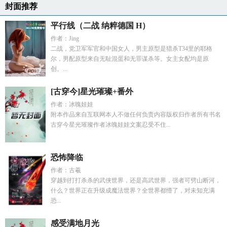
封面推荐
平行线（二战 纳粹德国 H）
作者：Jing
二战，党卫军军官和中国女人，男主原型是猎杀T34里的耶格
尔，男配原型来自无耻混蛋和无罪谋杀等。女主女配均是原
创。...
[古穿今]星光璀璨+番外
作者：冰魄娃娃
附本作品来自互联网本人不做任何负责内容版权归作者所有书名
古穿今星光璀璨作者冰魄娃娃文案忍受不住...
恐怖降临
作者：古羲
穿越到打打杀杀的武侠世界，还是高武世界，强者可劈山断河，
什么？世界正在升级成魔法世界？全世界都懵了，对未知充满
恐...
感受满地月光