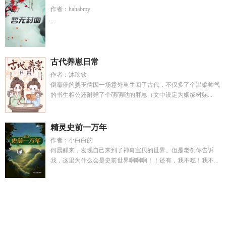
作者：hahabmy
...
古代养崽日常
作者：沐玖钦
倒霉催的姜玉儒因一场意外重生回了古代，不仅多了个温柔帅气
的书生相公还附赠了个萌萌哒的胖崽（文中设定为姻缘树赐...
精灵史前一万年
作者：小白白的
何晨醒来，发现自己来到了神奇宝贝的世界。但是老创你告诉
我，这里为什么会是史前世界啊啊啊！！还有，我不吃！我不...
缚美江湖哪里看
夜店是什么意思
病娇霍爷的重生小奶妻又被
亲晕了
墨染相依
缥缈宗听雪白洛
快穿宿主不想当宠妃全文阅
读
重生之兽人凶猛免费阅读
太子妃命不久矣后
快穿心机恶女