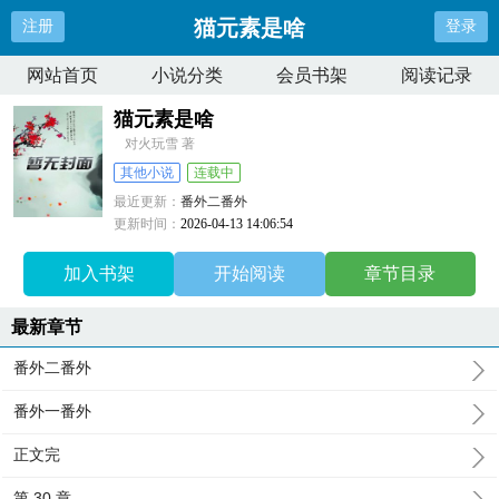
猫元素是啥
注册
登录
网站首页
小说分类
会员书架
阅读记录
猫元素是啥
对火玩雪 著
其他小说
连载中
最近更新：
番外二番外
更新时间：
2026-04-13 14:06:54
加入书架
开始阅读
章节目录
最新章节
番外二番外
番外一番外
正文完
第 30 章