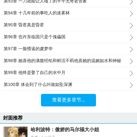
第93章 一刀就能让人嘎了的平平无奇老管家
第94章 十几年前的事吃人的迷雾林
第95章 昏君真是昏君
第96章 也许东临国只是个傀儡国
第97章 一脸懵逼的虞梦华
第98章 她喜他的满腹经纶和鲜活不羁他喜她的温婉如水和神秘
第99章 他终是娶了自己的水中月
第100章 体会到了什么叫做如坠深渊
查看更多章节...
封面推荐
哈利波特：傲娇的马尔福大小姐