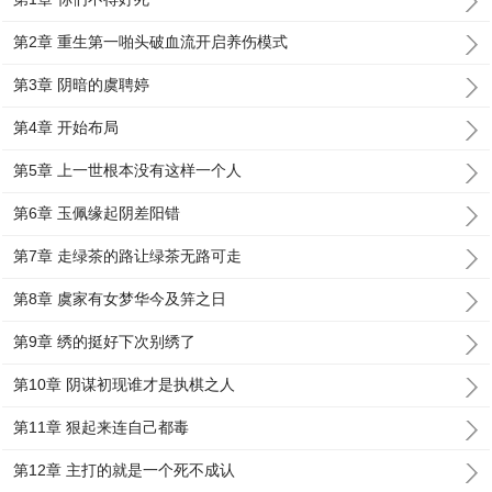
第2章 重生第一啪头破血流开启养伤模式
第3章 阴暗的虞聘婷
第4章 开始布局
第5章 上一世根本没有这样一个人
第6章 玉佩缘起阴差阳错
第7章 走绿茶的路让绿茶无路可走
第8章 虞家有女梦华今及笄之日
第9章 绣的挺好下次别绣了
第10章 阴谋初现谁才是执棋之人
第11章 狠起来连自己都毒
第12章 主打的就是一个死不成认