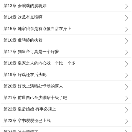
第13章 会演戏的虞聘婷
第14章 这瓜有点噎啊
第15章 她家娘亲是有点傻白甜在身上
第16章 虞聘婷的执着
第17章 狗皇帝可真是一个好爹
第18章 皇家之人的内心戏一个比一个多
第19章 好戏还在后头呢
第20章 好戏上演暗处悸动的两人
第21章 前世自己至少眼瞎十级了吧
第22章 皇后娘娘 有事必须上
第23章 穿书嘤嘤怪已上线