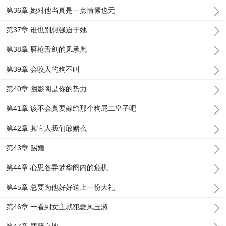
第36章 她对他当真是一点情愫也无
第37章 谁也别想强迫于她
第38章 唇枪舌剑的凤承胤
第39章 会咬人的狗不叫
第40章 幽影阁是你的势力
第41章 该不会真要嫁给那个狗屁二皇子吧
第42章 其它人我们敢赌么
第43章 赐婚
第44章 心思各异梦华阁内的危机
第45章 总要为他好好送上一份大礼
第46章 一看到女主就犯蠢凤玉淑