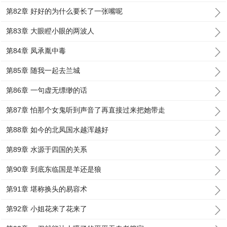
第82章 好好的为什么要长了一张嘴呢
第83章 大眼瞪小眼的两波人
第84章 凤承胤中毒
第85章 随我一起去兰城
第86章 一句虚无缥缈的话
第87章 怕那个女鬼听到声音了再直接过来把她带走
第88章 如今的北凤国水越浑越好
第89章 水源于四国的关系
第90章 到底东临国是羊还是狼
第91章 堪称换头的易容术
第92章 小姐花来了花来了