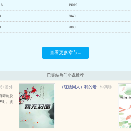
18
19019
0
3040
0
7080
查看更多章节...
已完结热门小说推荐
局+番外
（红楼同人）我的老
钟离昧
婆是黛玉[红楼]+番外
否即刻脱
...
界时。虞