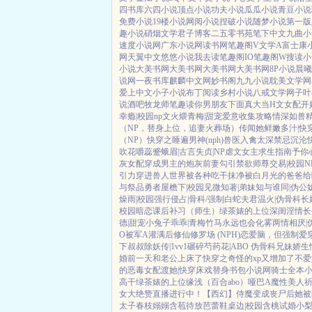
四书库
六四小说
顶点小说
功夫小说
瓜瓜小说
青豆小说
免费小说
19楼小说
网阅小说
捏破小说
随梦小说
第一版
趣小说
硝烟文学
君子博客
二五零书苑
笔下中文
九曲小
速度小说网
广东小说网
读书网
笔趣阁V
文学A
富士康
网
天翼中文
悠悠小说
我去读
笔趣阁IO
笔趣阁W
搜读小
小说
大美书网
大美书网
大美书网
大美书网
8P小说
晨曦
说网
一夜书库
麒麟中文网
妙书阁
九九小说
耽美文学网
爱上中文
小子小说
布丁阅读
乡村小说
八戒文学网
子叶
说酒吧
牧龙师
笔趣读
你男朋友下面真大
当H文女配开
幸瘾|校园np
文火煨青梅|甜宠
爱意收集攻略
情深如兽
（NP，替身上位，追妻火葬场）
传闻她鲜嫩多汁|快
（NP）
快穿之睡遍男神(nph)
兽医
入禽太深
禁忌沉沦
吹花嚼蕊
蹙蛾眉|古言
失贞|NP
虐文女主求生指南
予你
灰女配
穿成男主的炮灰前妻
勾引禁欲师尊
交易|校园N
引力
穿进兽人世界被各种吃干抹净
被白月光的爸爸给
与祭品勇者
屋檐下|校园
见微知著|弟妹
知与谁同|伪公
燥雨|校园
强行侵占|骨科/强制
白蛇夫君
温火|伪骨科
长
校园暗恋
课后补习（师生）
绿茶婊的上位
深闺淫情
长
德|甜宠
小兔子乖乖|青梅竹马
永远也会化雾
两情相厌|
O被军A灌满后
修仙修罗场 (NPH)
恋爱脑，但强制爱
下叔叔
除妖传|1vv1
碾碎芍药花|ABO 伪骨科兄妹
娇生
婚前一天和老公上床了
快穿之奇怪的xp又增加了
不爱
的恶毒女配
渡她|快穿
床戏替身
书包小说网
骑士全本
高干
绿茶婊的上位
缘浅（百合abo）哑巴A
魔性美人
祈
女大绝赞直播进行中！
【西幻】侍魔
变成丧尸后她被
太子
春枝嫋嫋
含苞待放
芭蕾鞋
桌边|校园
含桃
试婚
小梨