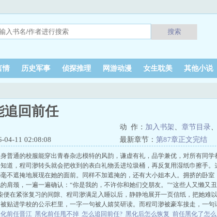
搜索
言情
历史军事
侦探推理
网游动漫
女生耽美
其他小说
能追回前任
动 作：
加入书架
、
章节目录
4-11 02:08:08
最新章节：
第87章正文完结
一身普通的校服能穿出青春杂志模特的风韵，谦虚有礼，品学兼优，对所有同学
柒知道，程司渺转头就会把收到的表白礼物丢进垃圾桶，再反复用湿纸巾擦手。
都毫不遮掩地展现在她的面前。同样不加遮掩的，还有大小姐本人。拥挤的卧室
的肩颈，一遍一遍确认：“你是我的，不许你和她们交朋友。”“这些人又懒又丑
闻柒便在紧张复习的间隙、程司渺满足入睡以后，静静地展开一页信纸，把她难
书被贴进学校的公示栏里，一字一句被人嬉笑研读。而程司渺被豪车接走，一句
黑化前任晋江
黑化前任甩不掉
怎么追回前任?
黑化后怎么恢复
前任黑化了怎