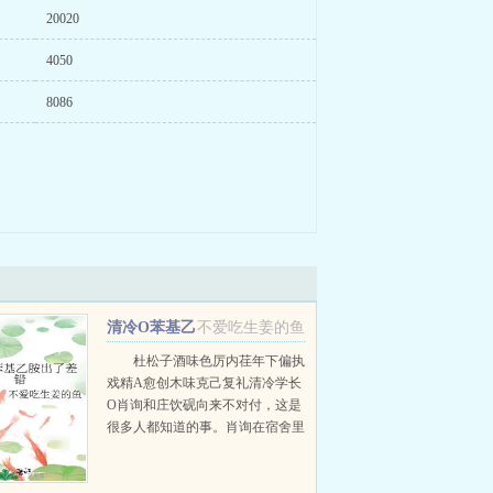
20020
4050
8086
清冷O苯基乙
不爱吃生姜的鱼
胺出了差错
杜松子酒味色厉内荏年下偏执
戏精A愈创木味克己复礼清冷学长
O肖询和庄饮砚向来不对付，这是
很多人都知道的事。肖询在宿舍里
私下对庄饮砚的评价是这个Beta学
长除了长相平平无奇，寡淡无味