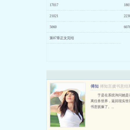
17017
180
21021
223
5060
607
第87章正文完结
傅知
傅知言虞书意结
言虞书意
于是在系统询问她是
离任务世界，返回现实世
书意犹豫了。...