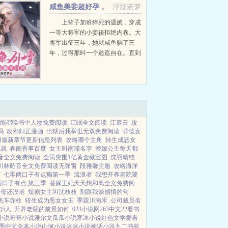
像...
咸鱼美妾超好孕，
浮烟若梦
糙汉将军日日宠
上辈子加班猝死的温婉，穿成
一等大将军的小妾後拒绝内卷。大
将军出征三年，她就咸鱼躺了三
年，过得那叫一个逍遥自在。直到
老夫人做了个噩梦，梦见大将军战
死沙场却连个後人都没有。老夫人
决定让主母带两个妾室去边关配
种。路上，温婉和主母被流匪冲
散...
能召唤书中人物免费阅读
江眠全文阅读
江慕云
攻
吗
改邪归正漫画
出狱后我举世无双免费阅读
背德女
洲最新章节更新信息列表
攻略哪个主角
转生成恶女
成就
春闺香事百度
女主叫南瑾名字
替嫁公主每天都
音全文免费阅读
全民突围1亿黄金藏宝图
沈羽晴结
川林昭音全文免费阅读无弹窗
段雅馨主题
攻略海洋
7
七零两口子有点癫第一季
流浪者
我想开养老院要
两口子有点 第三季
替嫁王妃天天想和离全文免费阅
父母还没老
短剧女主叫沈枝枝
别跟我谈感情的句
飞车赤柱
转生成为恶女女王
季霖川南禾
公司裁员名
5人
开养老院的前景如何
023小说网
263中文
22看书
小说
哥哥小说
雅尔文
瓜瓜小说
寒冰小说
红色文学
爱看
墨中文
全本小说
山河小说
冰冰小说
神话小说
九二书苑