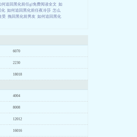
如何追回黑化前任gl免费阅读全文
如
黑化
如何追回黑化前任夜冷莎
怎么
住受
挽回黑化前男友
如何追回黑化
6070
2230
18018
4004
8008
12012
16016