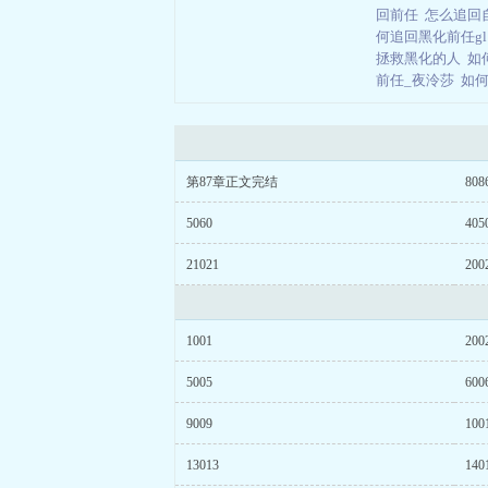
回前任
怎么追回
何追回黑化前任g
拯救黑化的人
如
前任_夜泠莎
如
第87章正文完结
808
5060
405
21021
200
1001
200
5005
600
9009
100
13013
140