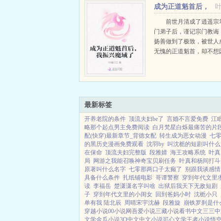
成为正道魁首后，
我振兴魔域了
前世月清成了逍遥宗
门弟子后，谨记宗门教诲
扬善做到了极致，被世人
无愧的正道魁首，却不想
了师兄师姐们的嫉恨。大
给她下了魔种二师姐伪装
想她前去妖域求药时死在
兄冷眼旁观，...
最新标签
开养老院的条件
顶流夫妇be了
言婚不言爱免费
江
略那个起点男主免费阅读
白月梵星白烁最痛苦的片
配(快穿)最新章节_背德女配
转生成为恶女动漫
七
的黑历史漫画免费观看
沈羽by
叫沈栀的短剧叫什么
在保命
顶流夫妇完整版
段雅婧
海王攻略系统
叶真
局
网游之我能召唤神奇宝贝刷任务
叶真和杨间打斗
原著叫什么名字
七零那两口子太癫了
别跟我谈感情
具备什么条件
扎纸铺电影
哥谭警察
穿到年代文里求
读
李福岳
楚潇潇名字叫啥
出狱后我天下无敌短剧
子
穿到年代文里的小闺女
回到爸妈小时
沈栀小只
单有我 陆北辰
周晴宋宇沈赫
段雅旋
崩铁罗刹是什
穿越小说
00小说网
吾爱小说
三藏小说
看书中文
三三中
文学
金瓜小说
3Q中文
中文小说
可心文学
王者小说
悟