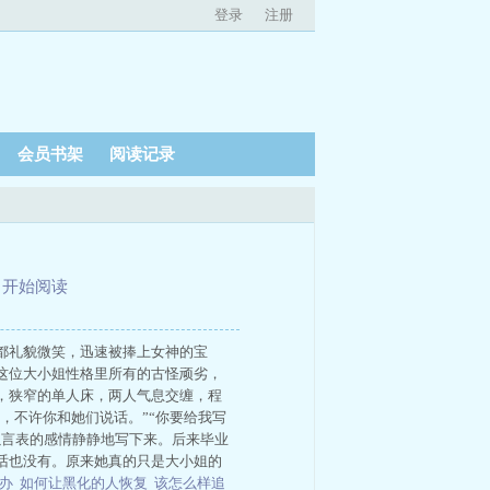
登录
注册
会员书架
阅读记录
、
开始阅读
都礼貌微笑，迅速被捧上女神的宝
这位大小姐性格里所有的古怪顽劣，
，狭窄的单人床，两人气息交缠，程
，不许你和她们说话。”“你要给我写
以言表的感情静静地写下来。后来毕业
话也没有。原来她真的只是大小姐的
么办
如何让黑化的人恢复
该怎么样追