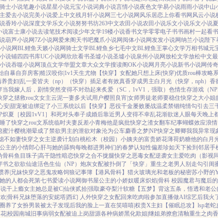
骑士小说
笔趣小说
星星小说
元宝小说
词典小说
言情小说
夜色文学
易小说
雨雨小说
中山
主
爱去小说
完美小说
爱上中文
残月轩小说网
三七小说网
风乐居
恋上你看书网
风云小说
说
香玲小说
深度文学
乐文小说
努努书坊
263中文
农田小说
农田小说
乐文小说
乐文小说
小说
富士康小说
去读笔
技术阅读
少年文学
19楼小说
香书文学
零零电子书
书画村
一起看
说
葫芦小说网
7Z小说网
爱来阁
天书吧
魔爪小说网
阅体小说网
发发小说网
纳兰小说
陛下
小说网
BL鲤鱼
天籁小说网
骑士文学
BL鲤鱼乡
七毛中文
BL鲤鱼王
掌心文学
万相书城
元
小说铺
四四书库
UC小说网
欣欣看书
圣墟小说
圣墟小说
泉州小说网
放松文学
放松中文
最
小说
吞噬小说网
顶点文学
华盟文章
大众文学
搜读阁
OK小说网
月亮小说
新书小说网
传
始自暴自弃
房客|糙汉
咬你|1v1
天生尤物【快穿】
女配她只想上床(快穿)
优质rou棒攻略
精养贵妇|乱
一妾皆夫（np）
（快穿）插足者
有效真香
穿成男主白月光（快穿，nph）
香
穿
当我嫁人后，剧情突然变得不对劲起来
炙爱（SC，1vV1，强取）
色情生存游戏（NP
快穿之拯救rou文女主
云泥
一妻多夫试用户
樱照良宵|女师男徒
老师要稳住
快穿之大小姐
心安|甜宠
被迫绑定了小三系统以后【快穿】
恶役千金屡败屡战
温柔禁锢
纯情勾引
去三
P
炽夏［校园1vV1］
和死对头奉子成婚后
靠近男人变得不幸
乱花渐欲迷人眼
每天晚上都
睡了
快穿之rou文系统
临时夫妻
反差小青梅
他是疯批
快穿之渣女翻车纪事
蝴蝶效应
浪情
媳
蜜汁樱桃
潮晕
成了禁欲男主的泄欲对象
沦为公车
麝香之梦|NP
快穿之卿卿我我
异常现
媳不如妻
快穿之女主逆袭计划
白桃松木（校园）
小姨夫的富贵娇花
薄荷奶糖
他的白月
公主的小情郎
心肝与她的舔狗
每晚都进男神们的春梦
认知性偏差
珍如天下
捡到邻居手
伪骨科
鱼目珠子|高干
隐性暗恋
快穿之合不拢腿
快穿之恶毒女配逆袭
女主爱吃肉
（影视
穿书之欲欲仙途
活色生仙（NP）
炮灰女配被扑倒了「快穿」
重生之老男人别走
勾引闺蜜
惯养|兄妹
快穿之恶鬼攻略
饲狼记事簿
【港风骨科】猎火
玻璃光
和老板的秘密
苏小野的Y
她的人都会死
第七书
爱读小说网
御书屋
公主的小娇奴
暖床
炽焰|骨科 校园
魔君与魔后的
小说
干上瘾
女主她总是被C|仙侠
贰拾|强取豪夺
梨汁软糖
【五梦】背这五条，悟透
和老公
欢|骨科兄妹
堕落的安妮塔|西幻 人外
快穿之女配回来吃肉啦
参加直播做AI综艺后我火
圈养了
女扮男装被太子发现后
我的脸上一直在笑嘻嘻|权贵X主妇
【催眠总攻】lsp老
花|校园
南城旧事
病弱女配被迫上岗
甜源
各种病娇黑化
欺姐|继姐弟
撩愈
清釉
重生之肉