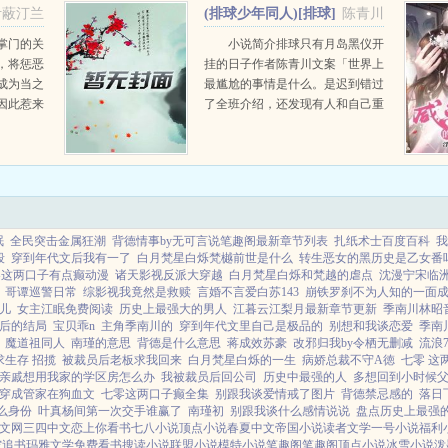
叶蔽汀兰
(排球少年同人)[排球]
陈青川
只有月岛黑仪开挂的日子+番
掌门的关
小说简介排球只有月岛黑仪开
，将惩恶
挂的日子作者陈青川文案「世界上
外
成为当之
最尴尬的事情是什么。是迟到错过
因此惹来
了全班介绍，还发现有人和自己重
师兄暗中
姓。月岛黑仪，十七岁，乌野高中
重伤，只
一年四班，在入学第一天经历了异
妖域三师
常尴尬的事情。」因为喜欢角色蛮
多所以都...
眠
全民突击金属狂潮
背德情事by无可言说笔趣阁最新章节列表
扎纸术士百度百科
我
段
穿到年代文后我有一了
白月梵星白烁梵樾前世是什么
转生恶女的黑历史是乙女番
零这两口子有点癫动漫
诸天影视反派大穿越
白月梵星白烁和梵越的虐点
沈漫宁宋临
哥谭巡警日常
综影视我竟然是救赎
言婚不言爱白苏143
崩铁罗刹不为人知的一面
儿
女主江眠免费阅读
历史上最强大的男人
江暮云江梨月最新章节更新
季南川林昭
后的结局
宝贝乖n
主角季南川的
穿到年代文里自己是极品的
别想和我谈恋爱
季南
魔道祖同人
南瑾的意思
背德是什么意思
蒋成效苏豪
改邪归我by令栖无删减
流浪
生存 招揽
被裁员后老板求我回来
白月梵星白烁的一生
病娇总裁不守A徳
七零 这
亲戚想用我家的学区房怎么办
我被裁员后回公司
历史中最强的人
多想回到小时候
穿成管家在狗血文
七零这两口子癫全集
别跟我谈爱情戒了图片
背德禁忌感的
落日
么身份
叶真杨间第一次交手谁赢了
南瑾初
别跟我谈什么感情说说
盘点历史上最强的
文网
三四中文
恋上你看书
七八小说
顶点小说
春夏中文
帝国小说
读者文学
一号小说
福利
空追书
玛雅文学
免费看书
搜读小说
联盟小说
模特小说
笔趣阁
笔趣阁
顶点小说
冰雪小说
泼