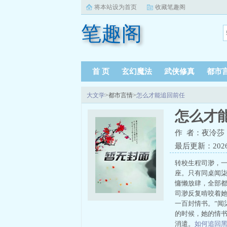
将本站设为首页
收藏笔趣阁
笔趣阁
首 页
玄幻魔法
武侠修真
都市
大文学
>都市言情>
怎么才能追回前任
怎么才
作 者：夜泠莎
最后更新：2026-0
转校生程司渺，
座。只有同桌闻
慵懒放肆，全部
司渺反复啃咬着她
一百封情书。”
的时候，她的情
消遣。
如何追回