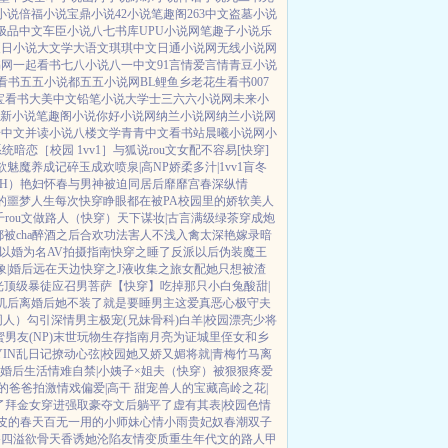
小说
倍福小说
宝鼎小说
42小说
笔趣阁
263中文
盗墓小说
极品中文
车臣小说
八七书库
UPU小说网
笔趣子小说
乐
夏日小说
大文学
大语文
琪琪中文
日通小说网
无线小说网
书网
一起看书
七八小说
八一中文
91言情
爱言情
青豆小说
看书
五五小说都
五五小说网
BL鲤鱼乡
老花生看书
007
宝看书
大美中文
铅笔小说
大学士
三六六小说网
未来小
新小说
笔趣阁小说
你好小说网
纳兰小说网
纳兰小说网
奇中文
并读小说
八楼文学
青青中文
看书站
晨曦小说网
小
系统
暗恋［校园 1vv1］
与狐说
rou文女配不容易[快穿]
欲
魅魔养成记
碎玉成欢
喷泉|高NP
娇柔多汁|1vv1
盲冬
H）
艳妇怀春
与男神被迫同居后
靡靡宫春深
纵情
的噩梦人生
每次快穿睁眼都在被PA
校园里的娇软美人
千rou文做路人（快穿）
天下谋妆|古言
满级绿茶穿成炮
被cha
醉酒之后
合欢功法害人不浅
入禽太深
艳嫁录
暗
以婚为名
AV拍摄指南
快穿之睡了反派以后
伪装魔王
象|婚后
远在天边
快穿之J液收集之旅
女配她只想被渣
光
顶级暴徒
应召男菩萨
【快穿】吃掉那只小白兔
酸甜|
机后
离婚后她不装了
就是要睡男主
这爱真恶心
极守夫
同人）勾引深情男主
极宠(兄妹骨科)
白羊|校园
漂亮少将
男友(NP)
末世玩物生存指南
月亮为证
城里侄女和乡
IN乱日记
撩动心弦|校园
她又娇又媚
将就|青梅竹马
离
婚后生活
情难自禁|小姨子×姐夫
（快穿）被狠狠疼爱
的爸爸拍激情戏
偏爱|高干 甜宠
兽人的宝藏
高岭之花|
了
拜金女穿进强取豪夺文后躺平了
虚有其表|校园
色情
蛇皮的春天
百无一用的小师妹
心情小雨
贵妃奴
春潮
双子
香四溢
欲骨天香
诱她沦陷
友情变质
重生年代文的路人甲