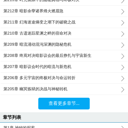
第212章 暗影余孽诸界烽火燃眉急
第211章 幻海迷途熵变之潮下的破晓之战
第210章 古遗迷踪星渊之畔的宿命对决
第209章 暗流涌动混沌深渊的隐秘危机
第208章 终焉对决暗影议会的最后挣扎与宇宙新生
第207章 暗影议会时代的暗流与新危机
第206章 多元宇宙的终极对决与命运转折
第205章 幽冥炼狱的决战与神秘转机
查看更多章节...
章节列表
第1章 神秘的探索