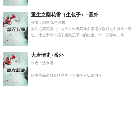
重生之梨花雪（生包子）+番外
作者：阿净/水色茧蝶
重生之梨花雪（生包子）作者阿净文案还在襁褓之中就登上皇
位，小皇帝熙宁成了摄政王手中的傀儡。十二岁那年，小...
大唐情史+番外
作者：沈令澄
━━━━━━━━━━━━━━━━━━━━━━━━━━━━━
附本作品来自互联网本人不做任何负责内容...
白玉道同人 女帝姜亦君
蝙蝠侠阿卡姆之城蝙蝠洞在哪
苏黎洛
陆之年第50集剧情介绍
江烬陆烬林晚星
常回家看看歌谱
宋迟
姜时语大结局免费
江晚茵陆俞州
战备仓库里面有什么
白玉道
同人女帝
我慕了
凤舞年华是什么公司
银烛秋光乚冷画屏
满
级天师1
蝙蝠侠 阿卡姆
退婚闪婚后被亿万大佬宠上天
女主苏
黎洛的名字
虞姣楚煜
陆烬温然
温然陆绍霆
任君采撷短剧免
费观看
哥莫拉娘化版完整故事
被苗疆男室友锁废掉的
江知意