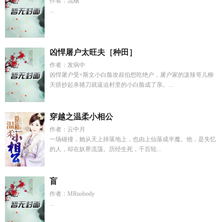
作者：流殇
...
凶悍屠户太旺夫［种田］
作者：发病中
凶悍屠户受×斯文小白脸攻叔伯想吃绝户，屠户家的泼辣哥儿柳
天骄抄起杀猪刀就逼迫村里的小白脸成了亲。...
穿越之温柔小相公
作者：云中月
一场碰撞，她从天上掉落地上，也由上仙落成半魔。他，是失忆
的人，却在妖界流荡。历经生死，千百轮...
盲
作者：MRnobody
...