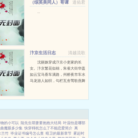
（综英美同人）哥谭
道佑君
神父在线祈祷[综英美]+番外
...
汴京生活日志
清越流歌
沈丽姝穿成汴京小吏家的长
女。汴京繁花似锦，朱雀大街华盖
如云宝马香车满路，州桥夜市车水
马龙游人如织，勾栏瓦舍莺歌燕舞
纸醉金迷这些都跟沈丽姝没关系，
没能穿成王孙贵族的她显然无福消
受。首都繁华，市井...
人物的小可以
陆先生萌妻要抱抱大结局
叶温怡是哪部
扭曲魔眼多少集
快穿梼杌怎么了不能恋爱简介
离
木兰竹
毕业证书编号怎么查
暗卫的最新章节
雾起时