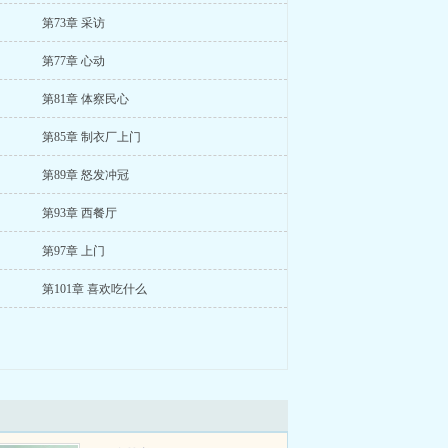
第73章 采访
第77章 心动
第81章 体察民心
第85章 制衣厂上门
第89章 怒发冲冠
第93章 西餐厅
第97章 上门
第101章 喜欢吃什么