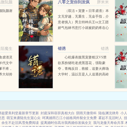
见微阮颜
八零之宠你到发疯
胖米米
颜阮颜谢
（双洁＋宠妻＋日常虐渣）本
文无穿越，无重生，无金手指，介
意者慎入）男主特种兵王vs文工团
娇气包林书意打小就被奶奶疼在心
尖上，肤白貌美，身姿柔软被文工
团选上。顾玖，军区大院混世魔
王，被亲爹丢进军营，愣是靠自己
陌魔生
错诱
错诱
得到了特种兵王的称号。有一...
食虐渣灵
心机爆表腹黑宠妻糙汉VS禁
年代文中
欲系扮猪吃老虎黑莲花，强取豪
爹不疼，
夺，青梅反目，救赎，追妻火葬场
养大却拎
大学时，温以言是人人追逐的高岭
她的空间
之花贵公子，而我是软糯可人专门
佩后，当
训练出来靠近豪门的小狐狸。我诱
，这下总
他，引他，却在他上钩的同时自己
也深陷得无法自拔。多年...
师超爱美利坚最新章节更新
封庭深和容辞真相大白
阴雨天微骨科
陆临渊沈律舟
小
意思
萌宝来袭陆先生宠心尖
呵离婚而己江小姐格局炸裂全文免费
雾起不见旧时人
余生不赴旧风雪免费阅读
提离婚时你高冷我再婚你发疯全文
我与龙傲天寿命共享 