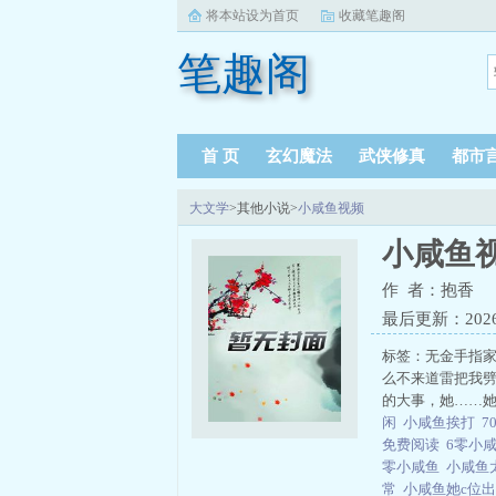
将本站设为首页
收藏笔趣阁
笔趣阁
首 页
玄幻魔法
武侠修真
都市
大文学
>其他小说>
小咸鱼视频
小咸鱼
作 者：抱香
最后更新：2026-0
标签：无金手指
么不来道雷把我劈
的大事，她……她
闲
小咸鱼挨打
7
免费阅读
6零小
零小咸鱼
小咸鱼
常
小咸鱼她c位