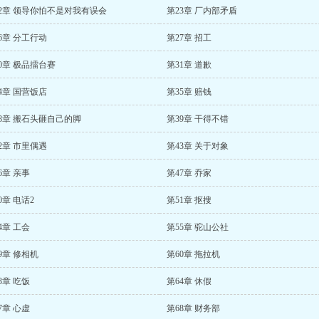
2章 领导你怕不是对我有误会
第23章 厂内部矛盾
6章 分工行动
第27章 招工
0章 极品擂台赛
第31章 道歉
4章 国营饭店
第35章 赔钱
8章 搬石头砸自己的脚
第39章 干得不错
2章 市里偶遇
第43章 关于对象
6章 亲事
第47章 乔家
0章 电话2
第51章 抠搜
4章 工会
第55章 驼山公社
9章 修相机
第60章 拖拉机
3章 吃饭
第64章 休假
7章 心虚
第68章 财务部