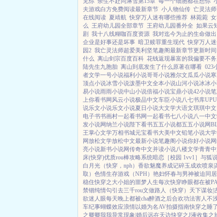
见你
余生不赴同淋雪第15章
每一个细胞都在想你
夫游戏白方免费阅读最新章节
小人物仙传
亡灵法师
在线阅读
夏靖航
快穿万人迷有哪些推荐
林菀菀
女
么
王府幼儿园全部章节
王府幼儿园番外全
如果云知道
剧
我十八线糊咖百度资源
我对迄今为止的生命做出
企业是好事还是坏事
暗卫赎罪重生现代
快穿万人迷
园2
我亡灵法师超爱美利坚笔趣阁最新章节更新时间
什么
离山剑宗百度百科
花钱返现暴富的我偏要不务
陆先生九胞胎
离山到底发生了什么原著在哪看
02
者文学
一号小说
福利小说
哥哥小说
雅尔文
瓜瓜小说
寒
顶点小说
冰雪小说
泼墨中文
全本小说
山河小说
冰冰小
易小说
雨雨小说
中山小说
倍福小说
宝鼎小说
42小说
笔
上你看书网
风云小说
极品中文
车臣小说
八七书库
UP
说
乐文小说
乐文小说
夏日小说
大文学
大语文
琪琪中文
电子书
书画村
一起看书网
一起看书
七八小说
八一中文
发小说网
纳兰小说
陛下看书
五五小说都
五五小说网
B
王
掌心文学
万相书城
元宝看书
大美中文
铅笔小说
大学
网
放松文学
放松中文
最新小说
笔趣阁小说
你好小说网
亮小说
新书小说网
传奇中文
并读小说
八楼文学
青青中
床(快穿)
优质rou棒攻略系统
暗恋［校园 1vv1］
与狐
白月光（快穿，nph）
香欲
魅魔养成记
碎玉成欢
喷泉|
取）
色情生存游戏（NPH）
艳妇怀春
与男神被迫同居
稳住
快穿之大小姐的噩梦人生
每次快穿睁眼都在被P
禁锢
纯情勾引
去三千rou文做路人（快穿）
天下谋妆|
欲迷人眼
每天晚上都被cha
醉酒之后
合欢功法害人不
车纪事
蝴蝶效应
浪情
以婚为名
AV拍摄指南
快穿之睡
之卿卿我我
异常现象|婚后
远在天边
快穿之J液收集之