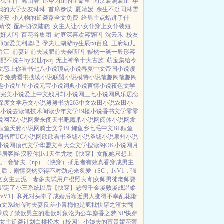
什么生肖
离山著
迄今为止的生命里
闻京裴照裴止
孕
我的大学女友琳琳
首席参谋
夏靖媛
余生不赴同淋雪
棠安
小人物的逆袭路全文免费
给男主点蜡讲了什
靖佼
配种协议陆骁
女主人让小女仆穿上女仆装短
是好人吗
百花谷集团
封庭深喜欢容辞吗
沈云禾
校友
师超爱美利坚吧
孕夫江湖游by生辰txt百度
王府幼儿
晋江
前妻让前夫减肥前夫会听吗
冁然一笑一般形容
配不洗白by安世qwq
无上神帝十大古族
萌宝集给令
文
恋上你看书
七八小说
顶点小说
春夏中文
帝国小说
读
学
免费看书
搜读小说
联盟小说
模特小说
笔趣阁
笔趣阁
趣小说
星星小说
元宝小说
词典小说
言情小说
夜色文学
说
完美小说
爱上中文
残月轩小说网
三七小说网
风乐居
恋
深度文学
乐文小说
努努书坊
263中文
农田小说
农田小
康小说
去读笔
技术阅读
少年文学
19楼小说
香书文学
零零
说网
7Z小说网
爱来阁
天书吧
魔爪小说网
阅体小说网
发
L鲤鱼
天籁小说网
骑士文学
BL鲤鱼乡
七毛中文
BL鲤鱼
四书库
UC小说网
欣欣看书
圣墟小说
圣墟小说
泉州小说
小说网
顶点文学
华盟文章
大众文学
搜读阁
OK小说网
月
弃
房客|糙汉
咬你|1v1
天生尤物【快穿】
女配她只想上
乱
一妾皆夫（np）
（快穿）插足者
有效真香
穿成男主
人后，剧情突然变得不对劲起来
炙爱（SC，1vV1，强
文女主
云泥
一妻多夫试用户
樱照良宵|女师男徒
老师要
绑定了小三系统以后【快穿】
恶役千金屡败屡战
温柔
vV1］
和死对头奉子成婚后
靠近男人变得不幸
乱花渐
u文系统
临时夫妻
反差小青梅
他是疯批
快穿之渣女翻
晕
成了禁欲男主的泄欲对象
沦为公车
麝香之梦|NP
快穿
女主逆袭计划
白桃松木（校园）
小姨夫的富贵娇花
薄