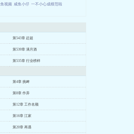
咸鱼视频
咸鱼小仔
一不小心成模范啦
第543章 赶超
第539章 满月酒
第535章 行业榜样
第4章 挑衅
第8章 作弄
第12章 工作名额
第16章 江家
第20章 再遇