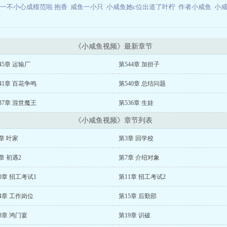
一不小心成模范啦 抱香
咸鱼一小只
小咸鱼她c位出道了叶柠
作者小咸鱼
小
看
《小咸鱼视频》最新章节
45章 运输厂
第544章 加担子
41章 百花争鸣
第540章 总结问题
37章 混世魔王
第536章 生娃
《小咸鱼视频》章节列表
章 叶家
第3章 回学校
章 初遇2
第7章 介绍对象
0章 招工考试1
第11章 招工考试2
4章 工作岗位
第15章 后勤部
8章 鸿门宴
第19章 识破