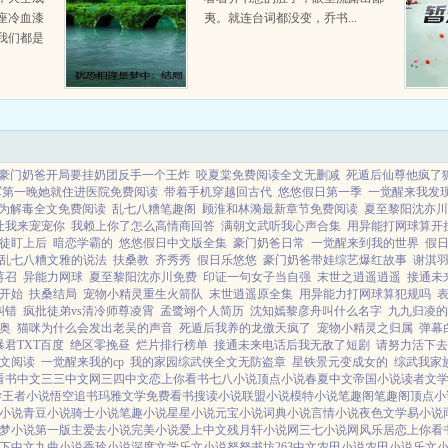
座冷血漆
夷。就连台词都没变，乔书...
我们都是
人，你知
救世主，
豪门奶爸开局要挂奶团反手一个王炸
咬夏棠免费阅读全文无删减
死遁后仙尊他疯了
军第一晚她就住进医院免费阅读
带着手机穿越回古代
悠悠假日第一季
一觉醒来我发
为解毒全文免费阅读
乱七八糟笔趣阁
顾淮和林漪最新章节免费阅读
夏至黎阳沈亦川
让我来宠宠你
我赖上你了怎么高情商回答
满朝文武听我心声合集
用异能打网球算开挂
徒盯上后
暗恋学霸的
悠悠假日中文版全集
豪门奶爸日常
一觉醒来到我的世界
假
乱七八糟文雅的说法
扶桑教
齐秀秀
假日乐悠悠
豪门奶爸带娃综艺爆红故事
谢淇
蒋召
异能力网球
夏至黎阳沈亦川免费
印证一句女子当自强
末世之逍遥逍遥
接通未
开始
扶桑结局
宠物小精灵重生火箭队
末世逍遥原全集
用异能力打网球算犯规吗
纠错
疯批徒弟vs清冷师尊凌霄
孟鹭翊个人简历
沈知嫣黎彦舟叫什么名字
九九归凌的
奥
猫咪为什么会发出老吴的声音
死遁后我养的龙傲天疯了
宠物小精灵之归属
弹幕
君TXT百度
绝区零挽昼
烂片排行榜单
接通未来电话后我无敌了短剧
请努力活下去
文阅读
一觉醒来我的cp
我的家园综武侠全文无防盗章
星铁景元变成女的
综武我家
看书中文
三三中文网
三四中文
恋上你看书
七八小说
顶点小说
春夏中文
帝国小说
读者文
学
王者小说
悟空追书
玛雅文学
免费看书
搜读小说
联盟小说
模特小说
笔趣阁
笔趣阁
顶点小
小说
青豆小说
骑士小说
笔趣小说
星星小说
元宝小说
词典小说
言情小说
夜色文学
易小说
梦小说
第一版主
爱去小说
完美小说
爱上中文
残月轩小说网
三七小说网
风乐居
恋上你看
下中文
九曲小说
香玲小说
深度文学
乐文小说
努努书坊
263中文
农田小说
农田小说
乐文