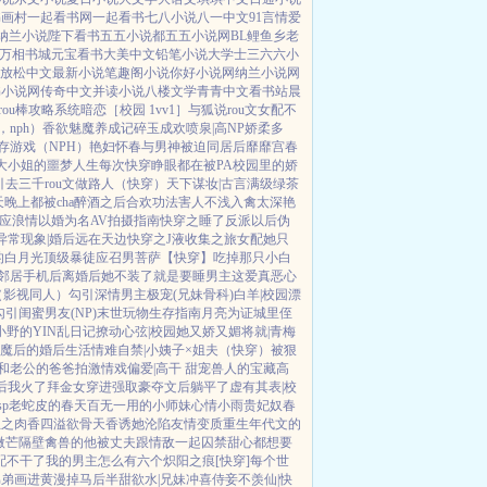
书画村
一起看书网
一起看书
七八小说
八一中文
91言情
爱
纳兰小说
陛下看书
五五小说都
五五小说网
BL鲤鱼乡
老
万相书城
元宝看书
大美中文
铅笔小说
大学士
三六六小
放松中文
最新小说
笔趣阁小说
你好小说网
纳兰小说网
书小说网
传奇中文
并读小说
八楼文学
青青中文
看书站
晨
rou棒攻略系统
暗恋［校园 1vv1］
与狐说
rou文女配不
nph）
香欲
魅魔养成记
碎玉成欢
喷泉|高NP
娇柔多
存游戏（NPH）
艳妇怀春
与男神被迫同居后
靡靡宫春
大小姐的噩梦人生
每次快穿睁眼都在被PA
校园里的娇
引
去三千rou文做路人（快穿）
天下谋妆|古言
满级绿茶
晚上都被cha
醉酒之后
合欢功法害人不浅
入禽太深
艳
应
浪情
以婚为名
AV拍摄指南
快穿之睡了反派以后
伪
异常现象|婚后
远在天边
快穿之J液收集之旅
女配她只
的白月光
顶级暴徒
应召男菩萨
【快穿】吃掉那只小白
邻居手机后
离婚后她不装了
就是要睡男主
这爱真恶心
（影视同人）勾引深情男主
极宠(兄妹骨科)
白羊|校园
漂
勾引闺蜜男友(NP)
末世玩物生存指南
月亮为证
城里侄
小野的YIN乱日记
撩动心弦|校园
她又娇又媚
将就|青梅
魔后的婚后生活
情难自禁|小姨子×姐夫
（快穿）被狠
和老公的爸爸拍激情戏
偏爱|高干 甜宠
兽人的宝藏
高
后我火了
拜金女穿进强取豪夺文后躺平了
虚有其表|校
sp老蛇皮的春天
百无一用的小师妹
心情小雨
贵妃奴
春
生之肉香四溢
欲骨天香
诱她沦陷
友情变质
重生年代文的
微芒
隔壁禽兽的他
被丈夫跟情敌一起囚禁
甜心都想要
配不干了
我的男主怎么有六个
炽阳之痕
[快穿]每个世
弟弟画进黄漫掉马后
半甜欲水|兄妹
冲喜侍妾
不羡仙|快