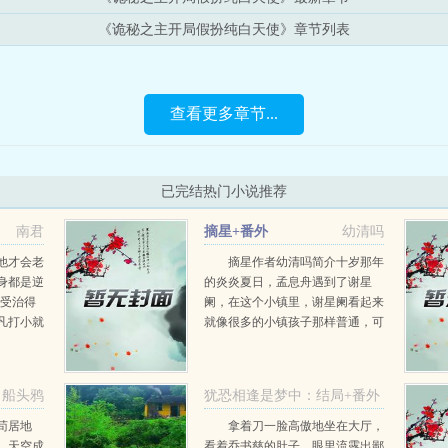
《诡秘之主开局假扮纯白天使》章节列表
查看更多章节...
已完结热门小说推荐
南君
摘星+番外
幼清吗
他才会老
摘星作者幼清吗简介十岁那年
身都是逆
的炎炎夏日，孟息舟遇到了谢星
把受治得
阑，在这个小镇里，谢星阑看起来
凡打小就
就像很多的小镇孩子那样普通，可
那人入了
是在他看来，她却拥有他所羡慕的
自己，直
一切。他将自己封闭起来，可是在
黑暗中透过来的那一点光亮却忍不
船头鸦
犹恐相逢是梦中：结局+番外
住让他趋之若鹜。他看...
乔书慈乔司野
苟居地
拿着刀一脸高傲地坐在大厅，
，天空成
看着乔书慈的肚子，眼里流露出鄙
乔书慈乔司野