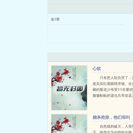
全1章
心软
只有把人欺负哭了，
老实实红着眼睛求饶。全
鳞的叛逆少爷受VS非要
服服帖帖的退伍兵哥攻孟
有个未婚夫，不过高考后
伍。本以为不会有人再管
到有一天梁诚退伍了。...
烧杀抢掠，他们却叫
我圣人
自然规则破灭，人类
下。科学沦为金钱的走狗