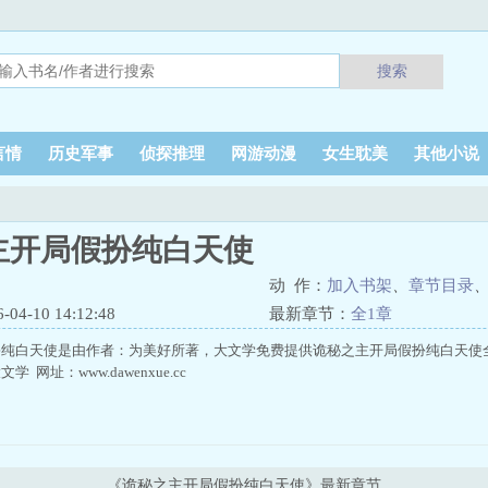
搜索
言情
历史军事
侦探推理
网游动漫
女生耽美
其他小说
主开局假扮纯白天使
动 作：
加入书架
、
章节目录
4-10 14:12:48
最新章节：
全1章
扮纯白天使是由作者：为美好所著，大文学免费提供诡秘之主开局假扮纯白天使
 网址：www.dawenxue.cc
《诡秘之主开局假扮纯白天使》最新章节