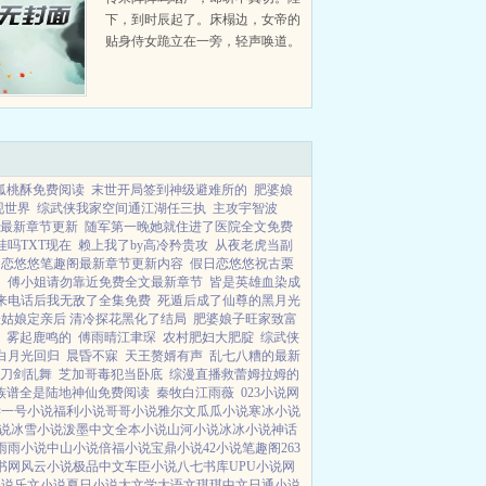
下，到时辰起了。床榻边，女帝的
贴身侍女跪立在一旁，轻声唤道。
呜呜呜床榻内传来模糊的应声，随
着榻内声音响起，侍女轻轻撩开帷
幔。只见龙榻上...
狐桃酥免费阅读
末世开局签到神级避难所的
肥婆娘
现世界
综武侠我家空间通江湖任三执
主攻宇智波
最新章节更新
随军第一晚她就住进了医院全文免费
吗TXT现在
赖上我了by高冷矜贵攻
从夜老虎当副
日恋悠悠笔趣阁最新章节更新内容
假日恋悠悠祝古栗
羽
傅小姐请勿靠近免费全文最新章节
皆是英雄血染成
来电话后我无敌了全集免费
死遁后成了仙尊的黑月光
表姑娘定亲后 清冷探花黑化了结局
肥婆娘子旺家致富
雾起鹿鸣的
傅雨晴江聿琛
农村肥妇大肥腚
综武侠
白月光回归
晨昏不寐
天王赘婿有声
乱七八糟的最新
刀剑乱舞
芝加哥毒犯当卧底
综漫直播救蕾姆拉姆的
族谱全是陆地神仙免费阅读
秦牧白江雨薇
023小说网
学
一号小说
福利小说
哥哥小说
雅尔文
瓜瓜小说
寒冰小说
说
冰雪小说
泼墨中文
全本小说
山河小说
冰冰小说
神话
雨雨小说
中山小说
倍福小说
宝鼎小说
42小说
笔趣阁
263
书网
风云小说
极品中文
车臣小说
八七书库
UPU小说网
小说
乐文小说
夏日小说
大文学
大语文
琪琪中文
日通小说