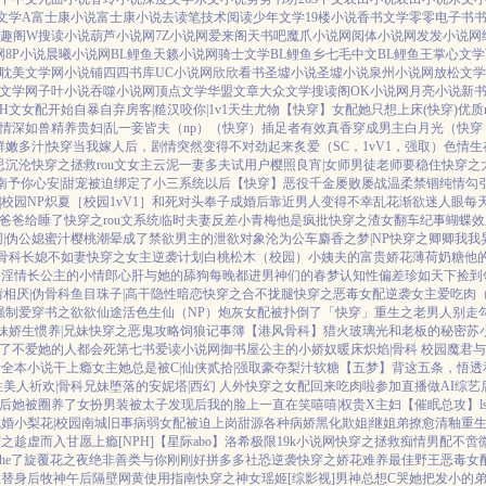
文学A
富士康小说
富士康小说
去读笔
技术阅读
少年文学
19楼小说
香书文学
零零电子书
趣阁W
搜读小说
葫芦小说网
7Z小说网
爱来阁
天书吧
魔爪小说网
阅体小说网
发发小说网
网
8P小说
晨曦小说网
BL鲤鱼
天籁小说网
骑士文学
BL鲤鱼乡
七毛中文
BL鲤鱼王
掌心文学
耽美文学网
小说铺
四四书库
UC小说网
欣欣看书
圣墟小说
圣墟小说
泉州小说网
放松文学
文学网
子叶小说
吞噬小说网
顶点文学
华盟文章
大众文学
搜读阁
OK小说网
月亮小说
新
H文女配开始自暴自弃
房客|糙汉
咬你|1v1
天生尤物【快穿】
女配她只想上床(快穿)
优质
情深如兽
精养贵妇|乱
一妾皆夫（np）
（快穿）插足者
有效真香
穿成男主白月光（快穿，
鲜嫩多汁|快穿
当我嫁人后，剧情突然变得不对劲起来
炙爱（SC，1vV1，强取）
色情生
忌沉沦
快穿之拯救rou文女主
云泥
一妻多夫试用户
樱照良宵|女师男徒
老师要稳住
快穿之
南
予你心安|甜宠
被迫绑定了小三系统以后【快穿】
恶役千金屡败屡战
温柔禁锢
纯情勾
|校园NP
炽夏［校园1vV1］
和死对头奉子成婚后
靠近男人变得不幸
乱花渐欲迷人眼
每天
爸爸给睡了
快穿之rou文系统
临时夫妻
反差小青梅
他是疯批
快穿之渣女翻车纪事
蝴蝶效
|伪公媳
蜜汁樱桃
潮晕
成了禁欲男主的泄欲对象
沦为公车
麝香之梦|NP
快穿之卿卿我我
骨科
长媳不如妻
快穿之女主逆袭计划
白桃松木（校园）
小姨夫的富贵娇花
薄荷奶糖
他
闺淫情
长公主的小情郎
心肝与她的舔狗
每晚都进男神们的春梦
认知性偏差
珍如天下
捡到
情相厌|伪骨科
鱼目珠子|高干
隐性暗恋
快穿之合不拢腿
快穿之恶毒女配逆袭
女主爱吃肉
强制爱
穿书之欲欲仙途
活色生仙（NP）
炮灰女配被扑倒了「快穿」
重生之老男人别走
妹
娇生惯养|兄妹
快穿之恶鬼攻略
饲狼记事簿
【港风骨科】猎火
玻璃光
和老板的秘密
苏
了
不爱她的人都会死
第七书
爱读小说网
御书屋
公主的小娇奴
暖床
炽焰|骨科 校园
魔君与
士全本小说
干上瘾
女主她总是被C|仙侠
贰拾|强取豪夺
梨汁软糖
【五梦】背这五条，悟透
性美人
祈欢|骨科兄妹
堕落的安妮塔|西幻 人外
快穿之女配回来吃肉啦
参加直播做AI综艺
后她被圈养了
女扮男装被太子发现后
我的脸上一直在笑嘻嘻|权贵X主妇
【催眠总攻】l
试婚
小梨花|校园
南城旧事
病弱女配被迫上岗
甜源
各种病娇黑化
欺姐|继姐弟
撩愈
清釉
重
穿之趁虚而入
甘愿上瘾[NPH]
【星际abo】洛希极限
19k小说网
快穿之拯救痴情男配
不啻
he了
旋覆花之夜
绝非善类
与你刚刚好
拼多多社恐逆袭
快穿之娇花难养
最佳野王
恶毒女
主替身后
牧神午后
隔壁网黄使用指南
快穿之神女瑶姬
[综影视]男神总想C哭她
把发小的