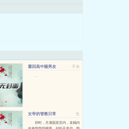
重回高中睡男友
子水
...
女帝的管教日常
生
卯时，月满国皇宫内，龙榻内
传来阵阵呜咽声，却听不真切。陛