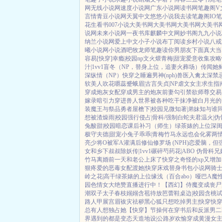
网
无线小说网
速度小说网
广东小说网
读书网
笔趣阁V
言情
青豆小说网
天翼中文
悠悠小说
我去读
笔趣阁IO
笔
花生看书
007小说
大美书网
大美书网
大美书网
大美书
说网
未来小说网
一夜书库
麒麟中文网
妙书阁
九九小说
纳兰小说网
爱上中文
小子小说
布丁阅读
乡村小说
八戒
曦小说网
小说酒吧
牧龙师
笔趣读
你男朋友下面真大
当
容易[快穿]
幸瘾|校园np
文火煨青梅|甜宠
爱意收集攻略
汁|1vv1
盲冬（NP，替身上位，追妻火葬场）
传闻她
深
纵情（NP）
快穿之睡遍男神(nph)
兽医
入禽太深
禁
软美人
吹花嚼蕊
蹙蛾眉|古言
失贞|NP
虐文女主求生指
穿成炮灰女配
穿成男主的炮灰前妻
勾引禁欲师尊
交易
嫁录
暗引力
穿进兽人世界被各种吃干抹净
被白月光的
装魔王与祭品勇者
屋檐下|校园
见微知著|弟妹
知与谁同
想被渣
燥雨|校园
强行侵占|骨科/强制
白蛇夫君
温火|伪
兔
酸甜|校园暗恋
课后补习（师生）
绿茶婊的上位
深
极守夫德|甜宠
小兔子乖乖|青梅竹马
永远也会化雾
两
亮少将O被军A灌满后
修仙修罗场 (NPH)
恋爱脑，但
女和乡下叔叔
除妖传|1vv1
碾碎芍药花|ABO 伪骨科兄
竹马
离婚前一天和老公上床了
快穿之奇怪的xp又增加
狠疼爱的恶毒女配
渡她|快穿
床戏替身
书包小说网
骑
岭之花|高干
绿茶婊的上位
缘浅（百合abo）哑巴A
魔
园
色情女大绝赞直播进行中！
【西幻】侍魔
变成丧尸
潮
双子太子
春枝嫋嫋
含苞待放
芭蕾鞋
桌边|校园
含桃
路人甲
展宫眉
袚灾祛秽
黑心狐只想吃掉男主|快穿
快
总有人想独占她
【快穿】节操何在
穿书后和反派男二
界遇到的都是变态
天造地设|公路
岁欢愉
穿成黄漫女