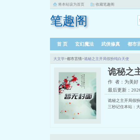
将本站设为首页
收藏笔趣阁
笔趣阁
首 页
玄幻魔法
武侠修真
都市
大文学
>都市言情>
诡秘之主开局假扮纯白天使
诡秘之
作 者：为美好
最后更新：2026-0
诡秘之主开局假
三秒记住本站：大文学