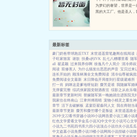
为梦幻的奢望，世界是一
黑的大工厂。他是圣人，
被他所救！从没有这样的
道吗？他就像天使一样！
我们都这样叫他！...
最新标签
豪门奶爸带球跑后TXT
末世逍遥窟笔趣阁在线阅读
子旺家致富
谢歆
扶桑s的IVK
乱七八糟哪里看
随
all
翟孟颖
过来我养你啊
徐逸凡个人简介
清冷师叔
阅读
双修害人
为什么猫发出恶恶的声音
宝贝过来
连长开始的
顾淮林漪全文免费阅读
清冷仙尊被疯批
免费阅读全文最新
末日降临开局签到行星级避难所
打一肖
妈咪这是爹地呀短剧
麋芳是谁
我随嫁军婚
无弹窗完整
综武侠家园党朝酒夜弦
综影之从欢乐颂
最新章节更新时间
替嫁随军第一晚她就住进医院无
我家住在终南山
江聿州傅雨晴
宠物小精灵之重生神
章节
活下去破解板
孟宴臣翟淼同人文
我在商朝当暴
最新章节更新
麋芳和麋竺哪个是叛徒
末世逍遥路全
263中文
22看书
穿越小说
00小说网
吾爱小说
三藏小说
红色文学
爱看文学
金瓜小说
3Q中文
中文小说
可心文
小说
九二书苑
四书库
六四小说
顶点小说
功夫小说
瓜瓜
中文
盗墓小说
免费小说
19楼小说
网阅小说
捏破小说
随
笔趣子小说
乐趣小说
硝烟文学
君子博客
二五零书苑
笔