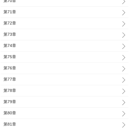
第70章
第71章
第72章
第73章
第74章
第75章
第76章
第77章
第78章
第79章
第80章
第81章