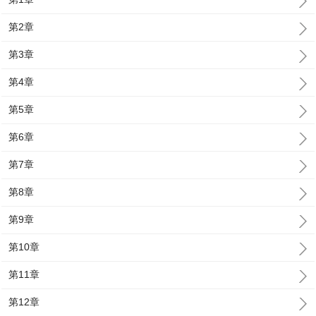
第2章
第3章
第4章
第5章
第6章
第7章
第8章
第9章
第10章
第11章
第12章