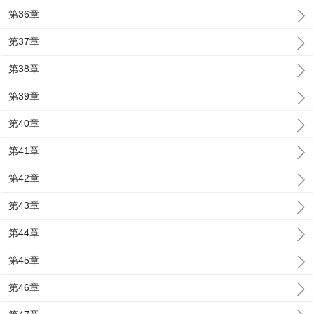
第36章
第37章
第38章
第39章
第40章
第41章
第42章
第43章
第44章
第45章
第46章