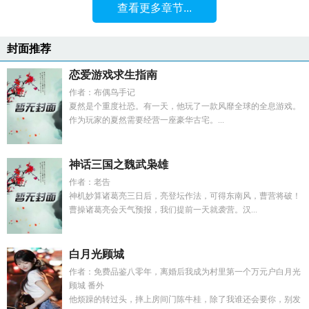
查看更多章节...
封面推荐
恋爱游戏求生指南
作者：布偶鸟手记
夏然是个重度社恐。有一天，他玩了一款风靡全球的全息游戏。
作为玩家的夏然需要经营一座豪华古宅。...
神话三国之魏武枭雄
作者：老告
神机妙算诸葛亮三日后，亮登坛作法，可得东南风，曹营将破！
曹操诸葛亮会天气预报，我们提前一天就袭营。汉...
白月光顾城
作者：免费品鉴八零年，离婚后我成为村里第一个万元户白月光
顾城 番外
他烦躁的转过头，摔上房间门陈牛桂，除了我谁还会要你，别发