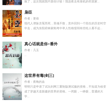
疯了，这次我就我不跟你计较！我连夜去有座机的邻居家...
枭臣
作者：更俗
现代人谭纵含冤而死，英魂不散，意外回到一个陌生的历史时空
中去，成为东阳府林家刚考中举人性格懦弱有些给人看不起...
真心话就是你+番外
作者：几玉
...
这世界有毒[剑三]
作者：夜晚的血
明明只是申请了试玩剑网三重制版测试服的资格，不知道为啥变
成了穿越天道新建的世界的资格。一闭眼，一睁眼，普通的大
学...
果儿victoric
空降小甜妻漫画
狐狸盗坟洞是吉是凶
末世男配逆