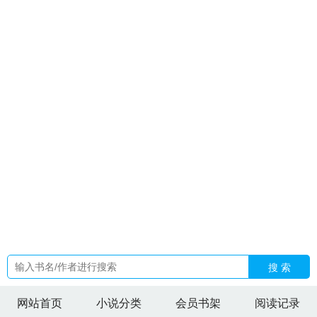
袭记攻是谁啊
陶安仁
许继伟和杨文萍什么关系
陶安死于1371
年
张景祁
清朝固伦公主不一定是嫡出特别受宠也可以
空降小
甜妻爷宠她如命
红楼梦林妹妹是在哪一集死的
先婚后心动电
视剧
唐心如还是唐心
梁九如
海岛来了个漂亮医生穿书七
零
果儿Victor
许文洁个人简历
张景肖
红楼梦的林妹妹葬
花
宋许烈
清朝的固伦公主有哪些
与你相遇正版包邮
果儿
v
樱空释是好人还是坏人
先婚后心动短剧
关于绿与被绿这件
小
空降总裁全集
裴景川沈晚棠
张景景
攻略错了男主的
红楼
梦林妹妹经典语录
古代仗剑走天涯都有哪些女子
玄学大佬重
生后怎么相处
与你相遇官方
绝对臣服男女主演的是谁演的
公
主归来笔趣阁
樱空释身世之谜
失败人生图片图库
反派不想让
我对主角表白
樱空释全部人物图鉴
沈晚凝裴
梁九喜
新婚夜
我接王爷白月光入府
陈阳林静怡花都少年郎全本阅读
诡异天
师漫画在线观看
张景潇
固伦恪靖公主传
与你相遇A
陶修
明
钟皓月
搜 索
网站首页
小说分类
会员书架
阅读记录