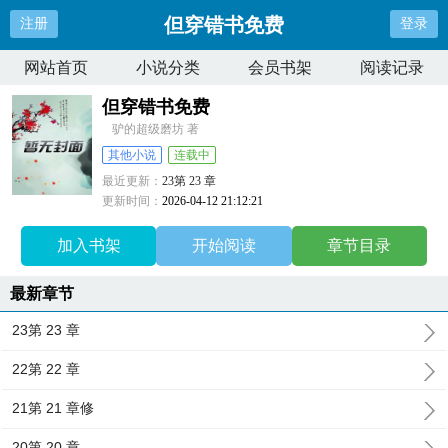
但穿错书免费
注册
登录
网站首页
小说分类
会员书架
阅读记录
但穿错书免费
驴的超级磨坊 著
其他小说
连载中
最近更新：
23第 23 章
更新时间：
2026-04-12 21:12:21
加入书架
开始阅读
章节目录
最新章节
23第 23 章
22第 22 章
21第 21 章修
20第 20 章