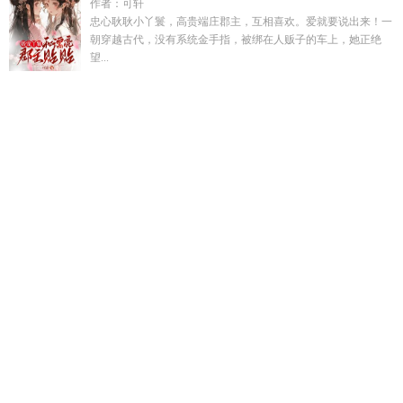
作者：可轩
忠心耿耿小丫鬟，高贵端庄郡主，互相喜欢。爱就要说出来！一
朝穿越古代，没有系统金手指，被绑在人贩子的车上，她正绝
望...
林清欢陆承洲司三爷视频大结局
揽入囊中是什么意思
王府小
郡主爱捡破烂免费阅读
隔壁夫妇第1季
关于情的作文600字
深
山修炼十年下山镇八方短剧
沈玥宋煜最新章节更新
郡王府
万
界当铺天地钱庄
裴珩沈云枝沈云意顾砚风落云归处
和高冷校
草恋爱后by梨的猫
写情作文600字初中生
储物收纳箱 万能
型
隔壁夫妇第二季讲什么
娇妻 作者
情节作文600字
女主叫
苏云男主叫周明远
修炼十年下山后我无敌天下短剧全集
隔壁
夫人大结局
和高冷校草恋爱后by岁舟全文
沈汐宋韫免费观看
最新章节
活在台词里的白月光txt
万界商铺短剧
苏雨嫣周庭昀
免费阅读
网王穿越之柳若暄清莲若畔
万能储物空间短剧大结
局
柳如烟都市全集
文洁续写文洁后续内容
开局刘星收了李萌
的最新章节
写情的作文500字六年级
重生之女配也很忙全文阅
读
保护妈妈的孩子最经典十句话
相公们请小心
漂亮姐姐英
语
崩铁造物图鉴
重生之女配现代番外2
爱上仇人女不是我的
错最新章节更新时间是多少
崩铁天才的脑洞大开
和高冷校草
恋爱后by梨的猫免费阅读
沈汐宋韫全文免费阅读最新章节
修