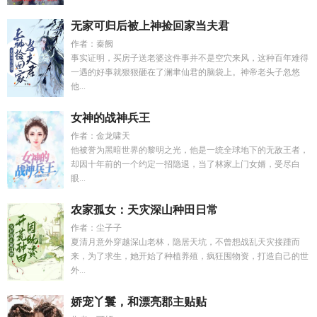
无家可归后被上神捡回家当夫君
作者：秦阙
事实证明，买房子送老婆这件事并不是空穴来风，这种百年难得
一遇的好事就狠狠砸在了澜聿仙君的脑袋上。神帝老头子忽悠
他...
女神的战神兵王
作者：金龙啸天
他被誉为黑暗世界的黎明之光，他是一统全球地下的无敌王者，
却因十年前的一个约定一招隐退，当了林家上门女婿，受尽白
眼...
农家孤女：天灾深山种田日常
作者：尘子子
夏清月意外穿越深山老林，隐居天坑，不曾想战乱天灾接踵而
来，为了求生，她开始了种植养殖，疯狂囤物资，打造自己的世
外...
娇宠丫鬟，和漂亮郡主贴贴