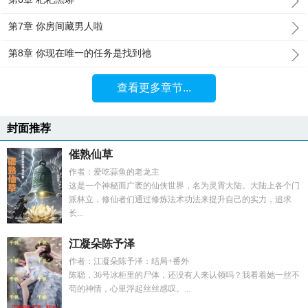
第7章 你房间藏男人啦
第8章 你现在唯一的任务是找到祂
查看更多章节...
封面推荐
催熟仙草
作者：爱吃蒜鱼的老龙主
这是一个神秘而广袤的仙侠世界，名为灵霄大陆。大陆上各个门
派林立，修仙者们通过修炼法术功法来提升自己的实力，追求
长...
江凝朵陈予泽
作者：江凝朵陈予泽：结局+番外
陈聪，36号冰柜里的尸体，还没有人来认领吗？我看着她一丝不
苟的神情，心里浮起丝丝感叹。...