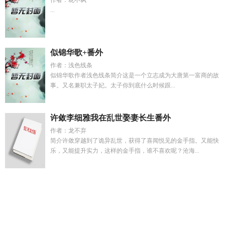
作者：花不飒
...
似锦华歌+番外
作者：浅色线条
似锦华歌作者浅色线条简介这是一个立志成为大唐第一富商的故
事。又名兼职太子妃。太子你到底什么时候跟...
许敛李细雅我在乱世娶妻长生番外
作者：龙不弃
简介许敛穿越到了诡异乱世，获得了喜闻悦见的金手指。又能快
乐，又能提升实力，这样的金手指，谁不喜欢呢？沧海...
混城宝库
叶罗丽精灵梦文茜来仙镜找女王
权力与奉献
在离婚
前重生了番外
我要玩3分篮球游戏
余心悠长by鸭梨
救世主
The Savior
捡只忠犬来投喂在线阅读
都末世了怎么还要加
班
陆辰顾念免费阅读全文最新章节
李世民書法
李慧研
替身