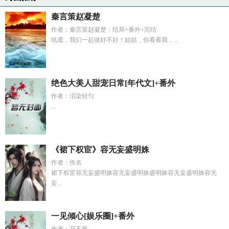
秦言策赵凝楚
作者：秦言策赵凝楚：结局+番外+完结
纸鸢，我们一起做好不好！姑姑，你看看我，...
绝色大美人甜宠日常[年代文]+番外
作者：泪染轻匀
...
《裙下权宦》容无妄盛明姝
作者：佚名
裙下权宦容无妄盛明姝容无妄盛明姝盛明姝容无妄盛明姝容无
妄...
一见倾心[娱乐圈]+番外