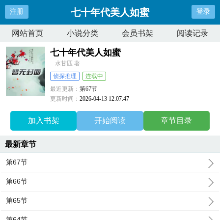
七十年代美人如蜜
注册
登录
网站首页
小说分类
会员书架
阅读记录
七十年代美人如蜜
水甘匹 著
侦探推理
连载中
最近更新：
第67节
更新时间：
2026-04-13 12:07:47
加入书架
开始阅读
章节目录
最新章节
第67节
第66节
第65节
第64节