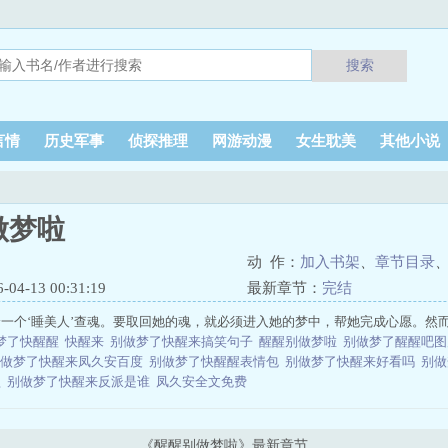
搜索
言情
历史军事
侦探推理
网游动漫
女生耽美
其他小说
做梦啦
动 作：
加入书架
、
章节目录
4-13 00:31:19
最新章节：
完结
一个‘睡美人’查魂。要取回她的魂，就必须进入她的梦中，帮她完成心愿。然而
梦了快醒醒
快醒来
别做梦了快醒来搞笑句子
醒醒别做梦啦
别做梦了醒醒吧
别做梦了快醒来凤久安百度
别做梦了快醒醒表情包
别做梦了快醒来好看吗
别做
盗
别做梦了快醒来反派是谁
凤久安全文免费
《醒醒别做梦啦》最新章节