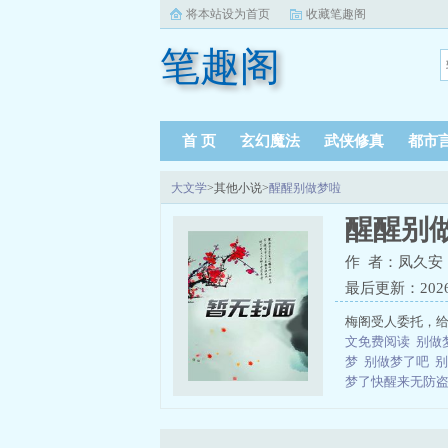
将本站设为首页
收藏笔趣阁
笔趣阁
首 页
玄幻魔法
武侠修真
都市
大文学
>其他小说>
醒醒别做梦啦
醒醒别
作 者：凤久安
最后更新：2026-0
梅阁受人委托，给
文免费阅读
别做
梦
别做梦了吧
梦了快醒来无防