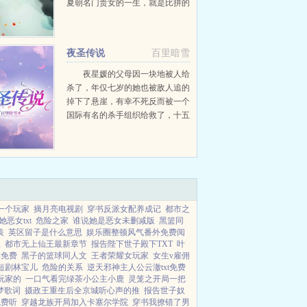
夏朝名门贵女的一生，就是比拼的
一生。拼爹拼娘拼家世拼才华拼老
公拼儿子，无所不拼。对于苏颜来
说，上面那些都不算什么，她最厉
夜圣传说
百里暗雪
害的...
夜星媛的父母因一块地被人给
杀了，年仅七岁的她也被敌人追的
掉下了悬崖，有幸不死反而被一个
国际有名的杀手组织给救了，十五
年后有名的她回来找到当年杀她父
母的凶手杀了他为父母报了仇，可
报了仇的她并没有多开心，因为不
管怎样，她的父母都回不来了...
一个玩家
摘月亮电视剧
穿书反派女配养成记
都市之
她恶女txt
危险之家
谁说她是恶女未删减版
黑篮同
装
英区留子是什么意思
娱乐圈整顿风气番外免费阅
主
都市无上仙王最新章节
报告陛下世子殿下TXT
叶
读免费
黑子的篮球同人文
王者荣耀女玩家
女生v雇佣
短剧林宝儿
危险的关系
逆天邪神主人公云澈txt免费
玩家的
一口气看完绿茶小公主小鹿
灵笼之开局一把
梦歌词
摄政王重生后全京城听心声的推
报告世子奴
免费听
穿越龙族开局加入卡塞尔学院
穿书我撩错了男