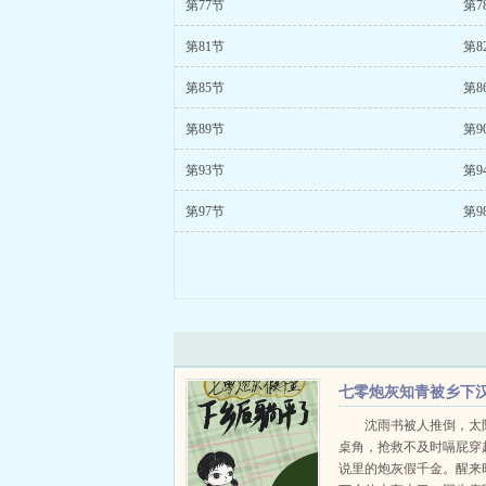
第77节
第7
第81节
第8
第85节
第8
第89节
第9
第93节
第9
第97节
第9
七零炮灰知青被乡下
子缠上了
沈雨书被人推倒，太
桌角，抢救不及时嗝屁穿
说里的炮灰假千金。醒来