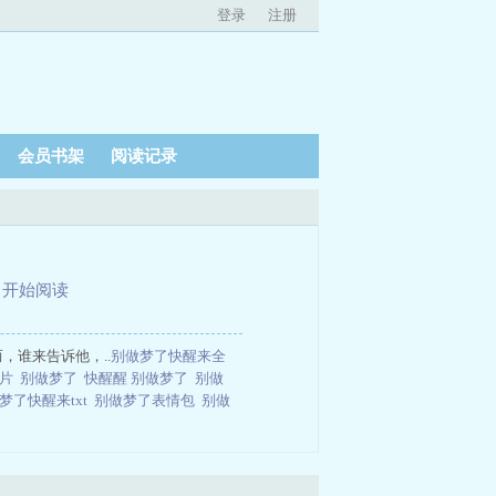
登录
注册
会员书架
阅读记录
、
开始阅读
，谁来告诉他，..
别做梦了快醒来全
图片
别做梦了
快醒醒 别做梦了
别做
梦了快醒来txt
别做梦了表情包
别做