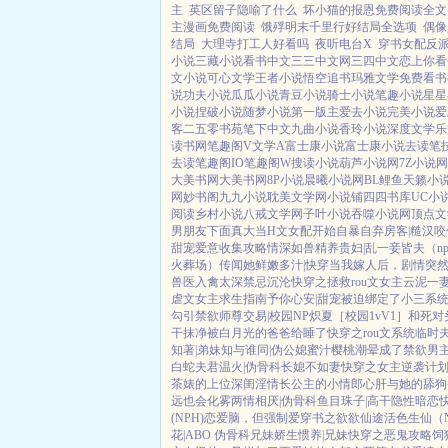
主
英区留子隐喻了什么
坏小猫的报恩免费阅读全文
主漫画免费阅读
饿殍明末千里行好结局全选项
偶像
结局
大理寺打工人好看吗
夜听电台X
穿书女配反派1
小说
三藏小说
看书中文
三三中文网
三四中文
恋上你看
文小说
可心文学
王者小说
悟空追书
玛雅文学
免费看书
说
功夫小说
瓜瓜小说
青豆小说
骑士小说
笔趣小说
星星
小说
捏破小说
随梦小说
第一版主
爱去小说
完美小说
爱
客
二五零书苑
笔下中文
九曲小说
香玲小说
深度文学
乐
读书网
笔趣阁V
文学A
富士康小说
富士康小说
去读笔
去读
笔趣阁IO
笔趣阁W
搜读小说
葫芦小说网
7Z小说网
大美书网
大美书网
8P小说
晨曦小说网
BL鲤鱼
天籁小
网
妙书阁
九九小说
耽美文学网
小说铺
四四书库
UC小
阅读
乡村小说
八戒文学网
子叶小说
吞噬小说网
顶点文
男朋友下面真大
当H文女配开始自暴自弃
房客|糙汉
咬
甜宠
爱意收集攻略
情深如兽
精养贵妇|乱
一妾皆夫（n
火葬场）
传闻她鲜嫩多汁|快穿
当我嫁人后，剧情突
兽医
入禽太深
禁忌沉沦
快穿之拯救rou文女主
云泥
一
虐文女主求生指南
予你心安|甜宠
被迫绑定了小三系
勾引禁欲师尊
交易|校园NP
炽夏［校园1vV1］
和死对
干抹净
被白月光的爸爸给睡了
快穿之rou文系统
临时
知著|弟妹
知与谁同|伪公媳
蜜汁樱桃
潮晕
成了禁欲男
白蛇夫君
温火|伪骨科
长媳不如妻
快穿之女主逆袭计
茶婊的上位
深闺淫情
长公主的小情郎
心肝与她的舔狗
远也会化雾
两情相厌|伪骨科
鱼目珠子|高干
隐性暗恋
(NPH)
恋爱脑，但强制爱
穿书之欲欲仙途
活色生仙（
花|ABO 伪骨科兄妹
娇生惯养|兄妹
快穿之恶鬼攻略
饲