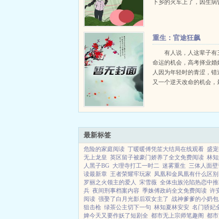
下乡的火车上了，因生病
强制送上车，替真千金下
绝想要照顾自己的小说女
了奶奶留给她的小玉坠，
重生：官途狂飙
秘空间。叮绑定宿主，...
有人说，人这辈子有
命运的机会，高考择业婚
人因为年轻时的青涩，错
又一个逆天改命的机会，
月薪3ooo的社畜。假如
会重新回到高考志愿填报
会如何选择？身负血海深
选择...
最新标签
危险的家庭阅读
丁暖暖傅凭笙大结局在线观看
盛宠
无上龙皇
英区留子被豪门娇养了全文免费阅读
林知
人黑子BG
大理寺打工一时二
迷雾重生
三体人面壁
读最新章
王者荣耀牢玩家
凤凰和金凤凰有什么区别
罗丽之火领主的爱人
宋雪薇
全体虫族沦陷热恋中推
兵
夜间刑事档案内容
季姝傅政屿全文免费阅读
许
阅读
强娶了白月光影后双女主了
战神爹爹的小奶包
狙击枪
绿茶公主切下一句
林知夏林安安
名门骄妃
婢今天又要作妖了短剧全
都市无上宗师笔趣阁
都市