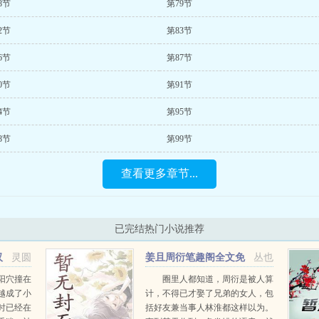
8节
第79节
2节
第83节
6节
第87节
0节
第91节
4节
第95节
8节
第99节
查看更多章节...
已完结热门小说推荐
汉
灵圆
姜且周衍笔趣阁全文免
丛也
费阅读
阳穴撞在
圈里人都知道，周衍是被人算
越成了小
计，不得已才娶了兄弟的女人，包
时已经在
括好友兼当事人林淮都这样以为。