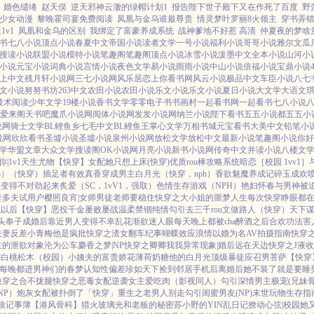
婚色缱绻
赵天俣
逆天邪神云澈的绿帽计划1
报告陛下世子殿下又在作死了百度
野
少女动漫
黎晚霍司宴免费阅读
凤凰与金乌谁最尊贵
情灵梦叶罗丽8火领主
穿书弄
v1
凤凰和金乌的区别
我绑定了富豪养成系统
战神爹地不好惹 高清
仲夏夜的梦啥
书
七八小说
顶点小说
春夏中文
帝国小说
读者文学
一号小说
福利小说
哥哥小说
雅尔文
瓜
搜读小说
联盟小说
模特小说
笔趣阁
笔趣阁
顶点小说
冰雪小说
泼墨中文
全本小说
山河小
小说
元宝小说
词典小说
言情小说
夜色文学
易小说
雨雨小说
中山小说
倍福小说
宝鼎小说
上中文
残月轩小说网
三七小说网
风乐居
恋上你看书网
风云小说
极品中文
车臣小说
八七
文小说
努努书坊
263中文
农田小说
农田小说
乐文小说
乐文小说
夏日小说
大文学
大语文
技术阅读
少年文学
19楼小说
香书文学
零零电子书
书画村
一起看书网
一起看书
七八小说
爱来阁
天书吧
魔爪小说网
阅体小说网
发发小说网
纳兰小说
陛下看书
五五小说都
五五小
说网
骑士文学
BL鲤鱼乡
七毛中文
BL鲤鱼王
掌心文学
万相书城
元宝看书
大美中文
铅笔小
说网
欣欣看书
圣墟小说
圣墟小说
泉州小说网
放松文学
放松中文
最新小说
笔趣阁小说
你好
学
华盟文章
大众文学
搜读阁
OK小说网
月亮小说
新书小说网
传奇中文
并读小说
八楼文
你|1v1
天生尤物【快穿】
女配她只想上床(快穿)
优质rou棒攻略系统
暗恋［校园 1vv1］
p）
（快穿）插足者
有效真香
穿成男主白月光（快穿，nph）
香欲
魅魔养成记
碎玉成欢
喷
然变得不对劲起来
炙爱（SC，1vV1，强取）
色情生存游戏（NPH）
艳妇怀春
与男神被
妻多夫试用户
樱照良宵|女师男徒
老师要稳住
快穿之大小姐的噩梦人生
每次快穿睁眼都在
统以后【快穿】
恶役千金屡败屡战
温柔禁锢
纯情勾引
去三千rou文做路人（快穿）
天下谋
头奉子成婚后
靠近男人变得不幸
乱花渐欲迷人眼
每天晚上都被cha
醉酒之后
合欢功法害
夫妻
反差小青梅
他是疯批
快穿之渣女翻车纪事
蝴蝶效应
浪情
以婚为名
AV拍摄指南
快穿
主的泄欲对象
沦为公车
麝香之梦|NP
快穿之卿卿我我
异常现象|婚后
远在天边
快穿之J液
划
白桃松木（校园）
小姨夫的富贵娇花
薄荷奶糖
他的白月光
顶级暴徒
应召男菩萨
【快穿
每晚都进男神们的春梦
认知性偏差
珍如天下
捡到邻居手机后
离婚后她不装了
就是要睡
快穿之合不拢腿
快穿之恶毒女配逆袭
女主爱吃肉
（影视同人）勾引深情男主
极宠(兄妹骨
NP）
炮灰女配被扑倒了「快穿」
重生之老男人别走
勾引闺蜜男友(NP)
末世玩物生存指
狼记事簿
【港风骨科】猎火
玻璃光
和老板的秘密
苏小野的YIN乱日记
撩动心弦|校园
她