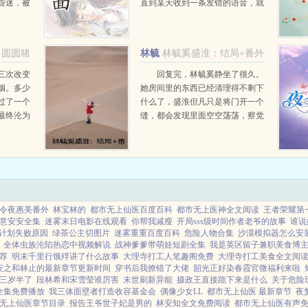
昏迷，被
直到某天收到一条发错的语音，就
乡。她拒
见这位周少全然不见往日的冷漠，
主，守住
字里行间皆是宠溺，老婆，今晚我
开启了神
想回床上睡。你以为的阴差阳错，
圆圆猪
林毓
林毓奚盛淮：结局+番外
却是我日夜所盼...
奚盛淮
三次改变
回复完，林毓奚静坐了很久。
姻。多少
她房间里的东西已经清理得不剩下
过了一个
什么了，盛淮但凡只是将门开一个
最终沦为
缝，都会发现里面空空荡荡，察觉
给你一次机
她要离开的想法。...
前夕，你
仇的秦朗
令夜惠美番外
林宝林的
都市无上仙医百度百科
都市无上医神全文阅读
王者荣耀第
意安安全集
迷雾末日电影在线观看
你帮我减瘦
开局sss级时间作者老爷的故事
谁说
计划失败原因
绿茶公主切图片
迷雾重重百度百科
危险人物合集
沙漠模拟器怎么安
全体虫族沦陷热恋中视频解说
战神爹爹带萌娃短剧全集
我是英区留子兼职美食博
荐
明末千里行饿殍讲了什么故事
大理寺打工人笔趣阁免费
大理寺打工美食全文阅
安之和林止的最新章节更新时间
穿书后我撩错了大佬
韶光正好染春霞官微福利来啦
三岁半了
段林希和宋雪莹谁厉害
末世刷新异能
摄政王直接跪下来是什么
关于危险
全集免费播放
我三体面壁者打造收容基金会
偶像少女LL
都市无上仙医 最新章节
夜
无上仙医章节目录
报告王爷世子妃是男的
林安知全文免费阅读
都市无上仙医有声