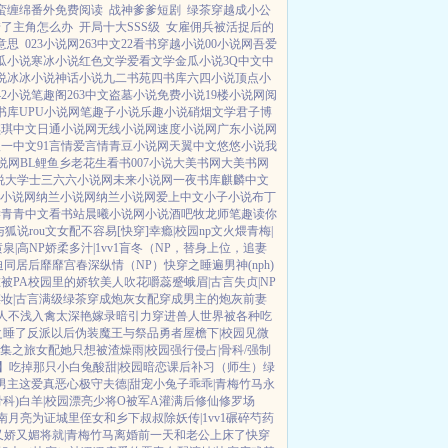
蛮缠绵番外免费阅读
战神爹爹短剧
绿茶穿越成小公
错了主角怎么办
开局十大SSS级
女雇佣兵被活捉后的
意思
023小说网
263中文
22看书
穿越小说
00小说网
吾爱
瓜小说
寒冰小说
红色文学
爱看文学
金瓜小说
3Q中文
中
说
冰冰小说
神话小说
九二书苑
四书库
六四小说
顶点小
42小说
笔趣阁
263中文
盗墓小说
免费小说
19楼小说
网阅
书库
UPU小说网
笔趣子小说
乐趣小说
硝烟文学
君子博
琪琪中文
日通小说网
无线小说网
速度小说网
广东小说网
八一中文
91言情
爱言情
青豆小说网
天翼中文
悠悠小说
我
说网
BL鲤鱼乡
老花生看书
007小说
大美书网
大美书网
说
大学士
三六六小说网
未来小说网
一夜书库
麒麟中文
小说网
纳兰小说网
纳兰小说网
爱上中文
小子小说
布丁
学
青青中文
看书站
晨曦小说网
小说酒吧
牧龙师
笔趣读
你
与狐说
rou文女配不容易[快穿]
幸瘾|校园np
文火煨青梅|
泉|高NP
娇柔多汁|1vv1
盲冬（NP，替身上位，追妻
迫同居后
靡靡宫春深
纵情（NP）
快穿之睡遍男神(nph)
被PA
校园里的娇软美人
吹花嚼蕊
蹙蛾眉|古言
失贞|NP
妆|古言
满级绿茶穿成炮灰女配
穿成男主的炮灰前妻
人不浅
入禽太深
艳嫁录
暗引力
穿进兽人世界被各种吃
之睡了反派以后
伪装魔王与祭品勇者
屋檐下|校园
见微
收集之旅
女配她只想被渣
燥雨|校园
强行侵占|骨科/强制
】吃掉那只小白兔
酸甜|校园暗恋
课后补习（师生）
绿
男主
这爱真恶心
极守夫德|甜宠
小兔子乖乖|青梅竹马
永
科)
白羊|校园
漂亮少将O被军A灌满后
修仙修罗场
南
月亮为证
城里侄女和乡下叔叔
除妖传|1vv1
碾碎芍药
又娇又媚
将就|青梅竹马
离婚前一天和老公上床了
快穿