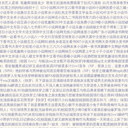
月光艺人是谁
笔趣阁顶级龙少
替身王妃漫画免费观看下拉式六漫画
白月光替身卷哭修
在红黑之间的纯白组织十三
023小说网
263中文
22看书
穿越小说
00小说网
吾爱小说
三藏
小说
哥哥小说
雅尔文
瓜瓜小说
寒冰小说
红色文学
爱看文学
金瓜小说
3Q中文
中文小说
可
墨中文
全本小说
山河小说
冰冰小说
神话小说
九二书苑
四书库
六四小说
顶点小说
功夫小
小说
倍福小说
宝鼎小说
42小说
笔趣阁
263中文
盗墓小说
免费小说
19楼小说
网阅小说
捏
极品中文
车臣小说
八七书库
UPU小说网
笔趣子小说
乐趣小说
硝烟文学
君子博客
二五零
夏日小说
大文学
大语文
琪琪中文
日通小说网
无线小说网
速度小说网
广东小说网
读书网
书网
一起看书
七八小说
八一中文
91言情
爱言情
青豆小说网
天翼中文
悠悠小说
我去读
笔
下看书
五五小说都
五五小说网
BL鲤鱼乡
老花生看书
007小说
大美书网
大美书网
大美书
元宝看书
大美中文
铅笔小说
大学士
三六六小说网
未来小说网
一夜书库
麒麟中文网
妙书
最新小说
笔趣阁小说
你好小说网
纳兰小说网
纳兰小说网
爱上中文
小子小说
布丁阅读
乡
传奇中文
并读小说
八楼文学
青青中文
看书站
晨曦小说网
小说酒吧
牧龙师
笔趣读
你男朋
攻略系统
暗恋［校园 1vv1］
与狐说
rou文女配不容易[快穿]
幸瘾|校园np
文火煨青梅|甜宠
h）
香欲
魅魔养成记
碎玉成欢
喷泉|高NP
娇柔多汁|1vv1
盲冬（NP，替身上位，追妻火
（NPH）
艳妇怀春
与男神被迫同居后
靡靡宫春深
纵情（NP）
快穿之睡遍男神(nph)
兽
姐的噩梦人生
每次快穿睁眼都在被PA
校园里的娇软美人
吹花嚼蕊
蹙蛾眉|古言
失贞|NP
虐
千rou文做路人（快穿）
天下谋妆|古言
满级绿茶穿成炮灰女配
穿成男主的炮灰前妻
勾
被cha
醉酒之后
合欢功法害人不浅
入禽太深
艳嫁录
暗引力
穿进兽人世界被各种吃干抹
情
以婚为名
AV拍摄指南
快穿之睡了反派以后
伪装魔王与祭品勇者
屋檐下|校园
见微知著
现象|婚后
远在天边
快穿之J液收集之旅
女配她只想被渣
燥雨|校园
强行侵占|骨科/强制
白
光
顶级暴徒
应召男菩萨
【快穿】吃掉那只小白兔
酸甜|校园暗恋
课后补习（师生）
绿茶
机后
离婚后她不装了
就是要睡男主
这爱真恶心
极守夫德|甜宠
小兔子乖乖|青梅竹马
永远
同人）勾引深情男主
极宠(兄妹骨科)
白羊|校园
漂亮少将O被军A灌满后
修仙修罗场 (NP
走
勾引闺蜜男友(NP)
末世玩物生存指南
月亮为证
城里侄女和乡下叔叔
除妖传|1vv1
碾碎芍
小野的YIN乱日记
撩动心弦|校园
她又娇又媚
将就|青梅竹马
离婚前一天和老公上床了
快
与魔后的婚后生活
情难自禁|小姨子×姐夫
（快穿）被狠狠疼爱的恶毒女配
渡她|快穿
床戏