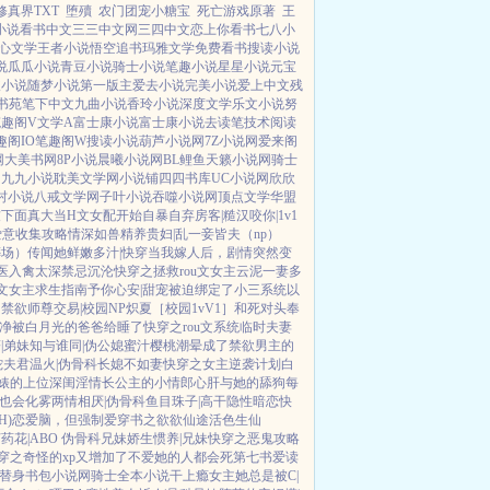
真界TXT
堕殰
农门团宠小糖宝
死亡游戏原著
王
小说
看书中文
三三中文网
三四中文
恋上你看书
七八小
心文学
王者小说
悟空追书
玛雅文学
免费看书
搜读小说
说
瓜瓜小说
青豆小说
骑士小说
笔趣小说
星星小说
元宝
破小说
随梦小说
第一版主
爱去小说
完美小说
爱上中文
残
书苑
笔下中文
九曲小说
香玲小说
深度文学
乐文小说
努
笔趣阁V
文学A
富士康小说
富士康小说
去读笔
技术阅读
趣阁IO
笔趣阁W
搜读小说
葫芦小说网
7Z小说网
爱来阁
网
大美书网
8P小说
晨曦小说网
BL鲤鱼
天籁小说网
骑士
阁
九九小说
耽美文学网
小说铺
四四书库
UC小说网
欣欣
村小说
八戒文学网
子叶小说
吞噬小说网
顶点文学
华盟
友下面真大
当H文女配开始自暴自弃
房客|糙汉
咬你|1v1
爱意收集攻略
情深如兽
精养贵妇|乱
一妾皆夫（np）
葬场）
传闻她鲜嫩多汁|快穿
当我嫁人后，剧情突然变
医
入禽太深
禁忌沉沦
快穿之拯救rou文女主
云泥
一妻多
文女主求生指南
予你心安|甜宠
被迫绑定了小三系统以
引禁欲师尊
交易|校园NP
炽夏［校园1vV1］
和死对头奉
净
被白月光的爸爸给睡了
快穿之rou文系统
临时夫妻
|弟妹
知与谁同|伪公媳
蜜汁樱桃
潮晕
成了禁欲男主的
蛇夫君
温火|伪骨科
长媳不如妻
快穿之女主逆袭计划
白
婊的上位
深闺淫情
长公主的小情郎
心肝与她的舔狗
每
也会化雾
两情相厌|伪骨科
鱼目珠子|高干
隐性暗恋
快
H)
恋爱脑，但强制爱
穿书之欲欲仙途
活色生仙
药花|ABO 伪骨科兄妹
娇生惯养|兄妹
快穿之恶鬼攻略
穿之奇怪的xp又增加了
不爱她的人都会死
第七书
爱读
替身
书包小说网
骑士全本小说
干上瘾
女主她总是被C|