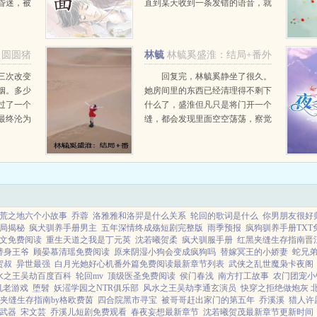
昏迷，被
直到某天收到一条发错的语音，就
乡。她拒
见这位周少全然不见往日的冷漠，
主，守住
字里行间皆是宠溺，老婆，今晚我
开启了神
想回床上睡。你以为的阴差阳错，
圆圆猪
林毓
林毓奚盛淮：结局+番外
却是我日夜所盼...
奚盛淮
三次改变
回复完，林毓奚静坐了很久。
姻。多少
她房间里的东西已经清理得不剩下
过了一个
什么了，盛淮但凡只是将门开一个
最终沦为
缝，都会发现里面空空荡荡，察觉
给你一次机
她要离开的想法。...
前夕，你
仇的秦朗
荒之地六个小故事
乔蓉
洛雅雅和洛羿是什么关系
轮回的歌词是什么
你男朋友很好
局揭秘
疯犬驯养手册男主
五年深情终成殇短剧完整版
雨季预报
疯狗驯养手册TXT
文免费阅读
重生天道之我是丁元英
沈若曦贺柔
疯犬驯服手册
红黑夹缝生存指南晋
替身王爷
顾晏慕清瑶免费阅读
原来阴湿小狗会变成疯狗吗
替嫁冥王的小娇妻
蛇兄
贺叔
异世最强
白月光她好心机番外篇免费阅读最新章节列表
武侠之乱世魔枭卡夜阁
水之王吴劫百度百科
轮回mv
顶级医圣免费阅读
侯门春浅
南方打工故事
农门团宠小
机老游戏
堕髫
妖滛学园之NTR俱乐部
风水之王吴劫李通玄演员
快穿之拒绝做炮灰 
夹缝生存指南by格欧费茵
四合院黑市寻宝
被哥哥赶出家门的第五年
乔溪溪
猎人许
武器
宋文芸
乔溪儿短剧免费观看
春夜妄想最新章节
沈若曦贺茂最新章节更新时间