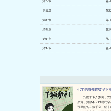
第77章
第7
第81章
第8
第85章
第8
第89章
第9
第93章
第9
第97章
第9
七零炮灰知青被乡下
子缠上了
沈雨书被人推倒，太
桌角，抢救不及时嗝屁穿
说里的炮灰假千金。醒来