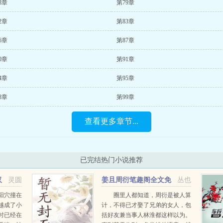
8章
第79章
2章
第83章
6章
第87章
0章
第91章
4章
第95章
8章
第99章
查看更多章节...
已完结热门小说推荐
汉
灵圆
姜且周衍笔趣阁全文免
丛也
费阅读
阳穴撞在
圈里人都知道，周衍是被人算
越成了小
计，不得已才娶了兄弟的女人，包
时已经在
括好友兼当事人林淮都这样以为。