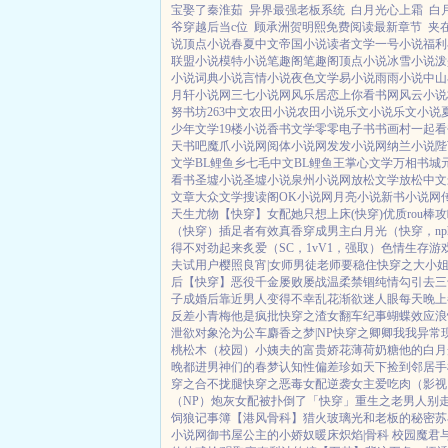
宝娶了秦淮茹
异界最强老板系统
白月光心上霜
白
爷穿越后当c位
顾承洲贺明熙免费阅读最新章节
夹
说
顶点小说
春夏中文
帝国小说
读者文学
一号小说
福利
联盟小说
模特小说
笔趣阁
笔趣阁
顶点小说
冰雪小说
泼
小说
词典小说
言情小说
夜色文学
易小说
雨雨小说
中山
月轩小说网
三七小说网
风乐居
恋上你看书网
风云小说
努书坊
263中文
农田小说
农田小说
乐文小说
乐文小说
少年文学
19楼小说
香书文学
零零电子书
书画村
一起看
天书吧
魔爪小说网
阅体小说网
发发小说网
纳兰小说
陛
文学
BL鲤鱼乡
七毛中文
BL鲤鱼王
掌心文学
万相书城
看书
圣墟小说
圣墟小说
泉州小说网
放松文学
放松中文
文章
大众文学
搜读阁
OK小说网
月亮小说
新书小说网
天生尤物【快穿】
女配她只想上床(快穿)
优质rou棒
（快穿）插足者
有效真香
穿成男主白月光（快穿，np
得不对劲起来
炙爱（SC，1vV1，强取）
色情生存游戏
夫试用户
樱照良宵|女师男徒
老师要稳住
快穿之大小
后【快穿】
恶役千金屡败屡战
温柔禁锢
纯情勾引
去三
子成婚后
靠近男人变得不幸
乱花渐欲迷人眼
每天晚上都
反差小青梅
他是疯批
快穿之渣女翻车纪事
蝴蝶效应
浪
泄欲对象
沦为公车
麝香之梦|NP
快穿之卿卿我我
异常
桃松木（校园）
小姨夫的富贵娇花
薄荷奶糖
他的白月
晚都进男神们的春梦
认知性偏差
珍如天下
捡到邻居手
穿之合不拢腿
快穿之恶毒女配逆袭
女主爱吃肉
（影视
（NP）
炮灰女配被扑倒了「快穿」
重生之老男人别
饲狼记事簿
【港风骨科】猎火
玻璃光
和老板的秘密
苏
小说网
御书屋
公主的小娇奴
暖床
炽焰|骨科 校园
魔君