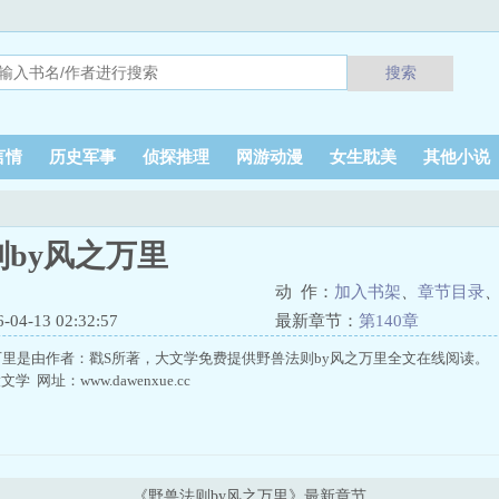
搜索
言情
历史军事
侦探推理
网游动漫
女生耽美
其他小说
by风之万里
动 作：
加入书架
、
章节目录
4-13 02:32:57
最新章节：
第140章
万里是由作者：戳S所著，大文学免费提供野兽法则by风之万里全文在线阅读。
 网址：www.dawenxue.cc
《野兽法则by风之万里》最新章节