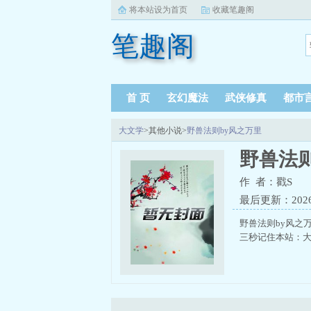
将本站设为首页
收藏笔趣阁
笔趣阁
首 页
玄幻魔法
武侠修真
都市
大文学
>其他小说>
野兽法则by风之万里
野兽法则
作 者：戳S
最后更新：2026-0
野兽法则by风之
三秒记住本站：大文学