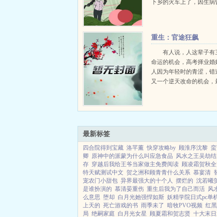
下乡的火车上了，因生病
强制送上车，替真千金下
绝想要照顾自己的小说女
了奶奶留给她的小玉坠，
重生：官途狂飙
秘空间。叮绑定宿主，...
有人说，人这辈子有
命运的机会，高考择业婚
人因为年轻时的青涩，错
又一个逆天改命的机会，
月薪3ooo的社畜。假如
会重新回到高考志愿填报
会如何选择？身负血海深
选择...
最新标签
四合院得到宝藏
洛芊薰
快穿攻略by
顾淮序沈黎
蛮
卿
原神中的派蒙为什么叫应急食品
风水之王吴劫结
存
穿越后我给王爷当家做主免费阅读
顾凌霜贺秋全
特天赋测试中文
贺之洲和顾青青什么关系
慕宴清
宠农门小甜包
异界最强大的十个人
摆烂的
沈若曦
是谁扮演的
慕清晏重伤
重生后我为了自己而活
风
么意思
堕却
白月光她强悍如斯
妖精学院日式pc单
上天的
死亡游戏的书
雨季未了
暗牧PVO视频
红黑
局
绝嗣家庭
白月光女星
顾夏霜和贺志贤
十大末日