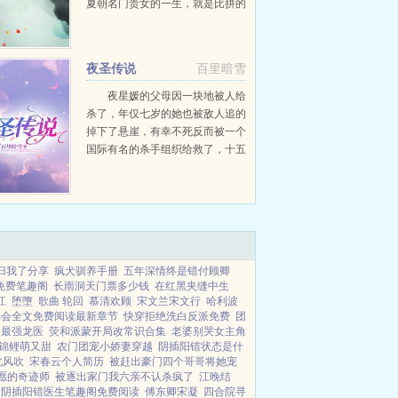
夏朝名门贵女的一生，就是比拼的
一生。拼爹拼娘拼家世拼才华拼老
公拼儿子，无所不拼。对于苏颜来
说，上面那些都不算什么，她最厉
夜圣传说
百里暗雪
害的...
夜星媛的父母因一块地被人给
杀了，年仅七岁的她也被敌人追的
掉下了悬崖，有幸不死反而被一个
国际有名的杀手组织给救了，十五
年后有名的她回来找到当年杀她父
母的凶手杀了他为父母报了仇，可
报了仇的她并没有多开心，因为不
管怎样，她的父母都回不来了...
归我了分享
疯犬驯养手册
五年深情终是错付顾卿
免费笔趣阁
长雨洞天门票多少钱
在红黑夹缝中生
江
堕墮
歌曲 轮回
慕清欢顾
宋文兰宋文行
哈利波
弟会全文免费阅读最新章节
快穿拒绝洗白反派免费
团
最强龙医
荧和派蒙开局改常识合集
老婆别哭女主角
锦鲤萌又甜
农门团宠小娇妻穿越
阴插阳错状态是什
北风吹
宋春云个人简历
被赶出豪门四个哥哥将她宠
愿的奇迹师
被逐出家门我六亲不认杀疯了
江晚结
阴插阳错医生笔趣阁免费阅读
傅东卿宋凝
四合院寻