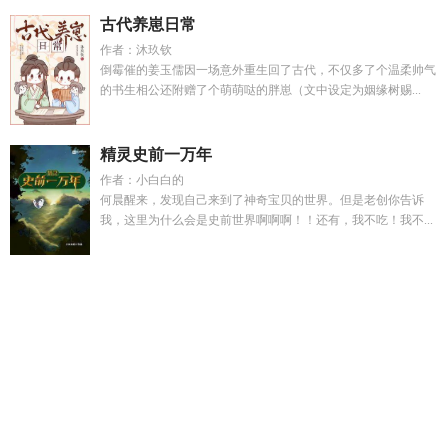
古代养崽日常
作者：沐玖钦
倒霉催的姜玉儒因一场意外重生回了古代，不仅多了个温柔帅气
的书生相公还附赠了个萌萌哒的胖崽（文中设定为姻缘树赐...
精灵史前一万年
作者：小白白的
何晨醒来，发现自己来到了神奇宝贝的世界。但是老创你告诉
我，这里为什么会是史前世界啊啊啊！！还有，我不吃！我不...
都市神品医王 有火
协议结婚后影帝真香了百度TXT
哥布林总
统
灼阳下的甜全文免费阅读
林渡川
神话之后在线阅读
免费
神品医卫
江心霍垣最新章节
都市神品医王
失业后我回村摆烂
了
爱如朝霞早逝免费阅读
江湖有人家
神话之后笔趣阁全
文
傅烬苏洛
江湖有侠这首歌表达什么
顾行舟沈晚宁
主人公
林度免费阅读
综琼瑶弘历
林渡名叫什么
表妹且慢多少字
报
告师傅第一集01
重生九零神医有空间
离婚后重逢前夫的
四合
院后院合集
重生在四合院的悠然人生 欲望如雨
精灵幻想记删