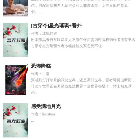
尔，男配原型来自无耻混蛋和无罪谋杀等。女主女配均是原
创。...
[古穿今]星光璀璨+番外
作者：冰魄娃娃
附本作品来自互联网本人不做任何负责内容版权归作者所有书名
古穿今星光璀璨作者冰魄娃娃文案忍受不住...
恐怖降临
作者：古羲
穿越到打打杀杀的武侠世界，还是高武世界，强者可劈山断河，
什么？世界正在升级成魔法世界？全世界都懵了，对未知充满
恐...
感受满地月光
作者：hahabmy
...