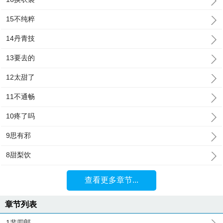
15不纯粹
14丹青技
13要去的
12太甜了
11不通畅
10疼了吗
9思有邪
8甜梨饮
查看更多章节...
章节列表
1裴四郎