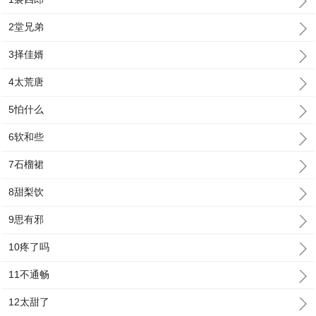
2堂兄弟
3择佳婿
4太荒唐
5怕什么
6软和些
7石榴裙
8甜梨饮
9思有邪
10疼了吗
11不通畅
12太甜了