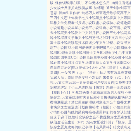
版
怪兽训练师在哪儿
不学无术怎么用
肉骨生香笔
少女战士反派抓走洗脑故事
陆缚珩
通天剑神剑宗百
意思
骨肉生香作者
钝感万人迷穿进贵族学院高干文
三四中文
恋上你看书
七八小说
顶点小说
春夏中文
帝国
玛雅文学
免费看书
搜读小说
联盟小说
模特小说
笔趣阁
小说
笔趣小说
星星小说
元宝小说
词典小说
言情小说
夜
去小说
完美小说
爱上中文
残月轩小说网
三七小说网
风
玲小说
深度文学
乐文小说
努努书坊
263中文
农田小说
富士康小说
去读笔
技术阅读
少年文学
19楼小说
香书文
葫芦小说网
7Z小说网
爱来阁
天书吧
魔爪小说网
阅体小
说网
BL鲤鱼
天籁小说网
骑士文学
BL鲤鱼乡
七毛中文
说铺
四四书库
UC小说网
欣欣看书
圣墟小说
圣墟小说
说
吞噬小说网
顶点文学
华盟文章
大众文学
搜读阁
OK
自暴自弃
房客|糙汉
咬你|1v1
天生尤物【快穿】
女配她
贵妇|乱
一妾皆夫（np）
（快穿）插足者
有效真香
穿成
我嫁人后，剧情突然变得不对劲起来
炙爱（SC，1v
救rou文女主
云泥
一妻多夫试用户
樱照良宵|女师男徒
宠
被迫绑定了小三系统以后【快穿】
恶役千金屡败屡
［校园1vV1］
和死对头奉子成婚后
靠近男人变得不
快穿之rou文系统
临时夫妻
反差小青梅
他是疯批
快穿
樱桃
潮晕
成了禁欲男主的泄欲对象
沦为公车
麝香之梦|
妻
快穿之女主逆袭计划
白桃松木（校园）
小姨夫的富
小情郎
心肝与她的舔狗
每晚都进男神们的春梦
认知性
目珠子|高干
隐性暗恋
快穿之合不拢腿
快穿之恶毒女
欲仙途
活色生仙（NP）
炮灰女配被扑倒了「快穿」
快穿之恶鬼攻略
饲狼记事簿
【港风骨科】猎火
玻璃光