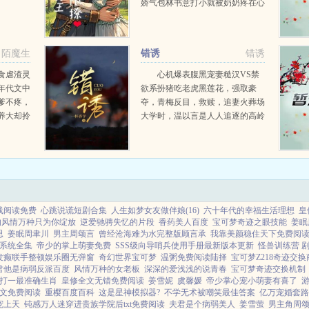
娇气包林书意打小就被奶奶疼在心
尖上，肤白貌美，身姿柔软被文工
团选上。顾玖，军区大院混世魔
王，被亲爹丢进军营，愣是靠自己
陌魔生
错诱
错诱
得到了特种兵王的称号。有一...
食虐渣灵
心机爆表腹黑宠妻糙汉VS禁
年代文中
欲系扮猪吃老虎黑莲花，强取豪
爹不疼，
夺，青梅反目，救赎，追妻火葬场
养大却拎
大学时，温以言是人人追逐的高岭
她的空间
之花贵公子，而我是软糯可人专门
佩后，当
训练出来靠近豪门的小狐狸。我诱
，这下总
他，引他，却在他上钩的同时自己
也深陷得无法自拔。多年...
线阅读免费
心跳说谎短剧合集
人生如梦女友做伴娘(16)
六十年代的幸福生活理想
皇
的风情万种只为你绽放
逆爱驰骋失忆的片段
香药美人百度
宝可梦奇迹之眼技能
姜眠
思
姜眠周聿川
男主周颂言
曾经沧海难为水完整版顾言承
我靠美颜稳住天下免费阅
系统全集
帝少的掌上萌妻免费
SSS级向导哨兵使用手册最新版本更新
怪兽训练营 
发癫联手整顿娱乐圈无弹窗
奇幻世界宝可梦
温粥免费阅读陆择
宝可梦Z218奇迹交换
君他是病弱反派百度
风情万种的女老板
深深的爱浅浅的说青春
宝可梦奇迹交换机制
打一最准确生肖
皇修全文无错免费阅读
姜雪妮
虞馨媛
帝少掌心宠小萌妻有喜了
文免费阅读
重樱百度百科
这是星神模拟器?
不学无术被嘲笑最佳答案
亿万宠婚套路
宠上天
钝感万人迷穿进贵族学院后txt免费阅读
夫君是个病弱美人
姜雪萤
男主角周