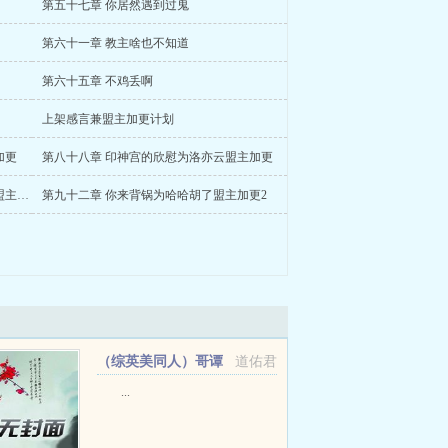
第五十七章 你居然遇到过鬼
第六十一章 教主啥也不知道
第六十五章 不鸡丢啊
上架感言兼盟主加更计划
加更
第八十八章 印神宫的欣慰为洛亦云盟主加更
第九十一章 我夜魔乃是忠臣为哈哈胡了盟主加更1
第九十二章 你来背锅为哈哈胡了盟主加更2
（综英美同人）哥谭
道佑君
神父在线祈祷[综英美]+番外
...