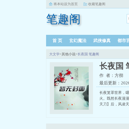
将本站设为首页
收藏笔趣阁
笔趣阁
首 页
玄幻魔法
武侠修真
都市
大文学
>其他小说>
长夜国 笔趣阁
长夜国 
作 者：方彻
最后更新：2026-0
长夜笼罩世界，
火。既然长夜漫
天刀】后，风凌天