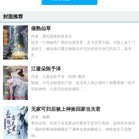
封面推荐
催熟仙草
作者：爱吃蒜鱼的老龙主
这是一个神秘而广袤的仙侠世界，名为灵霄大陆。大陆上各个门
派林立，修仙者们通过修炼法术功法来提升自己的实力，追求
长...
江凝朵陈予泽
作者：江凝朵陈予泽：结局+番外
陈聪，36号冰柜里的尸体，还没有人来认领吗？我看着她一丝不
苟的神情，心里浮起丝丝感叹。...
无家可归后被上神捡回家当夫君
作者：秦阙
事实证明，买房子送老婆这件事并不是空穴来风，这种百年难得
一遇的好事就狠狠砸在了澜聿仙君的脑袋上。神帝老头子忽悠
他...