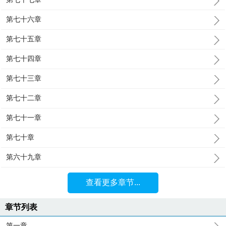
第七十六章
第七十五章
第七十四章
第七十三章
第七十二章
第七十一章
第七十章
第六十九章
查看更多章节...
章节列表
第一章