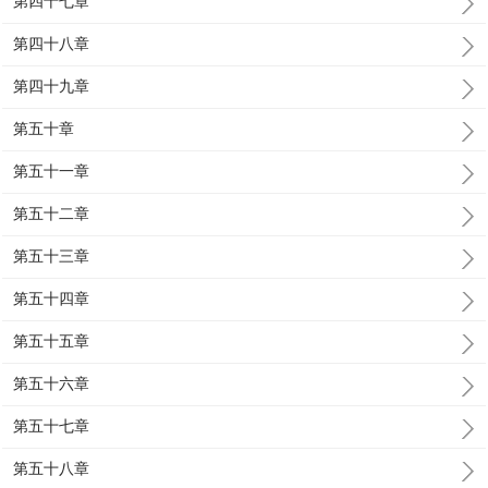
第四十七章
第四十八章
第四十九章
第五十章
第五十一章
第五十二章
第五十三章
第五十四章
第五十五章
第五十六章
第五十七章
第五十八章