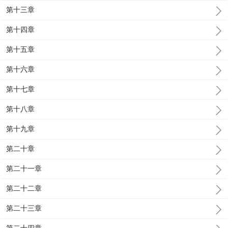
第十三章
第十四章
第十五章
第十六章
第十七章
第十八章
第十九章
第二十章
第二十一章
第二十二章
第二十三章