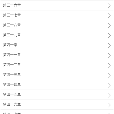
第三十六章
第三十七章
第三十八章
第三十九章
第四十章
第四十一章
第四十二章
第四十三章
第四十四章
第四十五章
第四十六章