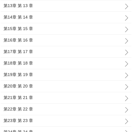
第13章 第 13 章
第14章 第 14 章
第15章 第 15 章
第16章 第 16 章
第17章 第 17 章
第18章 第 18 章
第19章 第 19 章
第20章 第 20 章
第21章 第 21 章
第22章 第 22 章
第23章 第 23 章