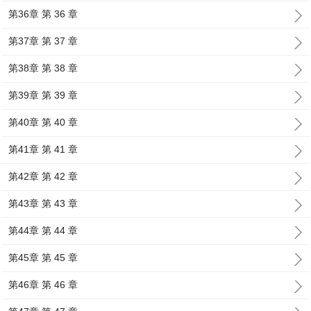
第36章 第 36 章
第37章 第 37 章
第38章 第 38 章
第39章 第 39 章
第40章 第 40 章
第41章 第 41 章
第42章 第 42 章
第43章 第 43 章
第44章 第 44 章
第45章 第 45 章
第46章 第 46 章