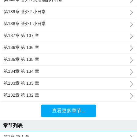
第139章 番外2 小日常
第138章 番外1 小日常
第137章 第 137 章
第136章 第 136 章
第135章 第 135 章
第134章 第 134 章
第133章 第 133 章
第132章 第 132 章
查看更多章节...
章节列表
第1章 第 1 章