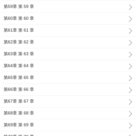
第59章 第 59 章
第60章 第 60 章
第61章 第 61 章
第62章 第 62 章
第63章 第 63 章
第64章 第 64 章
第65章 第 65 章
第66章 第 66 章
第67章 第 67 章
第68章 第 68 章
第69章 第 69 章