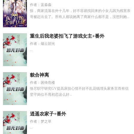
作者：蓝淼淼
惊，商家流落在外十几年，好不容易找回来的小女儿因为残害亲
哥被赶出去了。所有人都说她离了商家什么都不是，没想到她...
重生后我老婆拍飞了游戏女主+番外
作者：烟云韶光
...
貌合神离
作者：困倚危楼
恪尽职守研究GV提高床技心情不好不乱花钱埋头家务言而有信
坚守岗位不甩初恋这么好...
逍遥农家子+番外
作者：梦之草
...