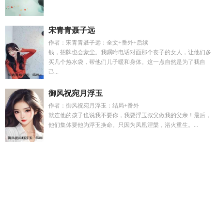
宋青青聂子远
作者：宋青青聂子远：全文+番外+后续
钱，招牌也会蒙尘。我嘱咐电话对面那个丧子的女人，让他们多
买几个热水袋，帮他们儿子暖和身体。这一点自然是为了我自
己...
御风祝宛月浮玉
作者：御风祝宛月浮玉：结局+番外
就连他的孩子也说我不要你，我要浮玉叔父做我的父亲！最后，
他们集体要他为浮玉换命。只因为凤凰涅槃，浴火重生。...
傅里叶到底是谁
败家子免费无弹窗阅读
周黎安小妍知乎
旭日
初升黎明
蒋成周瑾
命定伴侣虫族完整版
傅云深叶知秋免费阅
读
盗墓 主角团都是戏精
傅云深叶知夏全文免费
穿越到赛尔号
原版会怎样
流放后搬空国库养满门的
云玄舞
盗墓开局被主角
团包围
旭日耀阳的作品
命定伴侣电影咋不一样
主角穿越赛尔
号
冯楚瞻
周黎安
倚天后记九真童子
重回1978年致富从挖宝