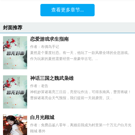
查看更多章节...
封面推荐
恋爱游戏求生指南
作者：布偶鸟手记
夏然是个重度社恐。有一天，他玩了一款风靡全球的全息游戏。
作为玩家的夏然需要经营一座豪华古宅。...
神话三国之魏武枭雄
作者：老告
神机妙算诸葛亮三日后，亮登坛作法，可得东南风，曹营将破！
曹操诸葛亮会天气预报，我们提前一天就袭营。汉...
白月光顾城
作者：免费品鉴八零年，离婚后我成为村里第一个万元户白月光
顾城 番外