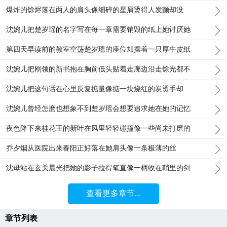
爆炸的馀烬落在两人的肩头像细碎的星屑烫得人发颤却没
沈婉儿把楚岁瑶的名字写在每一章需要销毁的纸上她讨厌她
第四天早读前的教室空荡楚岁瑶的座位却摆着一只厚牛皮纸
沈婉儿把刚领的新书抱在胸前低头贴着走廊边沿走馀光都不
沈婉儿把这句话在心里反复掂量像掂一块烧红的炭烫手却
沈婉儿曾经怎麽也想象不到楚岁瑶会想要追求她在她的记忆
夜色降下来桂花王的新叶在风里轻轻碰撞像一些尚未打磨的
乔夕烟从医院出来春阳正好落在她肩头像一条极薄的丝
沈母站在玄关晨光把她的影子拉得笔直像一柄收在鞘里的剑
查看更多章节...
章节列表