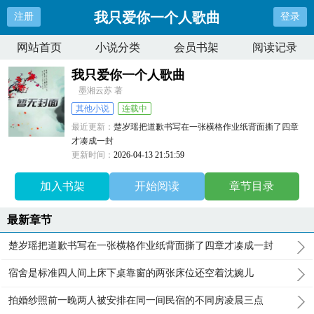
我只爱你一个人歌曲
注册
登录
网站首页
小说分类
会员书架
阅读记录
我只爱你一个人歌曲
墨湘云苏 著
其他小说
连载中
最近更新：
楚岁瑶把道歉书写在一张横格作业纸背面撕了四章
才凑成一封
更新时间：
2026-04-13 21:51:59
加入书架
开始阅读
章节目录
最新章节
楚岁瑶把道歉书写在一张横格作业纸背面撕了四章才凑成一封
宿舍是标准四人间上床下桌靠窗的两张床位还空着沈婉儿
拍婚纱照前一晚两人被安排在同一间民宿的不同房凌晨三点