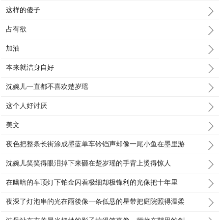
这样的傻子
占有欲
加油
本来就洁身自好
沈婉儿一直都不喜欢楚岁瑶
这个人好讨厌
美文
夜色把整条长街涂成墨蓝单车铃铛声却像一尾小鱼在墨里游
沈婉儿笑笑得眼泪掉下来砸在楚岁瑶的手背上烫得惊人
在幽暗的车顶灯下铂金闪着极细却极锋利的光像把十年里
夜深了灯泡串的光在雨後像一条低悬的星带把庭院照得温柔