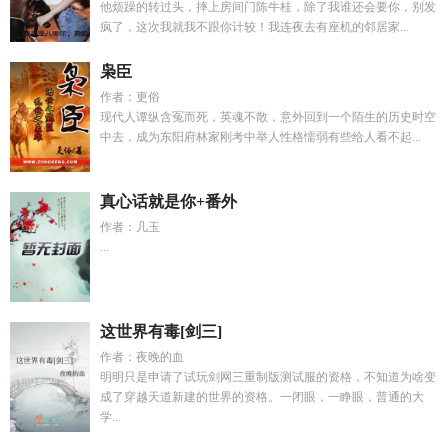
他烦躁的转过头，摔上房间门陈牛桂，除了我谁还会要你，别发
疯了，这次我就我不跟你计较！我连夜去有座机的邻居家...
枭臣
作者：更俗
现代人谭纵含冤而死，英魂不散，意外回到一个陌生的历史时空
中去，成为东阳府林家刚考中举人性格懦弱有些给人看不起...
真心话就是你+番外
作者：几玉
...
这世界有毒[剑三]
作者：夜晚的血
明明只是申请了试玩剑网三重制版测试服的资格，不知道为啥变
成了穿越天道新建的世界的资格。一闭眼，一睁眼，普通的大
学...