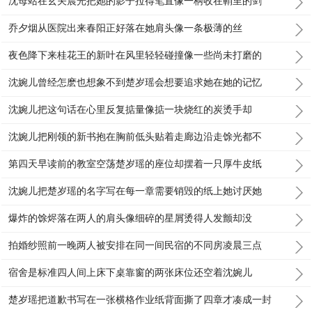
沈母站在玄关晨光把她的影子拉得笔直像一柄收在鞘里的剑
乔夕烟从医院出来春阳正好落在她肩头像一条极薄的丝
夜色降下来桂花王的新叶在风里轻轻碰撞像一些尚未打磨的
沈婉儿曾经怎麽也想象不到楚岁瑶会想要追求她在她的记忆
沈婉儿把这句话在心里反复掂量像掂一块烧红的炭烫手却
沈婉儿把刚领的新书抱在胸前低头贴着走廊边沿走馀光都不
第四天早读前的教室空荡楚岁瑶的座位却摆着一只厚牛皮纸
沈婉儿把楚岁瑶的名字写在每一章需要销毁的纸上她讨厌她
爆炸的馀烬落在两人的肩头像细碎的星屑烫得人发颤却没
拍婚纱照前一晚两人被安排在同一间民宿的不同房凌晨三点
宿舍是标准四人间上床下桌靠窗的两张床位还空着沈婉儿
楚岁瑶把道歉书写在一张横格作业纸背面撕了四章才凑成一封