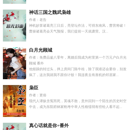
神话三国之魏武枭雄
作者：老告
神机妙算诸葛亮三日后，亮登坛作法，可得东南风，曹营将破！
曹操诸葛亮会天气预报，我们提前一天就袭营。汉...
白月光顾城
作者：免费品鉴八零年，离婚后我成为村里第一个万元户白月光
顾城 番外
他烦躁的转过头，摔上房间门陈牛桂，除了我谁还会要你，别发
疯了，这次我就我不跟你计较！我连夜去有座机的邻居家...
枭臣
作者：更俗
现代人谭纵含冤而死，英魂不散，意外回到一个陌生的历史时空
中去，成为东阳府林家刚考中举人性格懦弱有些给人看不起...
真心话就是你+番外