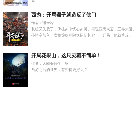
苏...
西游：开局猴子就造反了佛门
作者：谢未冷
取经又失败了，佛祖如来忧心如焚。突现西天大变，三界大乱。
孙悟空加入了女娲娘娘的除妖队伍其实，一开局，他就造反...
开局花果山，这只灵猿不简单！
作者：天蝎头顶坐只猴
西游之后的世界，有变得更好么？...
西游重生之万界至尊
叶妩林欢欢免费阅读
鹭鹭无为po
沈知越
孟莹
等一场雨落下许沉裴知微全免费
奶奶托梦
吸血鬼骑士枢
优姬全集
穿越兽世萌宝
一剑荡魔在线阅读
黎若愚个人简
历
缠欢难断在线阅读
少爷 轻点 吸 傅青寒
被合欢宗心法绑
定
团扇入门基础教程
黎若琪
叶欢林汐无弹窗全文阅读
等一
场花开许颜全文免费阅读
双穿越年代文
六荒八合打一数字
叶
怀民苏雪最新章节更新完了吗
鹭无可饿
顾凉绫
团扇起源于哪