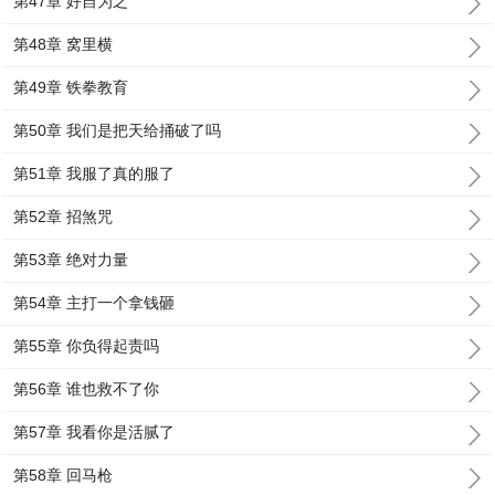
第47章 好自为之
第48章 窝里横
第49章 铁拳教育
第50章 我们是把天给捅破了吗
第51章 我服了真的服了
第52章 招煞咒
第53章 绝对力量
第54章 主打一个拿钱砸
第55章 你负得起责吗
第56章 谁也救不了你
第57章 我看你是活腻了
第58章 回马枪