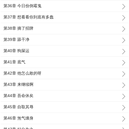
第36章 今日份倒霉鬼
第37章 想看看你到底有多蠢
第38章 摘了招牌
第39章 舔干净
第40章 狗屎运
第41章 底气
第42章 他怎么敢的呀
第43章 来继续啊
第44章 吾命休矣
第45章 自取其辱
第46章 煞气缠身