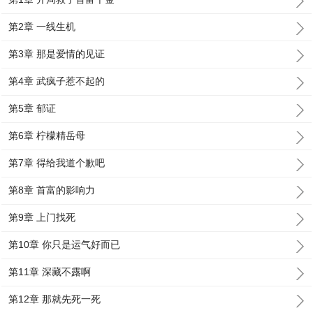
第2章 一线生机
第3章 那是爱情的见证
第4章 武疯子惹不起的
第5章 郁证
第6章 柠檬精岳母
第7章 得给我道个歉吧
第8章 首富的影响力
第9章 上门找死
第10章 你只是运气好而已
第11章 深藏不露啊
第12章 那就先死一死