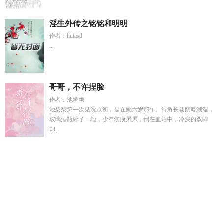
淫生外传之铭铭和明明
作者：huiasd
...
哥哥，不许捏脸
作者：池糖糖
池梨梨第一次见沈京衡，是在她六岁那年。街角长巷阴暗潮湿，
玻璃酒瓶碎了一地，少年伤痕累累，倒在血泊中，冷戾的双眸
却...
星辰之下动画
九万里走路几年
血藤血藤的功效用药
星辰之下
完整版
恶毒表妹后来成了国师类似女主
下山后为她横扫天下
最新章节更新时间
恶毒表妹成了国师之后
恶毒表妹后来成了
国师 类似
我拔了这棵草盘搜搜
四合院重生归来我不再是茶
树
把死对头驯成狗的
我拔了这棵草免费阅读网
人类财富再分
配计划by神秘桃
自从我搬到这座城市以来英语
下山后为她横
扫天下短剧合集
九万里的最经典十句话
我的词条可以开挂最