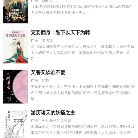
作者：Luis没了
（HP哈利波特德拉科性转哈德cp傲娇大小姐无穿越无系统纯爱
无刀全程甜文霍格沃兹轻小说男女...
宠妾翻身：陛下以天下为聘
作者：鹭潇潇
高门嫡女谢晚棠在母亲身亡后，被父亲为了攀附权贵，送给半截
入土的尚书大人做妾室冲喜。渣爹攀附外祖家的势力发家，而
后...
又香又软谁不爱
作者：劣鹤
宁惹君子不惹小人，宁惹小人不惹阎钊！京城谁不知道阎钊的恶
名？四九城里把人剥皮抽筋的活阎王！可是拥有读心异能的叶
早...
游历诸天的妖怪之主
作者：朝死暮生的大社畜
因缘际会之下穿越到异世界的霓虹的原柊，本以为重回年轻可以
带着自己的金手指出任CEO迎娶白富美迈上人生巅峰，结果开...