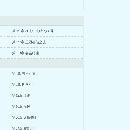
第861章 在光中完结的物语
第857章 王冠睿智之光
第853章 宴会结束
第4章 有人盯着
第8章 托内利可
第12章 王剑
第16章 后续
第20章 太阳骑士
第24章 崔斯坦