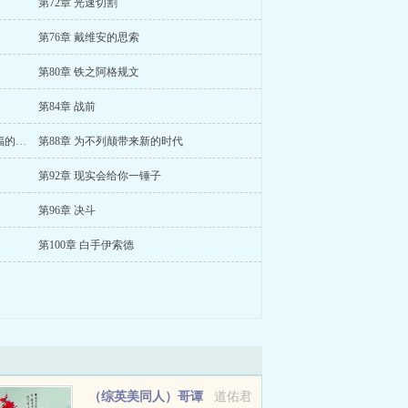
第72章 光速切割
第76章 戴维安的思索
第80章 铁之阿格规文
第84章 战前
第87章 相信吧相信那个人人都能获得幸福的世界
第88章 为不列颠带来新的时代
第92章 现实会给你一锤子
第96章 决斗
第100章 白手伊索德
（综英美同人）哥谭
道佑君