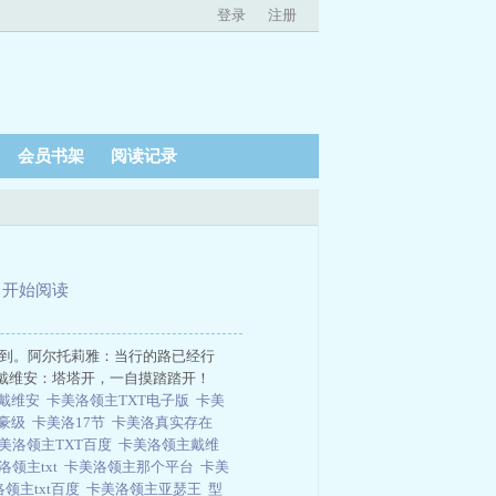
登录
注册
会员书架
阅读记录
、
开始阅读
不到。阿尔托莉雅：当行的路已经行
戴维安：塔塔开，一自摸踏踏开！
主戴维安
卡美洛领主TXT电子版
卡美
富豪级
卡美洛17节
卡美洛真实存在
美洛领主TXT百度
卡美洛领主戴维
洛领主txt
卡美洛领主那个平台
卡美
领主txt百度
卡美洛领主亚瑟王
型