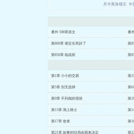
月卡美洛领主
卡
番外 598章原文
番外
第860章 便定生死好了
第8
第856章 临战前
第8
第1章 小小的交易
第
第5章 别无选择
第
第9章 不列颠的现状
第1
第13章 湖上骑士
第1
第17章 使者
第1
第21章 故事的结局由我来决定
第2