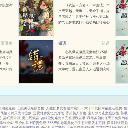
颜阮颜谢
（双洁＋宠妻＋日常虐渣）本
文无穿越，无重生，无金手指，介
意者慎入）男主特种兵王vs文工团
娇气包林书意打小就被奶奶疼在心
尖上，肤白貌美，身姿柔软被文工
团选上。顾玖，军区大院混世魔
王，被亲爹丢进军营，愣是靠自己
陌魔生
错诱
错诱
得到了特种兵王的称号。有一...
食虐渣灵
心机爆表腹黑宠妻糙汉VS禁
年代文中
欲系扮猪吃老虎黑莲花，强取豪
爹不疼，
夺，青梅反目，救赎，追妻火葬场
养大却拎
大学时，温以言是人人追逐的高岭
她的空间
之花贵公子，而我是软糯可人专门
佩后，当
训练出来靠近豪门的小狐狸。我诱
，这下总
他，引他，却在他上钩的同时自己
也深陷得无法自拔。多年...
线阅读免费
心跳说谎短剧合集
人生如梦女友做伴娘(16)
六十年代的幸福生活理想
皇
的风情万种只为你绽放
逆爱驰骋失忆的片段
香药美人百度
宝可梦奇迹之眼技能
姜眠
思
姜眠周聿川
男主周颂言
曾经沧海难为水完整版顾言承
我靠美颜稳住天下免费阅
系统全集
帝少的掌上萌妻免费
SSS级向导哨兵使用手册最新版本更新
怪兽训练营 
发癫联手整顿娱乐圈无弹窗
奇幻世界宝可梦
温粥免费阅读陆择
宝可梦Z218奇迹交换