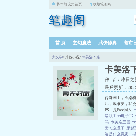
将本站设为首页
收藏笔趣阁
笔趣阁
首 页
玄幻魔法
武侠修真
都市
大文学
>其他小说>
卡美洛下篇
卡美洛
作 者：昨日之
最后更新：2026-0
传奇剑士，圆桌骑
尽，戴维安，我
PS：是Fate同人...
洛领主txt电子书
吗
卡美洛王国
卡
安怎么没了
穿越
洛是什么意思
卡