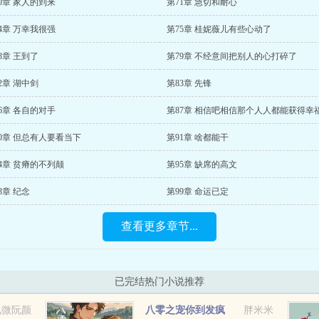
0章 家人的到来
第71章 急切和耐心
4章 万幸我很强
第75章 桂妮薇儿有些心动了
8章 王到了
第79章 不经意间把别人的心打碎了
2章 湖中剑
第83章 先锋
6章 各自的对手
0章 但总有人要看当下
第91章 啥都能干
4章 贫瘠的不列颠
第95章 缺席的高文
8章 纪念
第99章 命运已定
查看更多章节...
已完结热门小说推荐
见微阮颜
八零之宠你到发疯
胖米米