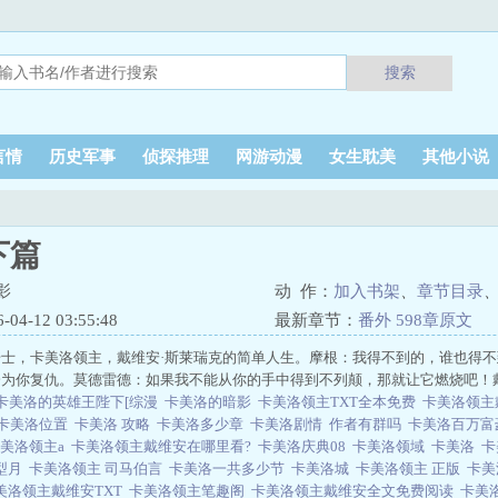
搜索
言情
历史军事
侦探推理
网游动漫
女生耽美
其他小说
下篇
影
动 作：
加入书架
、
章节目录
4-12 03:55:48
最新章节：
番外 598章原文
士，卡美洛领主，戴维安·斯莱瑞克的简单人生。摩根：我得不到的，谁也得
会为你复仇。莫德雷德：如果我不能从你的手中得到不列颠，那就让它燃烧吧！
卡美洛的英雄王陛下[综漫
卡美洛的暗影
卡美洛领主TXT全本免费
卡美洛领
卡美洛位置
卡美洛 攻略
卡美洛多少章
卡美洛剧情
作者有群吗
卡美洛百万
美洛领主a
卡美洛领主戴维安在哪里看?
卡美洛庆典08
卡美洛领域
卡美洛
卡
型月
卡美洛领主 司马伯言
卡美洛一共多少节
卡美洛城
卡美洛领主 正版
卡美
美洛领主戴维安TXT
卡美洛领主笔趣阁
卡美洛领主戴维安全文免费阅读
卡美洛