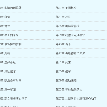
6章 多情的倒霉蛋
第27章 把握机会
0章 自信
第31章 战斗
4章 暂住
第35章 梅林看得准
8章 卑王的未来
第39章 稍微有点儿害怕
2章 最迅猛的胜利
第43章 当下
6章 真相
第47章 再给你看个未来
0章 选择命运
第51章 到来
4章 贝狄威尔
第55章 援军
8章 以后会有时间
第59章 援助来喽
2章 第一军团
第63章 等待结果的人
6章 高文狠狠滴心动了
第67章 兰斯洛特也狠狠滴心动了