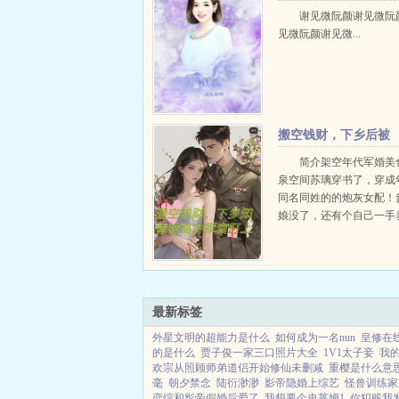
谢见微阮颜谢见微阮
见微阮颜谢见微...
搬空钱财，下乡后被
高冷军官盯上
简介架空年代军婚美
泉空间苏璃穿书了，穿成
同名同姓的的炮灰女配！
娘没了，还有个自己一手
不清的蠢弟弟。女主想抢
玉佩，想的美，绑定好玉
着她的面将玉佩摔稀巴烂
该死心了吧！想抢她...
最新标签
外星文明的超能力是什么
如何成为一名nun
皇修在
的是什么
贾子俊一家三口照片大全
1V1太子妾
我
欢宗从照顾师弟道侣开始修仙未删减
重樱是什么意
毫
朝夕禁念
陆衍渺渺
影帝隐婚上综艺
怪兽训练家
恋综和影帝假婚后爱了
我想要个史莱姆1
你犯贱我