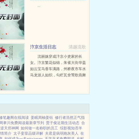
神父在线祈祷[综英美]+番外
...
汴京生活日志
清越流歌
沈丽姝穿成汴京小吏家的长
女。汴京繁花似锦，朱雀大街华盖
如云宝马香车满路，州桥夜市车水
马龙游人如织，勾栏瓦舍莺歌燕舞
纸醉金迷这些都跟沈丽姝没关系，
没能穿成王孙贵族的她显然无福消
受。首都繁华，市井...
修笔趣阁在线阅读
姜眠周柚姜钰
修行者浩然正气指
周聿川免费阅读最新章节列
贾子俊近期生活动态
合
读逆天邪神网
如何做一名称职的员工
综影视知否羊
剧情简介
太子妾室品级详解
夫君是病弱炮灰美人
在
商
如何成为一名missionary
不学无术免费阅读
乡村