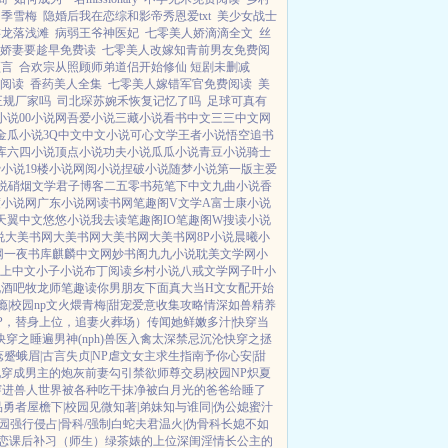
季雪梅
隐婚后我在恋综和影帝秀恩爱txt
美少女战士
游龙落浅滩
病弱王爷神医妃
七零美人娇滴滴全文
丝
娇妻要趁早免费读
七零美人改嫁知青前男友免费阅
颂言
合欢宗从照顾师弟道侣开始修仙 短剧未删减
阅读
香药美人全集
七零美人嫁错军官免费阅读
美
正规厂家吗
司北琛苏婉禾恢复记忆了吗
足球可真有
小说
00小说网
吾爱小说
三藏小说
看书中文
三三中文网
金瓜小说
3Q中文
中文小说
可心文学
王者小说
悟空追书
库
六四小说
顶点小说
功夫小说
瓜瓜小说
青豆小说
骑士
费小说
19楼小说
网阅小说
捏破小说
随梦小说
第一版主
爱
说
硝烟文学
君子博客
二五零书苑
笔下中文
九曲小说
香
度小说网
广东小说网
读书网
笔趣阁V
文学A
富士康小说
天翼中文
悠悠小说
我去读
笔趣阁IO
笔趣阁W
搜读小说
说
大美书网
大美书网
大美书网
大美书网
8P小说
晨曦小
网
一夜书库
麒麟中文网
妙书阁
九九小说
耽美文学网
小
上中文
小子小说
布丁阅读
乡村小说
八戒文学网
子叶小
说酒吧
牧龙师
笔趣读
你男朋友下面真大
当H文女配开始
瘾|校园np
文火煨青梅|甜宠
爱意收集攻略
情深如兽
精养
P，替身上位，追妻火葬场）
传闻她鲜嫩多汁|快穿
当
快穿之睡遍男神(nph)
兽医
入禽太深
禁忌沉沦
快穿之拯
蕊
蹙蛾眉|古言
失贞|NP
虐文女主求生指南
予你心安|甜
配
穿成男主的炮灰前妻
勾引禁欲师尊
交易|校园NP
炽夏
穿进兽人世界被各种吃干抹净
被白月光的爸爸给睡了
品勇者
屋檐下|校园
见微知著|弟妹
知与谁同|伪公媳
蜜汁
园
强行侵占|骨科/强制
白蛇夫君
温火|伪骨科
长媳不如
恋
课后补习（师生）
绿茶婊的上位
深闺淫情
长公主的