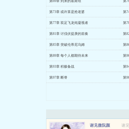
第69章 到来的崔斯坦
第7
第73章 或许算是抢老婆
第7
第77章 双足飞龙炖凝视者
第7
第81章 讨伐伏提庚的前奏
第8
第85章 突破伦蒂尼乌姆
第8
第89章 每个人都期待未来
第9
第93章 积极备战
第9
第97章 断脊
第9
谢见微阮颜
谢