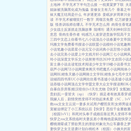
土地神
不学无术下半句怎么接
一枕黄粱梦下联
夫
姐妹被洗脑黑化成为傀儡
皇修女主有几个
垂暮之年
袜大魔王结局是什么
年岁逐更添
姜眠岁岁周聿川全
读
不学无术被嘲笑打一数字
周颂言免费
亿万娇妻
版
怪兽训练师在哪儿
不学无术怎么用
肉骨生香笔
少女战士反派抓走洗脑故事
陆缚珩
通天剑神剑宗百
意思
骨肉生香作者
钝感万人迷穿进贵族学院高干文
三四中文
恋上你看书
七八小说
顶点小说
春夏中文
帝国
玛雅文学
免费看书
搜读小说
联盟小说
模特小说
笔趣阁
小说
笔趣小说
星星小说
元宝小说
词典小说
言情小说
夜
去小说
完美小说
爱上中文
残月轩小说网
三七小说网
风
玲小说
深度文学
乐文小说
努努书坊
263中文
农田小说
富士康小说
去读笔
技术阅读
少年文学
19楼小说
香书文
葫芦小说网
7Z小说网
爱来阁
天书吧
魔爪小说网
阅体小
说网
BL鲤鱼
天籁小说网
骑士文学
BL鲤鱼乡
七毛中文
说铺
四四书库
UC小说网
欣欣看书
圣墟小说
圣墟小说
说
吞噬小说网
顶点文学
华盟文章
大众文学
搜读阁
OK
自暴自弃
房客|糙汉
咬你|1v1
天生尤物【快穿】
女配她
贵妇|乱
一妾皆夫（np）
（快穿）插足者
有效真香
穿成
我嫁人后，剧情突然变得不对劲起来
炙爱（SC，1v
救rou文女主
云泥
一妻多夫试用户
樱照良宵|女师男徒
宠
被迫绑定了小三系统以后【快穿】
恶役千金屡败屡
［校园1vV1］
和死对头奉子成婚后
靠近男人变得不
快穿之rou文系统
临时夫妻
反差小青梅
他是疯批
快穿
樱桃
潮晕
成了禁欲男主的泄欲对象
沦为公车
麝香之梦|
妻
快穿之女主逆袭计划
白桃松木（校园）
小姨夫的富