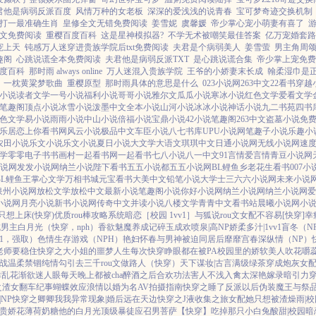
君他是病弱反派百度
风情万种的女老板
深深的爱浅浅的说青春
宝可梦奇迹交换机制
打一最准确生肖
皇修全文无错免费阅读
姜雪妮
虞馨媛
帝少掌心宠小萌妻有喜了
文免费阅读
重樱百度百科
这是星神模拟器?
不学无术被嘲笑最佳答案
亿万宠婚套路
宠上天
钝感万人迷穿进贵族学院后txt免费阅读
夫君是个病弱美人
姜雪萤
男主角周
趣阁
心跳说谎全本免费阅读
夫君他是病弱反派TXT
是心跳说谎合集
帝少掌上宠免费
度百科
那时雨 always online
万人迷混入贵族学院
王爷的小娇妻末长成
翰柔湿巾是
一枕黄粱梦歌曲
重樱原型
那时雨具体的意思是什么
023小说网
263中文
22看书
穿越
小说
读者文学
一号小说
福利小说
哥哥小说
雅尔文
瓜瓜小说
寒冰小说
红色文学
爱看文学
笔趣阁
顶点小说
冰雪小说
泼墨中文
全本小说
山河小说
冰冰小说
神话小说
九二书苑
四书
色文学
易小说
雨雨小说
中山小说
倍福小说
宝鼎小说
42小说
笔趣阁
263中文
盗墓小说
免
乐居
恋上你看书网
风云小说
极品中文
车臣小说
八七书库
UPU小说网
笔趣子小说
乐趣小
农田小说
乐文小说
乐文小说
夏日小说
大文学
大语文
琪琪中文
日通小说网
无线小说网
速
学
零零电子书
书画村
一起看书网
一起看书
七八小说
八一中文
91言情
爱言情
青豆小说网
说网
发发小说网
纳兰小说
陛下看书
五五小说都
五五小说网
BL鲤鱼乡
老花生看书
007小
BL鲤鱼王
掌心文学
万相书城
元宝看书
大美中文
铅笔小说
大学士
三六六小说网
未来小说
泉州小说网
放松文学
放松中文
最新小说
笔趣阁小说
你好小说网
纳兰小说网
纳兰小说网
爱
小说网
月亮小说
新书小说网
传奇中文
并读小说
八楼文学
青青中文
看书站
晨曦小说网
小
只想上床(快穿)
优质rou棒攻略系统
暗恋［校园 1vv1］
与狐说
rou文女配不容易[快穿]
幸
男主白月光（快穿，nph）
香欲
魅魔养成记
碎玉成欢
喷泉|高NP
娇柔多汁|1vv1
盲冬（N
V1，强取）
色情生存游戏（NPH）
艳妇怀春
与男神被迫同居后
靡靡宫春深
纵情（NP）
老师要稳住
快穿之大小姐的噩梦人生
每次快穿睁眼都在被PA
校园里的娇软美人
吹花嚼
战
温柔禁锢
纯情勾引
去三千rou文做路人（快穿）
天下谋妆|古言
满级绿茶穿成炮灰女
幸
乱花渐欲迷人眼
每天晚上都被cha
醉酒之后
合欢功法害人不浅
入禽太深
艳嫁录
暗引力
之渣女翻车纪事
蝴蝶效应
浪情
以婚为名
AV拍摄指南
快穿之睡了反派以后
伪装魔王与祭
NP
快穿之卿卿我我
异常现象|婚后
远在天边
快穿之J液收集之旅
女配她只想被渣
燥雨|校
贵娇花
薄荷奶糖
他的白月光
顶级暴徒
应召男菩萨
【快穿】吃掉那只小白兔
酸甜|校园暗