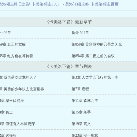
美洛领主昨日之影
卡美洛领主TXT
卡美洛详细攻略
卡美洛领主百度
《卡美洛下篇》最新章节
 492章
番外 524章
59章 真正的觉醒
第858章 贯穿巨神的乃吾之闪光
55章 红方也在等待着
第854章 第二夜之前的会议
《卡美洛下篇》章节列表
2章 我也是吃过龙的人了
第3章 人类学会飞行的第一步
6章 英勇的少年快去改变世界
第7章 启程
0章 卑王伏提庚
第11章 森林之主
4章 骑士
第15章 杀手
8章 但还有人布局更深
第19章 高文
2章 选择权
第23章 安于现状