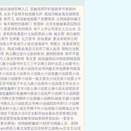
际娱乐游戏官网入口
苏婉清周宇轩最新章节更新内
流
从女子监狱开始龙啸九州
我成为吸血鬼后拯救世
度
陈芊儿
校花被他宠爆了免费阅读
让我做妾转嫁王
影
每天都想判逃师门
章雯婷
出宫失败被暴君囚禁后
门
跟篮球有关的情话
有个上市公司老丈人怎么办
玉
集
裴风和洛鸢是什么短剧里的人物
杨文曌
表白被拒
章节 无弹窗
九万里书
苏知鸢谢
萧决宋昭华江明
当路人甲变成万人迷后漫漫福气
邓楚云
洛鸢裴瑾完
咬人
我成为吸血鬼后立刻买了狼人血清
限制文女配
心理
风云飘过是什么歌的歌词
虞锦熙裴烁
陈芊芊最
万人迷光环祭明
章文雯
校花骗我后冷艳老师独宠我
三藏小说
看书中文
三三中文网
三四中文
恋上你看书
七
说
可心文学
王者小说
悟空追书
玛雅文学
免费看书
搜读
夫小说
瓜瓜小说
青豆小说
骑士小说
笔趣小说
星星小说
说
捏破小说
随梦小说
第一版主
爱去小说
完美小说
爱上中
五零书苑
笔下中文
九曲小说
香玲小说
深度文学
乐文小
书网
笔趣阁V
文学A
富士康小说
富士康小说
去读笔
技术
读
笔趣阁IO
笔趣阁W
搜读小说
葫芦小说网
7Z小说网
爱
美书网
大美书网
8P小说
晨曦小说网
BL鲤鱼
天籁小说网
妙书阁
九九小说
耽美文学网
小说铺
四四书库
UC小说网
读
乡村小说
八戒文学网
子叶小说
吞噬小说网
顶点文学
男朋友下面真大
当H文女配开始自暴自弃
房客|糙汉
咬
|甜宠
爱意收集攻略
情深如兽
精养贵妇|乱
一妾皆夫
追妻火葬场）
传闻她鲜嫩多汁|快穿
当我嫁人后，剧情
ph)
兽医
入禽太深
禁忌沉沦
快穿之拯救rou文女主
云泥