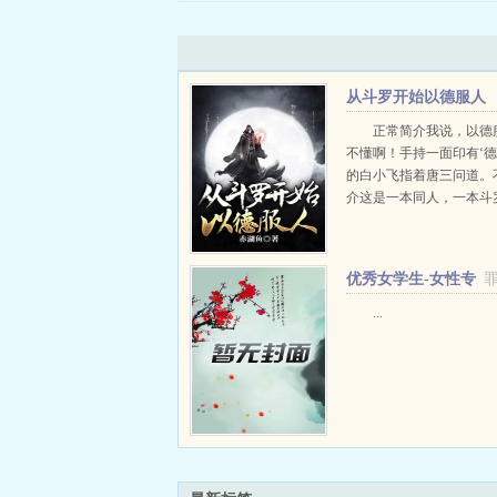
从斗罗开始以德服人
正常简介我说，以德
不懂啊！手持一面印有‘德
的白小飞指着唐三问道。
介这是一本同人，一本斗
猛男主角斗罗同人，无系
人，爽文同人。...
优秀女学生-女性专
罪
用自慰棒
...