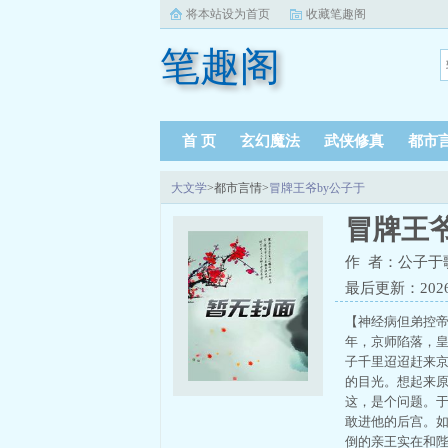
将本站设为首页
收藏笔趣阁
笔趣阁
首 页
玄幻魔法
武侠修真
都市
大文学
>都市言情>
冒牌王爷by公子于
冒牌王爷
作 者：公子于
最后更新：2026-0
【神经病但弟控帝
年，京师陷落，
子千里迢迢赶来
的目光。想起来
这，是个问题。
敢进他的后宫。
倒的亲王实在和陛