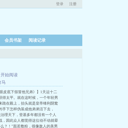
登录
注册
会员书架
阅读记录
、
开始阅读
竹马
眼皮底下假冒他兄弟》】1天运十二
获得太平。就在这时候，一个年轻男
来跪在殿上，抬头就是皇帝锋利阴鸷
的手下怎样伪装成他弟弟活下去，
法治理天下，登基多年都没有一个人
战，因此众人都觉得这位动不动就晕
么？！”面若敷粉，很像敌人的美男