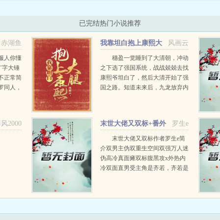
已完结热门小说推荐
赤湖鱼
我靠坦白抱上康熙大
风画云
腿
服人你懂
穗盈一觉睡到了大清朝，冲动
’字大锤
之下选了强国系统，战战兢兢去找
不正常简
康熙爷坦白了，然后大清开始了强
罗同人，
国之路。知道未来后，九龙放弃内
统斗罗同
斗，齐心协力，卷生卷死，誓要将
大清变成世界第一强国。御花园初
遇，穗盈钻出狗洞...
风2000
末世大佬又双标+番外
罗生e
末世大佬又双标作者罗生e简
介双男主伪双重生空间双强万人迷
伪高冷真面瘫双标腹黑攻x外热内
冷双面直男受主角是齐若，齐若是
受。末世第三年，齐若在与队伍出
任务的过程中莫名重生，记忆混乱
的他只觉前世如同大梦一场。他的
重生和别人...