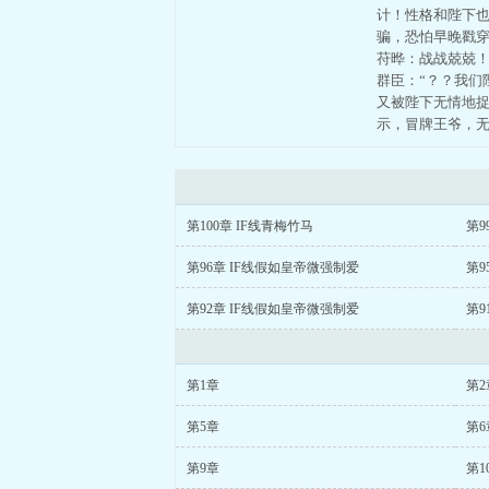
计！性格和陛下
骗，恐怕早晚戳穿
苻晔：战战兢兢！
群臣：“？？我们
又被陛下无情地捉
示，冒牌王爷，
第100章 IF线青梅竹马
第9
第96章 IF线假如皇帝微强制爱
第9
第92章 IF线假如皇帝微强制爱
第9
第1章
第2
第5章
第6
第9章
第1