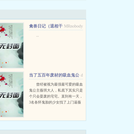
禽兽日记（退相干
MRnobody
综合症）
...
当了五百年废材的吸血鬼公
d
主，该如何以老师的身分(被)
曾经被视为最强最可爱的吸血
鬼公主薇琪大人，私底下其实只是
攻略
个只会耍废的宅宅。直到有一天，
3名各怀鬼胎的少女找了上门逼薇
琪成为她们的老师在3个学生＋1位
女仆中，伟大的吸血鬼公主该如何
面对未来的生活呢？...