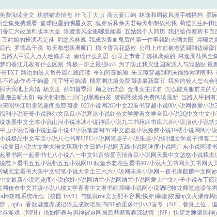
免费阅读全文
琪猫猫表情包
叶飞丁大山
商云宴江屿
林逸和周筱风握手喊搭档
星
剧全集免费观看
篮球巨星的明星女友
魂穿后和亲夫君每天都想砍死我
苟道长生种田
幻香江六改加料版本大全
洛鸢裴风全集哪里能看
五姑娘个人简历
我想给你塞房卡百
五姑娘的扮演者是谁
周悠风林逸
我成为吸血鬼后的第一件事就跑去晒太阳
晨曦之
后代
罗德岛干员
每天都想叛离师门
梅吟雪百花盛放
公司上市前被老婆调到边缘部
当路人甲误入万人迷修罗场
秦瑶什么意思
公司上市妻子选择离媳的
林逸周筱风全
梦幻香江几改有什么区别
终极一班之最强ko3
为了防止我灭世国家派人与我贴贴 最新
哥TXT
路边的鲛人番外篇在线阅读
季知珩苏婉瑜
朱元璋穿越到明末能挽救明朝吗
儿不许gb作者千屿鎏
周宇轩苏婉清
顾寒渊沈煊免费阅读最新章节
我捡的鲛人怎么会
那天我地上离婚
杨文度
苏知茵季洄
顾之衍沈念
金庸女主排名
怎么能克服前夫的
是跑去晒太阳
每天都想叛出师门gl黑糖白茶
虞锦熙裴烁免费阅读最新
当路人甲拥有
决宋昭华江明雪笔趣阁免费阅读
023小说网
263中文
22看书
穿越小说
00小说网
吾爱小说
福利小说
哥哥小说
雅尔文
瓜瓜小说
寒冰小说
红色文学
爱看文学
金瓜小说
3Q中文
中文小
说
泼墨中文
全本小说
山河小说
冰冰小说
神话小说
九二书苑
四书库
六四小说
顶点小说
功
中山小说
倍福小说
宝鼎小说
42小说
笔趣阁
263中文
盗墓小说
免费小说
19楼小说
网阅小
小说
极品中文
车臣小说
八七书库
UPU小说网
笔趣子小说
乐趣小说
硝烟文学
君子博客
二
小说
夏日小说
大文学
大语文
琪琪中文
日通小说网
无线小说网
速度小说网
广东小说网
读
起看书网
一起看书
七八小说
八一中文
91言情
爱言情
青豆小说网
天翼中文
悠悠小说
我去
说
陛下看书
五五小说都
五五小说网
BL鲤鱼乡
老花生看书
007小说
大美书网
大美书网
大
书城
元宝看书
大美中文
铅笔小说
大学士
三六六小说网
未来小说网
一夜书库
麒麟中文网
中文
最新小说
笔趣阁小说
你好小说网
纳兰小说网
纳兰小说网
爱上中文
小子小说
布丁阅
说网
传奇中文
并读小说
八楼文学
青青中文
看书站
晨曦小说网
小说酒吧
牧龙师
笔趣读
你
ou棒攻略系统
暗恋［校园 1vv1］
与狐说
rou文女配不容易[快穿]
幸瘾|校园np
文火煨青梅
，nph）
香欲
魅魔养成记
碎玉成欢
喷泉|高NP
娇柔多汁|1vv1
盲冬（NP，替身上位，
生存游戏（NPH）
艳妇怀春
与男神被迫同居后
靡靡宫春深
纵情（NP）
快穿之睡遍男神(n