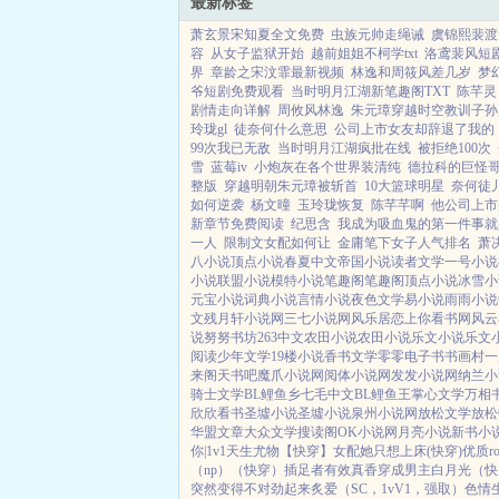
最新标签
萧玄景宋知夏全文免费
虫族元帅走绳诫
虞锦熙裴渡
容
从女子监狱开始
越前姐姐不柯学txt
洛鸢裴风短
界
章龄之宋汶霏最新视频
林逸和周筱风差几岁
梦
爷短剧免费观看
当时明月江湖新笔趣阁TXT
陈芊灵
剧情走向详解
周攸风林逸
朱元璋穿越时空教训子孙
玲珑gl
徒奈何什么意思
公司上市女友却辞退了我的
99次我已无敌
当时明月江湖疯批在线
被拒绝100次
雪
蓝莓iv
小炮灰在各个世界装清纯
德拉科的巨怪哥
整版
穿越明朝朱元璋被斩首
10大篮球明星
奈何徒
如何逆袭
杨文曈
玉玲珑恢复
陈芊芊啊
他公司上市
新章节免费阅读
纪思含
我成为吸血鬼的第一件事就
一人
限制文女配如何让
金庸笔下女子人气排名
萧
八小说
顶点小说
春夏中文
帝国小说
读者文学
一号小说
小说
联盟小说
模特小说
笔趣阁
笔趣阁
顶点小说
冰雪小
元宝小说
词典小说
言情小说
夜色文学
易小说
雨雨小说
文
残月轩小说网
三七小说网
风乐居
恋上你看书网
风云
说
努努书坊
263中文
农田小说
农田小说
乐文小说
乐文
阅读
少年文学
19楼小说
香书文学
零零电子书
书画村
一
来阁
天书吧
魔爪小说网
阅体小说网
发发小说网
纳兰小
骑士文学
BL鲤鱼乡
七毛中文
BL鲤鱼王
掌心文学
万相
欣欣看书
圣墟小说
圣墟小说
泉州小说网
放松文学
放松
华盟文章
大众文学
搜读阁
OK小说网
月亮小说
新书小
你|1v1
天生尤物【快穿】
女配她只想上床(快穿)
优质r
（np）
（快穿）插足者
有效真香
穿成男主白月光（快穿
突然变得不对劲起来
炙爱（SC，1vV1，强取）
色情