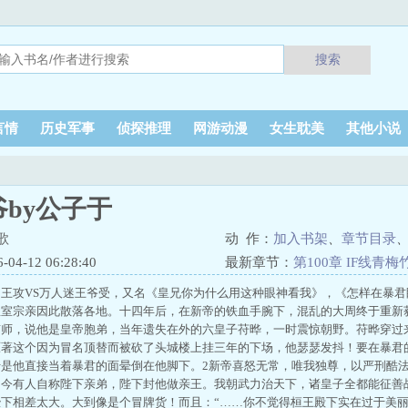
搜索
言情
历史军事
侦探推理
网游动漫
女生耽美
其他小说
by公子于
歌
动 作：
加入书架
、
章节目录
4-12 06:28:40
最新章节：
第100章 IF线青梅
王攻VS万人迷王爷受，又名《皇兄你为什么用这种眼神看我》，《怎样在暴君
皇室宗亲因此散落各地。十四年后，在新帝的铁血手腕下，混乱的大周终于重新
京师，说他是皇帝胞弟，当年遗失在外的六皇子苻晔，一时震惊朝野。苻晔穿过
原著这个因为冒名顶替而被砍了头城楼上挂三年的下场，他瑟瑟发抖！要在暴君
于是他直接当着暴君的面晕倒在他脚下。2新帝喜怒无常，唯我独尊，以严刑酷
如今有人自称陛下亲弟，陛下封他做亲王。我朝武力治天下，诸皇子全都能征善
下相差太大。大到像是个冒牌货！而且：“……你不觉得桓王殿下实在过于美丽