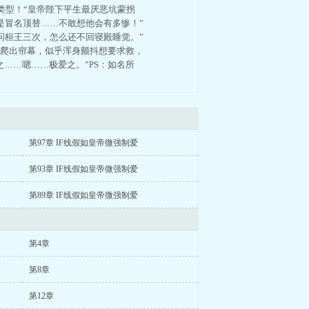
类型！“皇帝陛下平生最厌恶坑蒙拐
是冒名顶替……不敢想他会有多惨！”
问桓王三次，怎么还不回寝殿睡觉。”
下爬出帘幕，似乎浑身颤抖想要求救，
……嗯……极爱之。”PS：如名所
第97章 IF线假如皇帝微强制爱
第93章 IF线假如皇帝微强制爱
第89章 IF线假如皇帝微强制爱
第4章
第8章
第12章