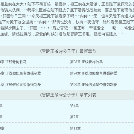
也相差实在太大！陛下不苟言笑，最喜静，桓王实在太活泼，正是陛下最厌恶的
他骗人伎俩。”“我等忠臣都在陛下眼皮子底下活得战战兢兢，要是陛下发现他
3群臣每日三问：“今天桓王殿下被看穿了吗？”内侍：“无，但今天陛下有遣人
陛下对殿下这么温柔？”内侍：“那倒也没有，奴有一夜值守，隐约看见桓王殿
着脚捞回去了。”群臣：“！！”后史官记：“桓王晔，帝甚爱之……嗯……笃爱之
无血缘。情感拉锯战，恋爱的时候知道他是冒牌王爷啦。轻松向宫廷文！！
《冒牌王爷by公子于》最新章节
9章 IF线青梅竹马
第98章 IF线青梅竹马
5章 IF线假如皇帝微强制爱
第94章 IF线假如皇帝微强制爱
1章 IF线假如皇帝微强制爱
第90章 IF线假如皇帝微强制爱
《冒牌王爷by公子于》章节列表
章
第3章
章
第7章
0章
第11章